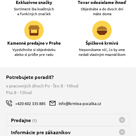
Exkluzívne značky
Tovar odosielame ihneď
Sortiment iba kvalitných
Objednáte a do dvoch dní
a funkčných značiek
máte doma
 prostriedky
 prostriedky
pre mačky
 a vitamíny
Kamenné predajne v Prahe
Špičkové krmivá
Vyzdvihnite si objednávku
Neponúkame nič, čo by sme
alebo si príďte pre radu
nedali vlastným maznáčikom
 pre psov
ky a pelechy
Potrebujete poradiť?
pre psov
re mačky
v pracovných dňoch Po - Štv: 8 - 16hod
Pia: 8 - 15hod
 pre psov
my
+420 602 335 885
info@krmiva-pucalka.cz
e pre psov
e pre mačky
Predajne
(1)
Predajňa a sklad Kbely
Informácie pre zákazníkov