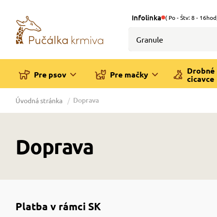
Infolinka
( Po - Štv: 8 - 16hod
Drobné
Pre psov
Pre mačky
cicavce
Doprava
Úvodná stránka
Doprava
Platba v rámci SK