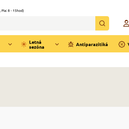
,
Pia: 8 - 15hod)
Letná
Antiparazitiká
sezóna