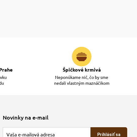
Prahe
Špičkové krmivá
ávku
Neponúkame nič, čo by sme
adu
nedali vlastným maznáčikom
Novinky na e-mail
Prihlásiť sa