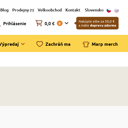
Blog
Prodejny
Velkoobchod
Kontakt
Slovensko
(1)
Nakúpte ešte za 50,0 €
Prihlásenie
0,0 €
0
a máte
dopravu zdarma
Výpredaj
Zachráň ma
Marp merch