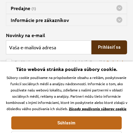
Predajne
(1)
Predajňa a sklad Kbely
Informácie pre zákazníkov
Bohužiaľ, momentálne máme zatvorené
Doprava
Novinky na e-mail
O spoločnosti
Prihlásiť sa
Veľkoobchod
Obchodné podmienky
Souhlasím se zpracováním osobních údajů dle našich
Podmínek
ochrany osobních údajů
Táto webová stránka používa súbory cookie.
Kontakt
Súbory cookie používame na prispôsobenie obsahu a reklám, poskytovanie
Krmiva Pučálka na sociálnych sieťach
Podmienky ochrany osobných údajov
funkcií sociálnych médií a analýzu návštevnosti. Informácie o tom, ako
Zásady používanie cookies a Google Analytics
používate našu webovú lokalitu, zdieľame s našimi partnermi v oblasti
Instagran
Facebook
sociálnych médií, reklamy a analýzy. Partneri môžu tieto informácie
kombinovať s inými informáciami, ktoré im poskytnete alebo ktoré získajú v
dôsledku vášho používania ich služieb.
Zásady používania súborov cookie
Súhlasím
Krmiva-pucalka.sk © 2026. Webdesign
Litvanyi.sk
.