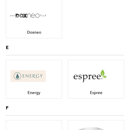
vé poukazy
Doxneo
E
Energy
Espree
F