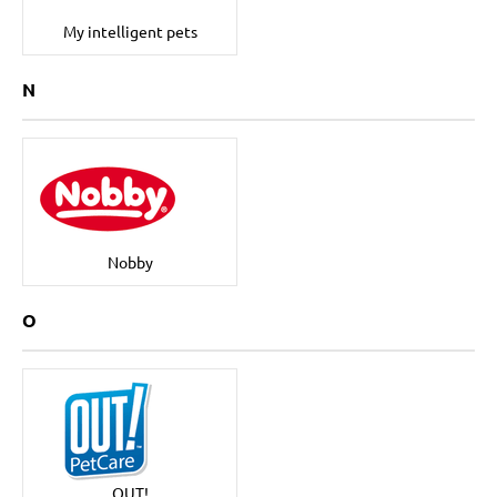
My intelligent pets
N
Nobby
O
OUT!