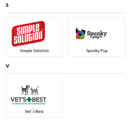
S
Simple Solution
Spunky Pup
V
Vet`s Best