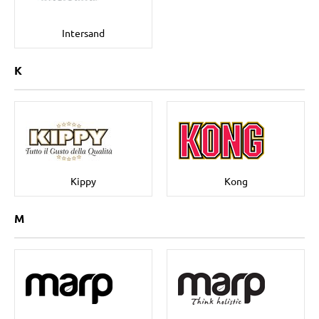
Intersand
K
Kippy
Kong
M