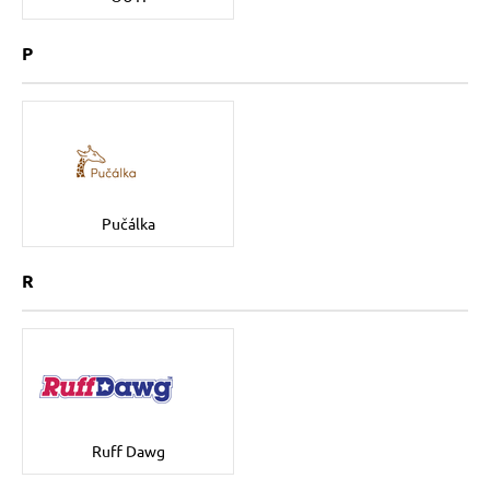
P
Pučálka
R
Ruff Dawg