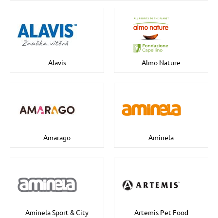
 prostriedky
 prostriedky
pre mačky
 a vitamíny
Alavis
Almo Nature
 pre psov
ky a pelechy
pre psov
re mačky
Amarago
Aminela
 pre psov
my
e pre psov
e pre mačky
Aminela Sport & City
Artemis Pet Food