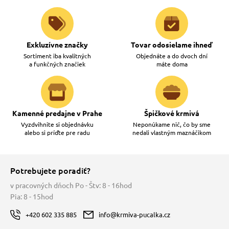
Exkluzívne značky
Tovar odosielame ihneď
Sortiment iba kvalitných
Objednáte a do dvoch dní
a funkčných značiek
máte doma
Kamenné predajne v Prahe
Špičkové krmivá
Vyzdvihnite si objednávku
Neponúkame nič, čo by sme
alebo si príďte pre radu
nedali vlastným maznáčikom
Potrebujete poradiť?
v pracovných dňoch Po - Štv: 8 - 16hod
Pia: 8 - 15hod
+420 602 335 885
info@krmiva-pucalka.cz