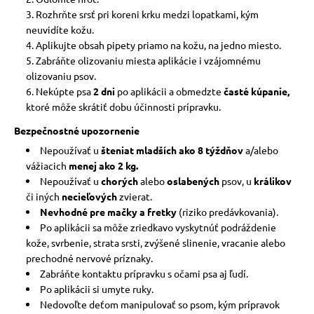
Rozhrňte srsť pri koreni krku medzi lopatkami, kým
neuvidíte kožu.
Aplikujte obsah pipety priamo na kožu, na jedno miesto.
Zabráňte olizovaniu miesta aplikácie i vzájomnému
olizovaniu psov.
Nekúpte psa
2 dni
po aplikácii a obmedzte
časté kúpanie,
ktoré môže skrátiť dobu účinnosti prípravku.
Bezpečnostné upozornenie
Nepoužívať u
šteniat mladších
ako 8 týždňov
a/alebo
vážiacich
menej ako 2 kg.
Nepoužívať u
chorých
alebo
oslabených
psov, u
králikov
či iných
necieľových
zvierat.
Nevhodné pre mačky a fretky
(riziko predávkovania).
Po aplikácii sa môže zriedkavo vyskytnúť podráždenie
kože, svrbenie, strata srsti, zvýšené slinenie, vracanie alebo
prechodné nervové príznaky.
Zabráňte kontaktu prípravku s očami psa aj ľudí.
Po aplikácii si umyte ruky.
Nedovoľte deťom manipulovať so psom, kým prípravok