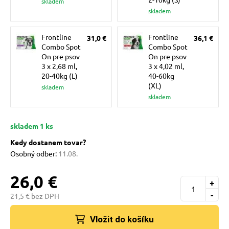
skladem
 a ohlávky
pre mačky
skladem
Frontline
Frontline
31,0 €
36,1 €
re psov
 pre mačky
Combo Spot
Combo Spot
On pre psov
On pre psov
3 x 2,68 ml,
3 x 4,02 ml,
my
ie podložky
20-40kg (L)
40-60kg
(XL)
skladem
skladem
výcvik
vé poukazy
skladem 1 ks
Kedy dostanem tovar?
osť
Osobný odber:
11.08.
26,0 €
nie so psom
+
-
21,5 € bez DPH
Vložit do košíku