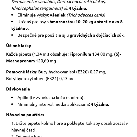
Dermacentor variabilis, Dermacentor reticulatus,
Rhipicephalus sanguineus)
až
4 týždne.
Eliminuje výskyt
všeniek
(Trichodectes canis)
Určený pre psy s
hmotnosťou 10–20 kg
a
staršie ako 8
týždňov
.
Bezpečné pre použitie aj u
gravidných
a
dojčiacich
súk.
Účinné látky
Každá pipeta (1,34 ml) obsahuje:
Fipronilum
134,00 mg,
(S)-
Methoprenum
120,60 mg
Pomocné látky:
Butylhydroxyanisol (E320) 0,27 mg,
Butylhydroxytoluen (E321) 0,13 mg
Dávkovanie
Aplikujte zvonka na kožu (spot-on).
Minimálny interval medzi aplikáciami:
4 týždne.
Návod na použitie:
Držte pipetu kolmo hore a poklepte, tak aby obsah zostal v
hlavnej časti.
Odlomte hrot.