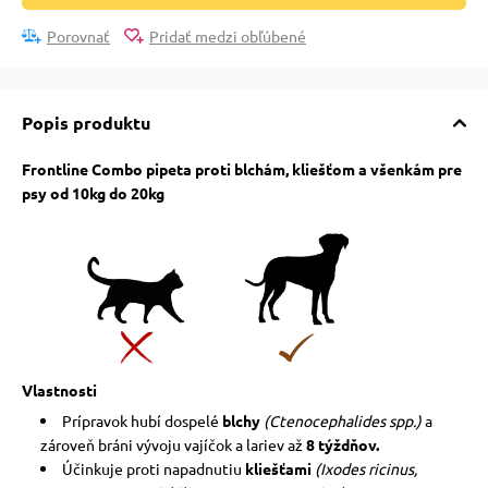
Porovnať
Pridať medzi obľúbené
vé poukazy
Popis produktu
Frontline Combo pipeta proti blchám, kliešťom a všenkám pre
psy od 10kg do 20kg
Vlastnosti
Prípravok hubí dospelé
blchy
(Ctenocephalides spp.)
a
zároveň bráni vývoju vajíčok a lariev až
8 týždňov.
Účinkuje proti napadnutiu
kliešťami
(Ixodes ricinus,