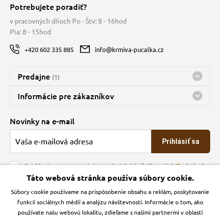
Potrebujete poradiť?
v pracovných dňoch Po - Štv: 8 - 16hod
Pia: 8 - 15hod
+420 602 335 885
info@krmiva-pucalka.cz
Predajne
(1)
Predajňa a sklad Kbely
Informácie pre zákazníkov
Bohužiaľ, momentálne máme zatvorené
Doprava
Novinky na e-mail
O spoločnosti
Prihlásiť sa
Veľkoobchod
Obchodné podmienky
Souhlasím se zpracováním osobních údajů dle našich
Podmínek
ochrany osobních údajů
Táto webová stránka používa súbory cookie.
Kontakt
Súbory cookie používame na prispôsobenie obsahu a reklám, poskytovanie
Krmiva Pučálka na sociálnych sieťach
Podmienky ochrany osobných údajov
funkcií sociálnych médií a analýzu návštevnosti. Informácie o tom, ako
Zásady používanie cookies a Google Analytics
používate našu webovú lokalitu, zdieľame s našimi partnermi v oblasti
Instagran
Facebook