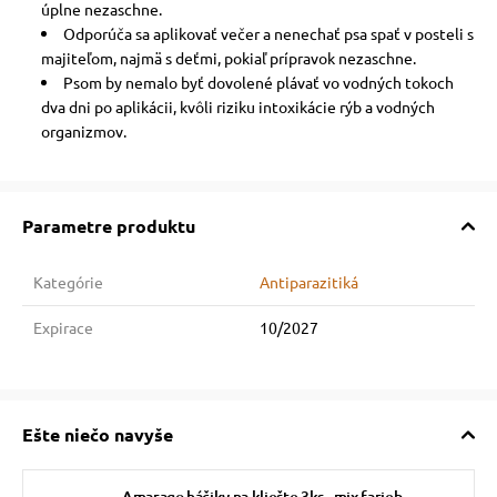
úplne nezaschne.
Odporúča sa aplikovať večer a nenechať psa spať v posteli s
majiteľom, najmä s deťmi, pokiaľ prípravok nezaschne.
Psom by nemalo byť dovolené plávať vo vodných tokoch
dva dni po aplikácii, kvôli riziku intoxikácie rýb a vodných
organizmov.
Parametre produktu
Kategórie
Antiparazitiká
Expirace
10/2027
Ešte niečo navyše
Amarago háčiky na kliešte 3ks - mix farieb