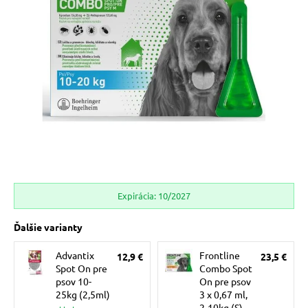
 prostriedky
 prostriedky
pre mačky
 a vitamíny
 pre psov
ky a pelechy
pre psov
re mačky
Expirácia: 10/2027
 pre psov
my
Ďalšie varianty
Advantix
Frontline
12,9 €
23,5 €
e pre psov
e pre mačky
Spot On pre
Combo Spot
psov 10-
On pre psov
25kg (2,5ml)
3 x 0,67 ml,
2-10kg (S)