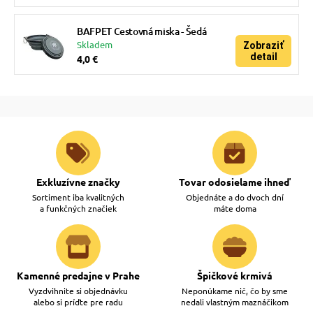
BAFPET Cestovná miska - Šedá
Skladem
Zobraziť
detail
4,0 €
Exkluzívne značky
Tovar odosielame ihneď
Sortiment iba kvalitných
Objednáte a do dvoch dní
a funkčných značiek
máte doma
Kamenné predajne v Prahe
Špičkové krmivá
Vyzdvihnite si objednávku
Neponúkame nič, čo by sme
alebo si príďte pre radu
nedali vlastným maznáčikom