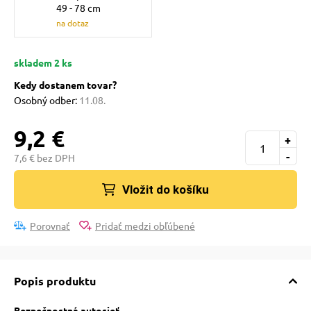
pre mačky
49 - 78 cm
na dotaz
 pre mačky
skladem 2 ks
Kedy dostanem tovar?
Osobný odber:
11.08.
ie podložky
9,2 €
+
vé poukazy
-
7,6 € bez DPH
Vložit do košíku
Porovnať
Pridať medzi obľúbené
Popis produktu
Bezpečnostná autosieť