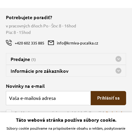
Potrebujete poradiť?
v pracovných dňoch Po - Štv: 8 - 16hod
Pia: 8 - 15hod
+420 602 335 885
info@krmiva-pucalka.cz
Predajne
(1)
Predajňa a sklad Kbely
Informácie pre zákazníkov
Bohužiaľ, momentálne máme zatvorené
Doprava
Novinky na e-mail
O spoločnosti
Prihlásiť sa
Veľkoobchod
Obchodné podmienky
Souhlasím se zpracováním osobních údajů dle našich
Podmínek
ochrany osobních údajů
Táto webová stránka používa súbory cookie.
Kontakt
Súbory cookie používame na prispôsobenie obsahu a reklám, poskytovanie
Krmiva Pučálka na sociálnych sieťach
Podmienky ochrany osobných údajov