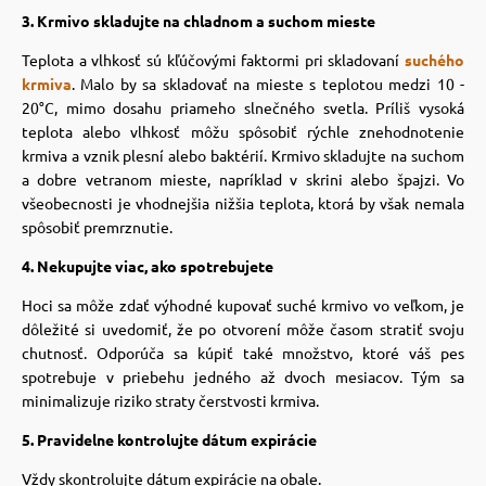
 a ohlávky
pre mačky
3. Krmivo skladujte na chladnom a suchom mieste
Teplota a vlhkosť sú kľúčovými faktormi pri skladovaní
suchého
krmiva
. Malo by sa skladovať na mieste s teplotou medzi 10 -
re psov
 pre mačky
20°C, mimo dosahu priameho slnečného svetla. Príliš vysoká
teplota alebo vlhkosť môžu spôsobiť rýchle znehodnotenie
krmiva a vznik plesní alebo baktérií. Krmivo skladujte na suchom
my
ie podložky
a dobre vetranom mieste, napríklad v skrini alebo špajzi. Vo
všeobecnosti je vhodnejšia nižšia teplota, ktorá by však nemala
spôsobiť premrznutie.
výcvik
vé poukazy
4. Nekupujte viac, ako spotrebujete
Hoci sa môže zdať výhodné kupovať suché krmivo vo veľkom, je
osť
dôležité si uvedomiť, že po otvorení môže časom stratiť svoju
chutnosť. Odporúča sa kúpiť také množstvo, ktoré váš pes
spotrebuje v priebehu jedného až dvoch mesiacov. Tým sa
nie so psom
minimalizuje riziko straty čerstvosti krmiva.
5. Pravidelne kontrolujte dátum expirácie
Vždy skontrolujte dátum expirácie na obale.