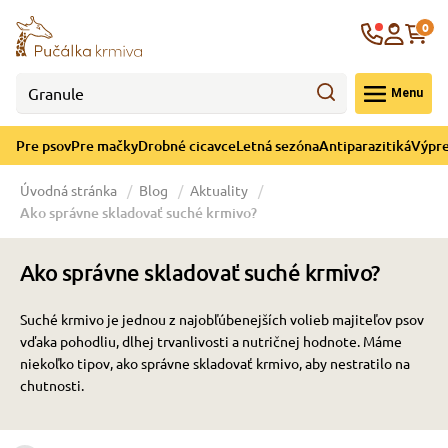
né cicavce
ná sezóna
re mačky
ýpredaj
re psov
Krajina
0
 - CZK
Menu
górii Drobné cicavce
egórii Letná sezóna
ategórii Pre mačky
ategórii Výpredaj
ategórii Pre psov
Pre psov
Pre mačky
Drobné cicavce
Letná sezóna
Antiparazitiká
Výpre
 pre psov
 pre mačky
 a ochladenie
Úvodná stránka
Blog
Aktuality
Ako správne skladovať suché krmivo?
y pre psov
y pre mačky
e hračky
Ako správne skladovať suché krmivo?
 pre psov
 pre mačky
 prostriedky
te
e
Suché krmivo je jednou z najobľúbenejších volieb majiteľov psov
vďaka pohodliu, dlhej trvanlivosti a nutričnej hodnote. Máme
 pre psov
 pre mačky
lky
niekoľko tipov, ako správne skladovať krmivo, aby nestratilo na
chutnosti.
pre psov
 a podstielka