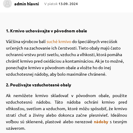
admin hlavní
V piatok
13.09. 2024
 prostriedky
 prostriedky
1. Krmivo uchovávajte v pôvodnom obale
pre mačky
 a vitamíny
Väčšina výrobcov balí
suché krmivo
do špeciálnych vrecúšok
určených na zachovanie ich čerstvosti. Tieto obaly majú často
ochrannú vrstvu proti svetlu, vzduchu a vlhkosti, ktorá pomáha
 pre psov
ky a pelechy
chrániť krmivo pred oxidáciou a kontamináciou. Ak je to možné,
ponechajte krmivo v pôvodnom obale a vložte ho do inej
vzduchotesnej nádoby, aby bolo maximálne chránené.
pre psov
re mačky
2. Používajte vzduchotesné obaly
Ak nemôžete krmivo skladovať v pôvodnom obale, použite
 pre psov
my
vzduchotesnú nádobu. Táto nádoba ochráni krmivo pred
vlhkosťou, svetlom a vzduchom, ktoré môžu spôsobiť, že krmivo
stratí chuť a živiny alebo dokonca začne plesnivieť. Ideálnou
e pre psov
e pre mačky
voľbou sú sklenené, plastové alebo nerezové
nádoby
s tesným
uzáverom.