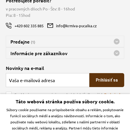
Potrebujete poradiť?
v pracovných dňoch Po - Štv: 8 - 16hod
Pia: 8 - 15hod
+420 602 335 885
info@krmiva-pucalka.cz
Predajne
(1)
Predajňa a sklad Kbely
Informácie pre zákazníkov
Bohužiaľ, momentálne máme zatvorené
Doprava
Novinky na e-mail
O spoločnosti
Prihlásiť sa
Veľkoobchod
Obchodné podmienky
Souhlasím se zpracováním osobních údajů dle našich
Podmínek
ochrany osobních údajů
Táto webová stránka používa súbory cookie.
Kontakt
Súbory cookie používame na prispôsobenie obsahu a reklám, poskytovanie
Krmiva Pučálka na sociálnych sieťach
Podmienky ochrany osobných údajov
funkcií sociálnych médií a analýzu návštevnosti. Informácie o tom, ako
Zásady používanie cookies a Google Analytics
používate našu webovú lokalitu, zdieľame s našimi partnermi v oblasti
Instagran
Facebook
sociálnych médií, reklamy a analýzy. Partneri môžu tieto informácie