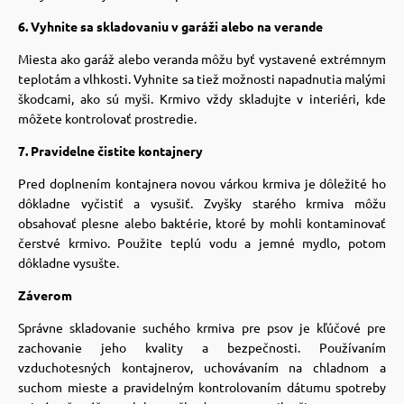
6. Vyhnite sa skladovaniu v garáži alebo na verande
vé poukazy
Miesta ako garáž alebo veranda môžu byť vystavené extrémnym
teplotám a vlhkosti. Vyhnite sa tiež možnosti napadnutia malými
škodcami, ako sú myši. Krmivo vždy skladujte v interiéri, kde
môžete kontrolovať prostredie.
7. Pravidelne čistite kontajnery
Pred doplnením kontajnera novou várkou krmiva je dôležité ho
dôkladne vyčistiť a vysušiť. Zvyšky starého krmiva môžu
obsahovať plesne alebo baktérie, ktoré by mohli kontaminovať
čerstvé krmivo. Použite teplú vodu a jemné mydlo, potom
dôkladne vysušte.
Záverom
Správne skladovanie suchého krmiva pre psov je kľúčové pre
zachovanie jeho kvality a bezpečnosti. Používaním
vzduchotesných kontajnerov, uchovávaním na chladnom a
suchom mieste a pravidelným kontrolovaním dátumu spotreby