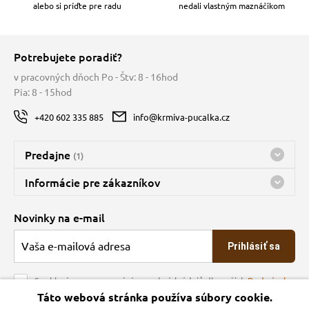
alebo si príďte pre radu
nedali vlastným maznáčikom
Potrebujete poradiť?
v pracovných dňoch Po - Štv: 8 - 16hod
Pia: 8 - 15hod
+420 602 335 885
info@krmiva-pucalka.cz
Predajne
(1)
Predajňa a sklad Kbely
Informácie pre zákazníkov
nes máme otvorené 08:00 - 16:00
Doprava
Novinky na e-mail
O spoločnosti
Prihlásiť sa
Veľkoobchod
Obchodné podmienky
Souhlasím se zpracováním osobních údajů dle našich
Podmínek
ochrany osobních údajů
Táto webová stránka používa súbory cookie.
Kontakt