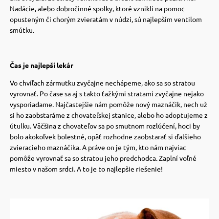
Nadácie, alebo dobročinné spolky, ktoré vznikli na pomoc
vé poukazy
opusteným či chorým zvieratám v núdzi, sú najlepším ventilom
smútku.
Čas je najlepší lekár
Vo chvíľach zármutku zvyčajne nechápeme, ako sa so stratou
vyrovnať. Po čase sa aj s takto ťažkými stratami zvyčajne nejako
vysporiadame. Najčastejšie nám pomôže nový maznáčik, nech už
si ho zaobstaráme z chovateľskej stanice, alebo ho adoptujeme z
útulku. Väčšina z chovateľov sa po smutnom rozlúčení, hoci by
bolo akokoľvek bolestné, opäť rozhodne zaobstarať si ďalšieho
zvieracieho maznáčika. A práve on je tým, kto nám najviac
pomôže vyrovnať sa so stratou jeho predchodca. Zaplní voľné
miesto v našom srdci. A to je to najlepšie riešenie!