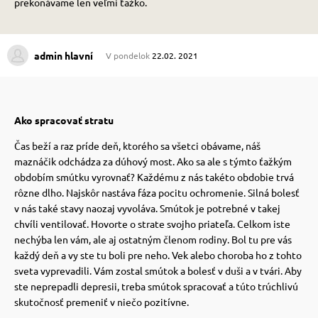
prekonávame len veľmi ťažko.
 prostriedky
 prostriedky
admin hlavní
V pondelok
22.02. 2021
pre mačky
 a vitamíny
Ako spracovať stratu
 pre psov
ky a pelechy
Čas beží a raz príde deň, ktorého sa všetci obávame, náš
maznáčik odchádza za dúhový most. Ako sa ale s týmto ťažkým
obdobím smútku vyrovnať? Každému z nás takéto obdobie trvá
pre psov
re mačky
rôzne dlho. Najskôr nastáva fáza pocitu ochromenie. Silná bolesť
v nás také stavy naozaj vyvoláva. Smútok je potrebné v takej
chvíli ventilovať. Hovorte o strate svojho priateľa. Celkom iste
 pre psov
my
nechýba len vám, ale aj ostatným členom rodiny. Bol tu pre vás
každý deň a vy ste tu boli pre neho. Vek alebo choroba ho z tohto
sveta vyprevadili. Vám zostal smútok a bolesť v duši a v tvári. Aby
e pre psov
e pre mačky
ste neprepadli depresii, treba smútok spracovať a túto trúchlivú
skutočnosť premeniť v niečo pozitívne.