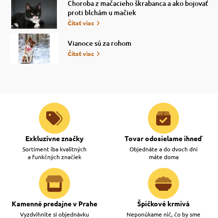
Choroba z mačacieho škrabanca a ako bojovať
proti blchám u mačiek
Čítať viac
Vianoce sú za rohom
Čítať viac
Exkluzívne značky
Tovar odosielame ihneď
Sortiment iba kvalitných
Objednáte a do dvoch dní
a funkčných značiek
máte doma
Kamenné predajne v Prahe
Špičkové krmivá
Vyzdvihnite si objednávku
Neponúkame nič, čo by sme