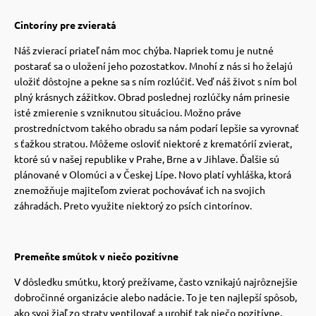
 a ohlávky
pre mačky
Cintoríny pre zvieratá
Náš zvierací priateľ nám moc chýba. Napriek tomu je nutné
re psov
 pre mačky
postarať sa o uložení jeho pozostatkov. Mnohí z nás si ho želajú
uložiť dôstojne a pekne sa s ním rozlúčiť. Veď náš život s ním bol
plný krásnych zážitkov. Obrad poslednej rozlúčky nám prinesie
my
ie podložky
isté zmierenie s vzniknutou situáciou. Možno práve
prostredníctvom takého obradu sa nám podarí lepšie sa vyrovnať
s ťažkou stratou. Môžeme osloviť niektoré z krematórií zvierat,
výcvik
vé poukazy
ktoré sú v našej republike v Prahe, Brne a v Jihlave. Ďalšie sú
plánované v Olomúci a v Českej Lípe. Novo platí vyhláška, ktorá
znemožňuje majiteľom zvierat pochovávať ich na svojich
osť
záhradách. Preto využite niektorý zo psích cintorínov.
nie so psom
Premeňte smútok v niečo pozitívne
V dôsledku smútku, ktorý prežívame, často vznikajú najrôznejšie
dobročinné organizácie alebo nadácie. To je ten najlepší spôsob,
ako svoj žiaľ zo straty ventilovať a urobiť tak niečo pozitívne.