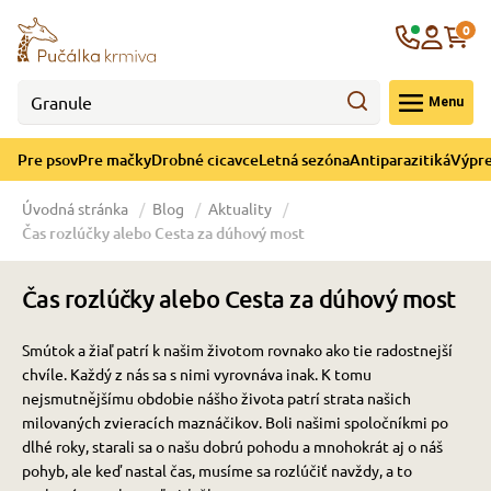
né cicavce
ná sezóna
re mačky
ýpredaj
re psov
Krajina
0
 - CZK
Menu
górii Drobné cicavce
egórii Letná sezóna
ategórii Pre mačky
ategórii Výpredaj
ategórii Pre psov
Pre psov
Pre mačky
Drobné cicavce
Letná sezóna
Antiparazitiká
Výpre
 pre psov
 pre mačky
 a ochladenie
Úvodná stránka
Blog
Aktuality
Čas rozlúčky alebo Cesta za dúhový most
y pre psov
y pre mačky
e hračky
Čas rozlúčky alebo Cesta za dúhový most
 pre psov
 pre mačky
 prostriedky
te
e
Smútok a žiaľ patrí k našim životom rovnako ako tie radostnejší
chvíle. Každý z nás sa s nimi vyrovnáva inak. K tomu
 pre psov
 pre mačky
lky
nejsmutnějšímu obdobie nášho života patrí strata našich
milovaných zvieracích maznáčikov. Boli našimi spoločníkmi po
dlhé roky, starali sa o našu dobrú pohodu a mnohokrát aj o náš
pohyb, ale keď nastal čas, musíme sa rozlúčiť navždy, a to
pre psov
 a podstielka