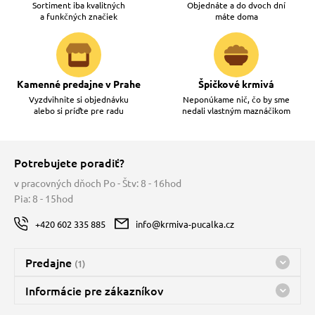
Sortiment iba kvalitných
Objednáte a do dvoch dní
a funkčných značiek
máte doma
Kamenné predajne v Prahe
Špičkové krmivá
Vyzdvihnite si objednávku
Neponúkame nič, čo by sme
alebo si príďte pre radu
nedali vlastným maznáčikom
Potrebujete poradiť?
v pracovných dňoch Po - Štv: 8 - 16hod
Pia: 8 - 15hod
+420 602 335 885
info@krmiva-pucalka.cz
Predajne
(1)
Predajňa a sklad Kbely
Informácie pre zákazníkov
Bohužiaľ, momentálne máme zatvorené