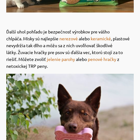
Ďalší uhol pohľadu je bezpečnosť výrobkov pre vášho
chlpáča.
Misky sú najlepšie
nerezové
alebo
keramické
, plastové
nevydržia tak dlho a môžu sa z nich uvoľňovať škodlivé
látky.
Žuvacie hračky pre psov sú ďalšia vec, ktorú stojí za to
riešiť. Môžete zvoliť
jelenie parohy
alebo
penové hračky
z
netoxickej TRP peny.