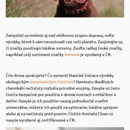
Zamyslieť sa môžete aj nad uhlíkovou stopou dopravy, voľte
výrobky, ktoré k vám necestovali cez celú planétu. Zaujímajte sa,
či značky používajú lokálne suroviny. Zvoľte radšej české značky,
napríklad celý sortiment značky
Aminela
je vyrobený v ČR.
Čím doma upratujete? Čo vymeniť klasické čistiace výrobky
ekologickým
enzymatickým čističom
?
Namiesto škodlivých
chemikálií nečistoty rozložia prírodné enzýmy.
Navyše sú tieto
čističe bezpečné pre použitie v domácnostiach s miláčikmi a
deťmi.
Navyše je ich použitie naozaj jednoduché a veľmi
univerzálne, môžete ich použiť na vytieranie, lokálne sprejom
alebo aj na nečistoty pred praním. Čističe Aminela Clean sú
navyše vyrobené aj certifikované v ČR.