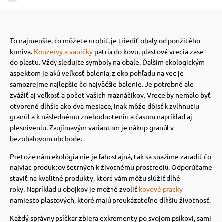
 prostriedky
 prostriedky
To najmenšie, čo môžete urobiť, je triediť obaly od použitého
krmiva.
Konzervy a vaničky
patria do kovu, plastové vrecia zase
pre mačky
 a vitamíny
do plastu.
Vždy sledujte symboly na obale.
Ďalším ekologickým
aspektom je akú veľkosť balenia, z eko pohľadu na vec je
samozrejme najlepšie čo najväčšie balenie.
Je potrebné ale
 pre psov
ky a pelechy
zvážiť aj veľkosť a počet vašich maznáčikov.
Vrece by nemalo byť
otvorené dlhšie ako dva mesiace, inak môže dôjsť k zvlhnutiu
granúl a k následnému znehodnoteniu a časom napríklad aj
pre psov
re mačky
plesniveniu.
Zaujímavým variantom je nákup granúl v
bezobalovom obchode.
Pretože nám ekológia nie je ľahostajná, tak sa snažíme zaradiť čo
 pre psov
my
najviac produktov šetrných k životnému prostrediu.
Odporúčame
staviť na kvalitné produkty, ktoré vám môžu slúžiť dlhé
roky.
Napríklad u obojkov je možné zvoliť
kovové pracky
e pre psov
e pre mačky
namiesto plastových, ktoré majú preukázateľne dlhšiu životnosť.
Každý správny psíčkar zbiera exkrementy po svojom psíkovi, sami