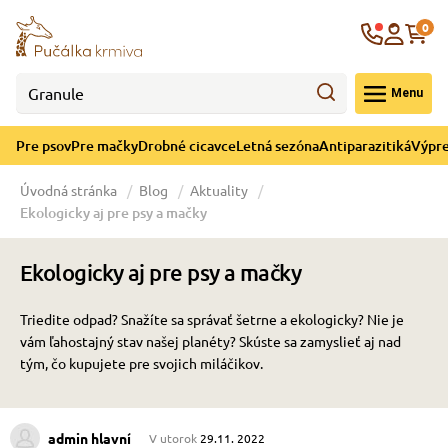
né cicavce
ná sezóna
re mačky
ýpredaj
re psov
Krajina
0
 - CZK
Menu
górii Drobné cicavce
egórii Letná sezóna
ategórii Pre mačky
ategórii Výpredaj
ategórii Pre psov
Pre psov
Pre mačky
Drobné cicavce
Letná sezóna
Antiparazitiká
Výpre
 pre psov
 pre mačky
 a ochladenie
Úvodná stránka
Blog
Aktuality
Ekologicky aj pre psy a mačky
y pre psov
y pre mačky
e hračky
Ekologicky aj pre psy a mačky
 pre psov
 pre mačky
 prostriedky
te
e
Triedite odpad? Snažíte sa správať šetrne a ekologicky? Nie je
vám ľahostajný stav našej planéty? Skúste sa zamyslieť aj nad
 pre psov
 pre mačky
lky
tým, čo kupujete pre svojich miláčikov.
pre psov
 a podstielka
admin hlavní
V utorok
29.11. 2022