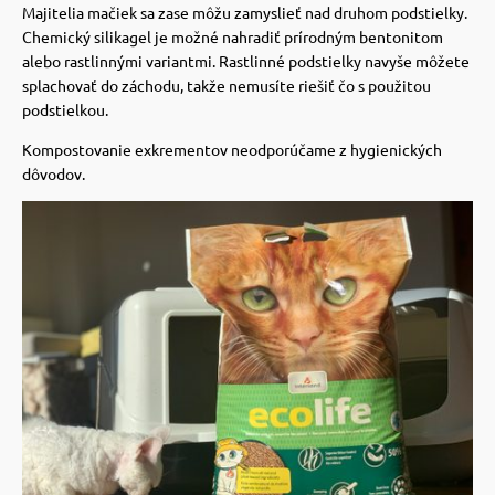
Majitelia mačiek sa zase môžu zamyslieť nad druhom podstielky.
Chemický silikagel je možné nahradiť prírodným bentonitom
vé poukazy
alebo rastlinnými variantmi. Rastlinné podstielky navyše môžete
splachovať do záchodu, takže nemusíte riešiť čo s použitou
podstielkou.
Kompostovanie exkrementov neodporúčame z hygienických
dôvodov.