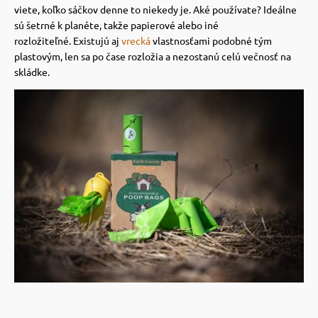
 a ohlávky
pre mačky
viete, koľko sáčkov denne to niekedy je.
Aké používate? Ideálne
sú šetrné k planéte, takže papierové alebo iné
rozložiteľné.
Existujú aj
vrecká
vlastnosťami podobné tým
re psov
 pre mačky
plastovým, len sa po čase rozložia a nezostanú celú večnosť na
skládke.
my
ie podložky
výcvik
vé poukazy
osť
nie so psom