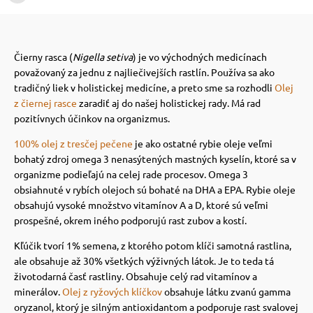
 prostriedky
 prostriedky
Čierny rasca (
Nigella setiva
) je vo východných medicínach
považovaný za jednu z najliečivejších rastlín. Používa sa ako
pre mačky
 a vitamíny
tradičný liek v holistickej medicíne, a preto sme sa rozhodli
Olej
z čiernej rasce
zaradiť aj do našej holistickej rady. Má rad
pozitívnych účinkov na organizmus.
 pre psov
ky a pelechy
100% olej z tresčej pečene
je ako ostatné rybie oleje veľmi
bohatý zdroj omega 3 nenasýtených mastných kyselín, ktoré sa v
organizme podieľajú na celej rade procesov. Omega 3
pre psov
re mačky
obsiahnuté v rybích olejoch sú bohaté na DHA a EPA. Rybie oleje
obsahujú vysoké množstvo vitamínov A a D, ktoré sú veľmi
prospešné, okrem iného podporujú rast zubov a kostí.
 pre psov
my
Kľúčik tvorí 1% semena, z ktorého potom klíči samotná rastlina,
ale obsahuje až 30% všetkých výživných látok. Je to teda tá
e pre psov
e pre mačky
životodarná časť rastliny. Obsahuje celý rad vitamínov a
minerálov.
Olej z ryžových klíčkov
obsahuje látku zvanú gamma
oryzanol, ktorý je silným antioxidantom a podporuje rast svalovej