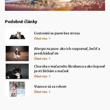
vé poukazy
Podobné články
Cestování se psem bez stresu
Čítať viac
Alergie na psov: ako ich rozpoznať, liečiť a
predchádzať im
Čítať viac
Choroba z mačacieho škrabanca a ako bojovať
proti blchám u mačiek
Čítať viac
Vianoce sú za rohom
Čítať viac