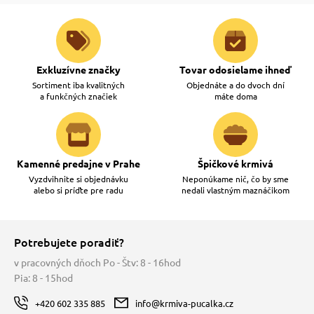
Exkluzívne značky
Tovar odosielame ihneď
Sortiment iba kvalitných
Objednáte a do dvoch dní
a funkčných značiek
máte doma
Kamenné predajne v Prahe
Špičkové krmivá
Vyzdvihnite si objednávku
Neponúkame nič, čo by sme
alebo si príďte pre radu
nedali vlastným maznáčikom
Potrebujete poradiť?
v pracovných dňoch Po - Štv: 8 - 16hod
Pia: 8 - 15hod
+420 602 335 885
info@krmiva-pucalka.cz