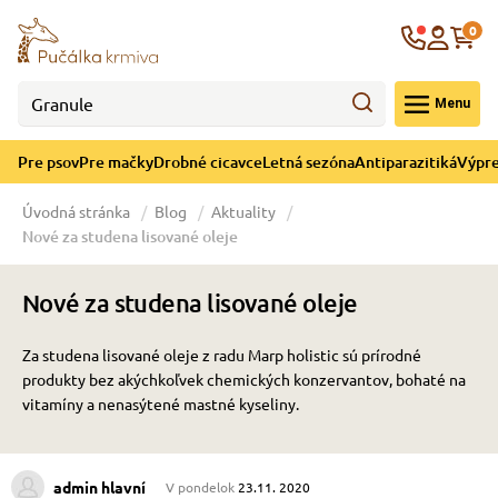
né cicavce
ná sezóna
re mačky
ýpredaj
re psov
Krajina
0
 - CZK
Menu
górii Drobné cicavce
egórii Letná sezóna
ategórii Pre mačky
ategórii Výpredaj
ategórii Pre psov
Pre psov
Pre mačky
Drobné cicavce
Letná sezóna
Antiparazitiká
Výpre
 pre psov
 pre mačky
 a ochladenie
Úvodná stránka
Blog
Aktuality
Nové za studena lisované oleje
y pre psov
y pre mačky
e hračky
Nové za studena lisované oleje
 pre psov
 pre mačky
 prostriedky
te
e
Za studena lisované oleje z radu Marp holistic sú prírodné
produkty bez akýchkoľvek chemických konzervantov, bohaté na
 pre psov
 pre mačky
lky
vitamíny a nenasýtené mastné kyseliny.
pre psov
 a podstielka
admin hlavní
V pondelok
23.11. 2020