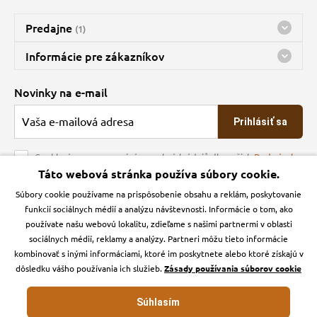
Predajne
(1)
Predajňa a sklad Kbely
Informácie pre zákazníkov
Bohužiaľ, momentálne máme zatvorené
Doprava
Novinky na e-mail
O spoločnosti
Prihlásiť sa
Veľkoobchod
Obchodné podmienky
Souhlasím se zpracováním osobních údajů dle našich
Podmínek
ochrany osobních údajů
Táto webová stránka používa súbory cookie.
Kontakt
Súbory cookie používame na prispôsobenie obsahu a reklám, poskytovanie
Krmiva Pučálka na sociálnych sieťach
Podmienky ochrany osobných údajov
funkcií sociálnych médií a analýzu návštevnosti. Informácie o tom, ako
Zásady používanie cookies a Google Analytics
používate našu webovú lokalitu, zdieľame s našimi partnermi v oblasti
Instagran
Facebook
sociálnych médií, reklamy a analýzy. Partneri môžu tieto informácie
kombinovať s inými informáciami, ktoré im poskytnete alebo ktoré získajú v
dôsledku vášho používania ich služieb.
Zásady používania súborov cookie
Súhlasím
Krmiva-pucalka.sk © 2026. Webdesign
Litvanyi.sk
.