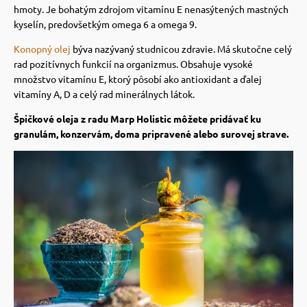
 a ohlávky
pre mačky
hmoty. Je bohatým zdrojom vitamínu E nenasýtených mastných
kyselín, predovšetkým omega 6 a omega 9.
Konopný olej
býva nazývaný studnicou zdravie. Má skutočne celý
re psov
 pre mačky
rad pozitívnych funkcií na organizmus. Obsahuje vysoké
množstvo vitamínu E, ktorý pôsobí ako antioxidant a ďalej
vitamíny A, D a celý rad minerálnych látok.
my
ie podložky
Špičkové oleja z radu Marp Holistic môžete pridávať ku
granulám, konzervám, doma pripravené alebo surovej strave.
výcvik
vé poukazy
osť
nie so psom