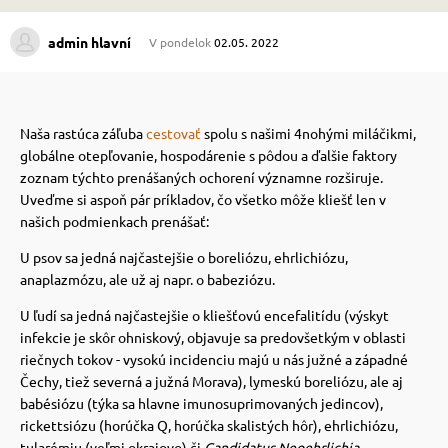
admin hlavní
V pondelok
02.05. 2022
 prostriedky
 prostriedky
pre mačky
 a vitamíny
Naša rastúca záľuba
cestovať
spolu s našimi 4nohými miláčikmi,
globálne otepľovanie, hospodárenie s pôdou a ďalšie faktory
zoznam týchto prenášaných ochorení významne rozširuje.
 pre psov
ky a pelechy
Uveďme si aspoň pár príkladov, čo všetko môže kliešť len v
našich podmienkach prenášať:
pre psov
re mačky
U psov sa jedná najčastejšie o boreliózu, ehrlichiózu,
anaplazmózu, ale už aj napr. o babeziózu.
U ľudí sa jedná najčastejšie o kliešťovú encefalitídu (výskyt
 pre psov
my
infekcie je skôr ohniskový, objavuje sa predovšetkým v oblasti
riečnych tokov - vysokú incidenciu majú u nás južné a západné
Čechy, tiež severná a južná Morava), lymeskú boreliózu, ale aj
e pre psov
e pre mačky
babésiózu (týka sa hlavne imunosuprimovaných jedincov),
rickettsiózu (horúčka Q, horúčka skalistých hôr), ehrlichiózu,
tularémiu (veľmi okrajovo) či
Candidatus Neoehrlichia