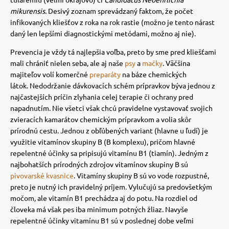
 a ohlávky
pre mačky
mikurensis.
Desivý zoznam sprevádzaný faktom, že počet
infikovaných kliešťov z roka na rok rastie (možno je tento nárast
daný len lepšími diagnostickými metódami, možno aj nie).
re psov
 pre mačky
Prevencia je vždy tá najlepšia voľba, preto by sme pred kliešťami
mali chrániť nielen seba, ale aj naše
psy
a
mačky
. Väčšina
majiteľov volí komerčné
preparáty
na báze chemických
my
ie podložky
látok.
Nedodržanie dávkovacích schém prípravkov býva jednou z
najčastejších príčin zlyhania celej terapie či ochrany pred
napadnutím. Nie všetci však chcú pravidelne vystavovať svojich
výcvik
vé poukazy
zvieracích kamarátov chemickým prípravkom a volia skôr
prírodnú cestu.
Jednou z obľúbených variant (hlavne u ľudí) je
využitie vitamínov skupiny B (B komplexu), pričom hlavné
osť
repelentné účinky sa pripisujú vitamínu B1 (tiamín).
Jedným z
najbohatších prírodných zdrojov vitamínov skupiny B sú
pivovarské kvasnice
.
Vitamíny skupiny B sú vo vode rozpustné,
nie so psom
preto je nutný ich pravidelný príjem.
Vylučujú sa predovšetkým
močom, ale vitamín B1 prechádza aj do potu.
Na rozdiel od
človeka má však pes iba minimum potných žliaz. Navyše
repelentné účinky vitamínu B1 sú v poslednej dobe veľmi