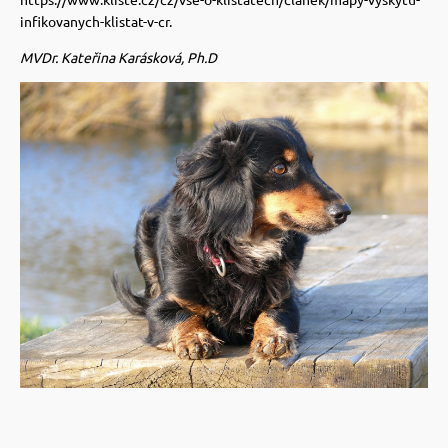
infikovanych-klistat-v-cr.
MVDr. Kateřina Karásková, Ph.D