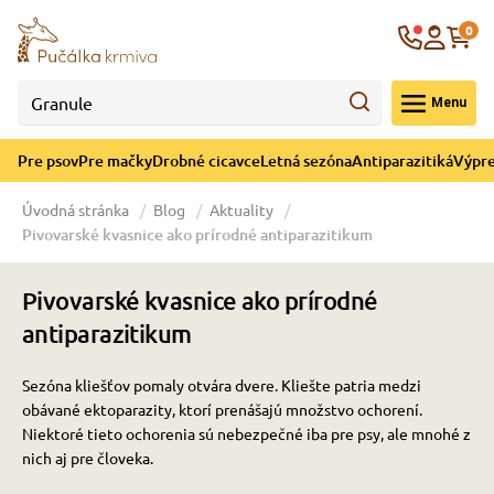
né cicavce
ná sezóna
re mačky
ýpredaj
re psov
Krajina
0
 - CZK
Menu
górii Drobné cicavce
egórii Letná sezóna
ategórii Pre mačky
ategórii Výpredaj
ategórii Pre psov
Pre psov
Pre mačky
Drobné cicavce
Letná sezóna
Antiparazitiká
Výpre
 pre psov
 pre mačky
 a ochladenie
Úvodná stránka
Blog
Aktuality
Pivovarské kvasnice ako prírodné antiparazitikum
y pre psov
y pre mačky
e hračky
Pivovarské kvasnice ako prírodné
 pre psov
 pre mačky
 prostriedky
te
e
antiparazitikum
Sezóna kliešťov pomaly otvára dvere. Kliešte patria medzi
 pre psov
 pre mačky
lky
obávané ektoparazity, ktorí prenášajú množstvo ochorení.
Niektoré tieto ochorenia sú nebezpečné
iba pre psy, ale mnohé z
nich aj pre človeka.
pre psov
 a podstielka