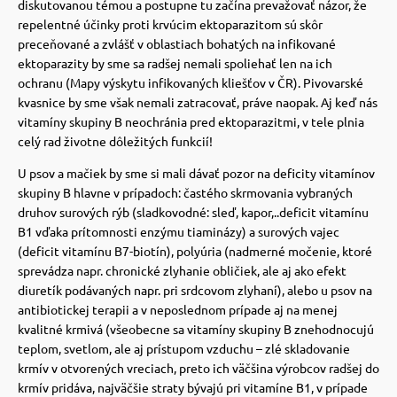
diskutovanou témou a postupne tu začína prevažovať názor, že
repelentné účinky proti krvúcim ektoparazitom sú skôr
vé poukazy
preceňované a zvlášť v oblastiach bohatých na infikované
ektoparazity by sme sa radšej nemali spoliehať len na ich
ochranu (Mapy výskytu infikovaných kliešťov v ČR).
Pivovarské
kvasnice by sme však nemali zatracovať, práve naopak. Aj keď nás
vitamíny skupiny B neochránia pred ektoparazitmi, v tele plnia
celý rad životne dôležitých funkcií!
U psov a mačiek by sme si mali dávať pozor na deficity vitamínov
skupiny B hlavne v prípadoch: častého skrmovania vybraných
druhov surových rýb (sladkovodné: sleď, kapor,..deficit vitamínu
B1 vďaka prítomnosti enzýmu tiaminázy) a surových vajec
(deficit vitamínu B7-biotín),
polyúria (nadmerné močenie, ktoré
sprevádza napr. chronické zlyhanie obličiek, ale aj ako efekt
diuretík podávaných napr. pri srdcovom zlyhaní), alebo u psov na
antibiotickej terapii a v neposlednom prípade aj na menej
kvalitné krmivá
(všeobecne sa vitamíny skupiny B znehodnocujú
teplom, svetlom, ale aj prístupom vzduchu – zlé skladovanie
krmív v otvorených vreciach, preto ich väčšina výrobcov radšej do
krmív pridáva, najväčšie straty bývajú pri vitamíne B1, v prípade