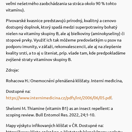
veľmi nešetrného zaobchádzania sa stráca okolo 90 % tohto
vitamínu).
Pivovarské kvasnice predstavujú prírodný, kvalitný a cenovo
dostupný doplnok, ktorý spadá medzi superpotraviny bohatý
nielen na vitamíny skupiny B, ale aj bielkoviny (aminokyseliny) či
stopové prvky.
Využiť ich tak môžeme predovšetkým u psov na
podporu imunity, v záťaži, rekonvalescencii, ale aj na zlepšenie
kvality srsti, a to aj u šteniat, príp. všade tam, kde predpokladáme
zvýšené straty vitamínov skupiny B.
Zdroje:
Rohacova H.: Onemocnění přenášená klíšťaty. Interní medicína,
Dostupné na:
https://www.internimedicina.cz/pdfs/int/2006/06/05.pdf
.
Shelomi M. Thiamine (vitamin B1) as an insect repellent: a
scoping review. Bull Entomol Res. 2022, 24;1-10.
Mapy výskytu infikovaných klíšťat v ČR. Dostupné na:
https://www.kliste.cz/cz/vse-o-klistatech/clanek/mapy-vyskytu-