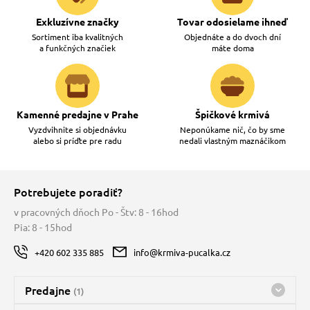
Exkluzívne značky
Tovar odosielame ihneď
Sortiment iba kvalitných
Objednáte a do dvoch dní
a funkčných značiek
máte doma
Kamenné predajne v Prahe
Špičkové krmivá
Vyzdvihnite si objednávku
Neponúkame nič, čo by sme
alebo si príďte pre radu
nedali vlastným maznáčikom
Potrebujete poradiť?
v pracovných dňoch Po - Štv: 8 - 16hod
Pia: 8 - 15hod
+420 602 335 885
info@krmiva-pucalka.cz
Predajne
(1)