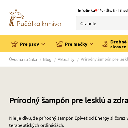
Infolinka
( Po - Štv: 8 - 16hod
Drobné
Pre psov
Pre mačky
cicavce
Prírodný šampón pre leskl
Úvodná stránka
Blog
Aktuality
Prírodný šampón pre lesklú a zdra
Nie je divu, že prírodný šampón Epivet od Energy si čoraz v
terapeutických ordináciách.