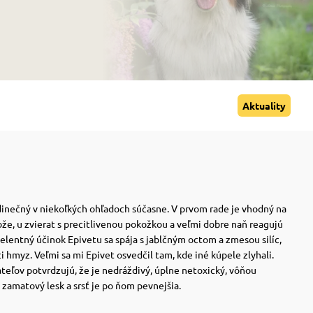
Aktuality
jedinečný v niekoľkých ohľadoch súčasne.
V prvom rade je vhodný na
že, u zvierat s precitlivenou pokožkou a veľmi dobre naň reagujú
lentný účinok Epivetu sa spája s jablčným octom a zmesou silíc,
úci hmyz.
Veľmi sa mi Epivet osvedčil tam, kde iné kúpele zlyhali.
teľov potvrdzujú, že je nedráždivý, úplne netoxický, vôňou
 zamatový lesk a srsť je po ňom pevnejšia.