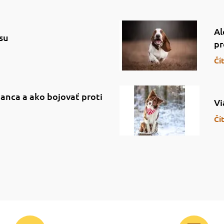
Al
su
pr
Čí
anca a ako bojovať proti
Vi
Čí