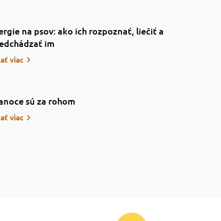
ergie na psov: ako ich rozpoznať, liečiť a
edchádzať im
tať viac
anoce sú za rohom
tať viac