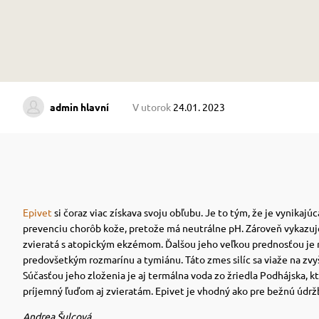
admin hlavní
V utorok
24.01. 2023
Epivet
si čoraz viac získava svoju obľubu. Je to tým, že je vynikaj
prevenciu chorôb kože, pretože má neutrálne pH. Zároveň vykazuje 
zvieratá s atopickým ekzémom.
Ďalšou jeho veľkou prednosťou je 
predovšetkým rozmarínu a tymiánu.
Táto zmes silíc sa viaže na zvy
Súčasťou jeho zloženia je aj termálna voda zo žriedla Podhájska, k
príjemný ľuďom aj zvieratám. Epivet je vhodný ako pre bežnú údržbu
Andrea Šulcová