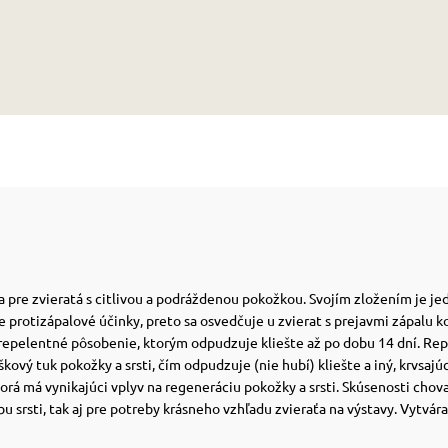
úca pre zvieratá s citlivou a podráždenou pokožkou. Svojím zložením je 
protizápalové účinky, preto sa osvedčuje u zvierat s prejavmi zápalu ko
repelentné pôsobenie, ktorým odpudzuje kliešte až po dobu 14 dní. Repe
škový tuk pokožky a srsti, čím odpudzuje (nie hubí) kliešte a iný, krvsaj
torá má vynikajúci vplyv na regeneráciu pokožky a srsti.
Skúsenosti chova
 srsti, tak aj pre potreby krásneho vzhľadu zvieraťa na výstavy. Vytvára