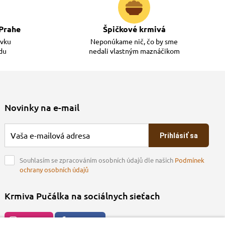
Prahe
Špičkové krmivá
ávku
Neponúkame nič, čo by sme
adu
nedali vlastným maznáčikom
Novinky na e-mail
Prihlásiť sa
Souhlasím se zpracováním osobních údajů dle našich
Podmínek
ochrany osobních údajů
Krmiva Pučálka na sociálnych sieťach
Instagran
Facebook