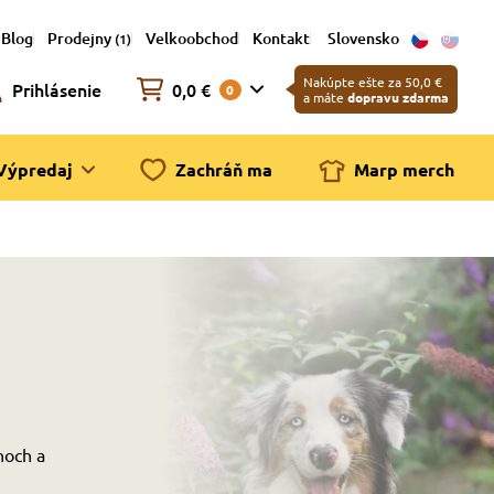
Blog
Prodejny
Velkoobchod
Kontakt
Slovensko
(1)
Nakúpte ešte za 50,0 €
Prihlásenie
0,0 €
0
a máte
dopravu zdarma
Výpredaj
Zachráň ma
Marp merch
noch a