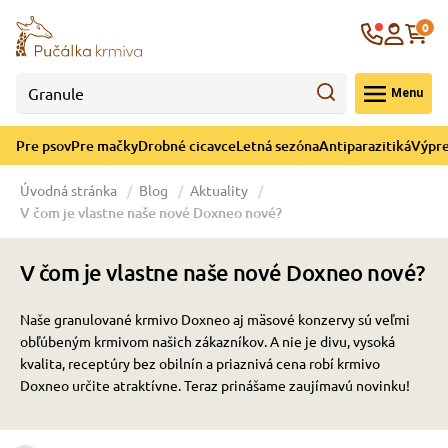
né cicavce
ná sezóna
re mačky
ýpredaj
re psov
Krajina
0
 - CZK
Menu
górii Drobné cicavce
egórii Letná sezóna
ategórii Pre mačky
ategórii Výpredaj
ategórii Pre psov
Pre psov
Pre mačky
Drobné cicavce
Letná sezóna
Antiparazitiká
Výpre
 pre psov
 pre mačky
 a ochladenie
Úvodná stránka
Blog
Aktuality
V čom je vlastne naše nové Doxneo nové?
y pre psov
y pre mačky
e hračky
V čom je vlastne naše nové Doxneo nové?
 pre psov
 pre mačky
 prostriedky
te
e
Naše granulované krmivo Doxneo aj mäsové konzervy sú veľmi
obľúbeným krmivom našich zákazníkov.
A nie je divu, vysoká
 pre psov
 pre mačky
lky
kvalita, receptúry bez obilnín a priaznivá cena robí krmivo
Doxneo určite atraktívne. Teraz prinášame zaujímavú novinku!
pre psov
 a podstielka