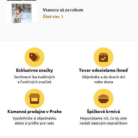
Vianoce sú za rohom
vé poukazy
Čítať viac
Exkluzívne značky
Tovar odosielame ihneď
Sortiment iba kvalitných
Objednáte a do dvoch dní
a funkčných značiek
máte doma
Kamenné predajne v Prahe
Špičkové krmivá
Vyzdvihnite si objednávku
Neponúkame nič, čo by sme
alebo si príďte pre radu
nedali vlastným maznáčikom