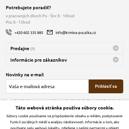
Potrebujete poradiť?
v pracovných dňoch Po - Štv: 8 - 16hod
Pia: 8 - 15hod
+420 602 335 885
info@krmiva-pucalka.cz
Predajne
(1)
Predajňa a sklad Kbely
Informácie pre zákazníkov
Bohužiaľ, momentálne máme zatvorené
Doprava
Novinky na e-mail
O spoločnosti
Prihlásiť sa
Veľkoobchod
Obchodné podmienky
Souhlasím se zpracováním osobních údajů dle našich
Podmínek
ochrany osobních údajů
Táto webová stránka používa súbory cookie.
Kontakt
Súbory cookie používame na prispôsobenie obsahu a reklám, poskytovanie
Krmiva Pučálka na sociálnych sieťach
Podmienky ochrany osobných údajov
funkcií sociálnych médií a analýzu návštevnosti. Informácie o tom, ako
Zásady používanie cookies a Google Analytics
používate našu webovú lokalitu, zdieľame s našimi partnermi v oblasti
Instagran
Facebook