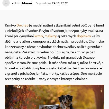
admin hlavní
V pondelok
24.10. 2022
 prostriedky
 prostriedky
Krmivo
Doxneo
je medzi našimi zákazníkmi veľmi obľúbené hneď
pre mačky
 a vitamíny
z niekoľkých dôvodov.
Prvým dôvodom je bezpochyby kvalita, na
ktoré pri vymýšľaní
krmív
,
maškrty
aj ostatných
doplnkov
veľmi
dbáme a je alfou a omegou všetkých našich produktov.
Chemické
 pre psov
ky a pelechy
konzervanty a rôzne nevhodné dochucovadlá v našich granulách
nenájdete. Zákazníci si veľmi obľúbili aj to, že krmivo je bez
obilnín a kuracie bielkoviny.
Novinka pri granuliach Doxneo
pre psov
re mačky
spočíva v tom, že sme pridali k sušenému mäsu aj mäso čerstvé, a
to všetko zabalili do úplne nového kabátika.
Tešiť sa tak môžete
z granúl s príchuťou jahňaťa, morky, kačice a špeciálne morčacie
 pre psov
my
receptúry na redukciu váhy v nových krásnych obaloch.
e pre psov
e pre mačky