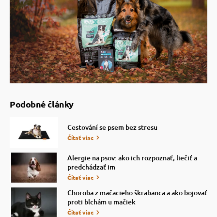
 a ohlávky
pre mačky
re psov
 pre mačky
my
ie podložky
Podobné články
výcvik
vé poukazy
Cestování se psem bez stresu
osť
Čítať viac
Alergie na psov: ako ich rozpoznať, liečiť a
predchádzať im
nie so psom
Čítať viac
Choroba z mačacieho škrabanca a ako bojovať
proti blchám u mačiek
Čítať viac