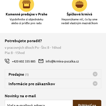
Kamenné predajne v Prahe
Špičkové krmivá
Vyzdvihnite si objednávku
Neponúkame nič, čo by sme
alebo si príďte pre radu
nedali vlastným maznáčikom
Potrebujete poradiť?
v pracovných dňoch Po - Štv: 8 - 16hod
Pia: 8 - 15hod
+420 602 335 885
info@krmiva-pucalka.cz
Predajne
(1)
Predajňa a sklad Kbely
Informácie pre zákazníkov
nes máme otvorené 08:00 - 15:00
Doprava
Novinky na e-mail
O spoločnosti
Prihlásiť sa