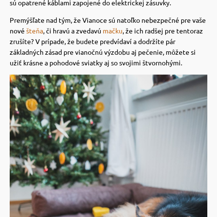
sú opatrené káblami zapojené do elektrickej zásuvky.
vé poukazy
Premýšľate nad tým, že Vianoce sú natoľko nebezpečné pre vaše
nové
šteňa
, či hravú a zvedavú
mačku
, že ich radšej pre tentoraz
zrušíte?
V prípade, že budete predvídaví a dodržíte pár
základných zásad pre vianočnú výzdobu aj pečenie, môžete si
užiť krásne a pohodové sviatky aj so svojimi štvornohými.