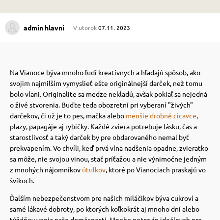
 prostriedky
 prostriedky
admin hlavní
V utorok
07.11. 2023
pre mačky
 a vitamíny
Na Vianoce býva mnoho ľudí kreatívnych a hľadajú spôsob, ako
svojim najmilším vymyslieť ešte originálnejší darček, než tomu
 pre psov
ky a pelechy
bolo vlani.
Originalite sa medze nekladú, avšak pokiaľ sa nejedná
o živé stvorenia.
Buďte teda obozretní pri vyberaní "živých"
darčekov, či už je to pes, mačka alebo
menšie drobné cicavce
,
pre psov
re mačky
plazy, papagáje aj rybičky.
Každé zviera potrebuje lásku, čas a
starostlivosť a taký darček by pre obdarovaného nemal byť
prekvapením.
Vo chvíli, keď prvá vlna nadšenia opadne, zvieratko
 pre psov
my
sa môže, nie svojou vinou, stať príťažou a nie výnimočne jedným
z mnohých nájomníkov
útulkov
, ktoré po Vianociach praskajú vo
švíkoch.
e pre psov
e pre mačky
Ďalším nebezpečenstvom pre našich miláčikov býva cukroví a
samé lákavé dobroty, po ktorých koľkokrát aj mnoho dní alebo
týždňov vonia naše domácnosti.
Mnoho potravín ideálnych pre