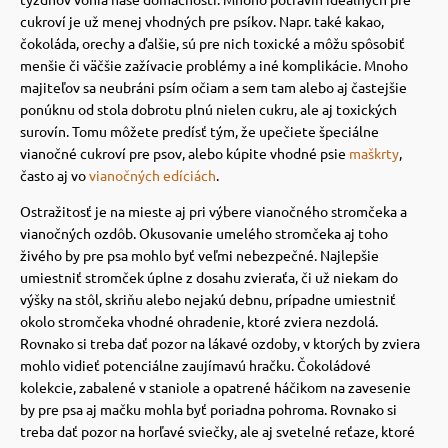
 a ohlávky
pre mačky
cukroví je už menej vhodných pre psíkov. Napr. také kakao,
čokoláda, orechy a ďalšie, sú pre nich toxické a môžu spôsobiť
menšie či väčšie zažívacie problémy a iné komplikácie.
Mnoho
re psov
 pre mačky
majiteľov sa neubráni psím očiam a sem tam alebo aj častejšie
ponúknu od stola dobrotu plnú nielen cukru, ale aj toxických
surovín. Tomu môžete predísť tým, že upečiete špeciálne
my
ie podložky
vianočné cukroví pre psov, alebo kúpite vhodné psie
maškrty
,
často aj vo
vianočných edíciách
.
Ostražitosť je na mieste aj pri výbere vianočného stromčeka a
výcvik
vé poukazy
vianočných ozdôb.
Okusovanie umelého stromčeka aj toho
živého by pre psa mohlo byť veľmi nebezpečné.
Najlepšie
umiestniť stromček úplne z dosahu zvieraťa, či už niekam do
osť
výšky na stôl, skriňu alebo nejakú debnu, prípadne umiestniť
okolo stromčeka vhodné ohradenie, ktoré zviera nezdolá.
Rovnako si treba dať pozor na lákavé ozdoby, v ktorých by zviera
nie so psom
mohlo vidieť potenciálne zaujímavú hračku.
Čokoládové
kolekcie, zabalené v staniole a opatrené háčikom na zavesenie
by pre psa aj mačku mohla byť poriadna pohroma.
Rovnako si
treba dať pozor na horľavé sviečky, ale aj svetelné reťaze, ktoré