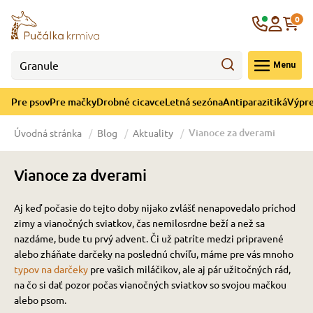
né cicavce
ná sezóna
re mačky
ýpredaj
re psov
Krajina
0
 - CZK
Menu
górii Drobné cicavce
egórii Letná sezóna
ategórii Pre mačky
ategórii Výpredaj
ategórii Pre psov
Pre psov
Pre mačky
Drobné cicavce
Letná sezóna
Antiparazitiká
Výpre
 pre psov
 pre mačky
 a ochladenie
Vianoce za dverami
Úvodná stránka
Blog
Aktuality
y pre psov
y pre mačky
e hračky
Vianoce za dverami
 pre psov
 pre mačky
 prostriedky
te
e
Aj keď počasie do tejto doby nijako zvlášť nenapovedalo príchod
zimy a vianočných sviatkov, čas nemilosrdne beží a než sa
nazdáme, bude tu prvý advent. Či už patríte medzi pripravené
 pre psov
 pre mačky
lky
alebo zháňate darčeky na poslednú chvíľu, máme pre vás mnoho
typov na darčeky
pre vašich miláčikov, ale aj pár užitočných rád,
na čo si dať pozor počas vianočných sviatkov so svojou mačkou
alebo psom.
pre psov
 a podstielka