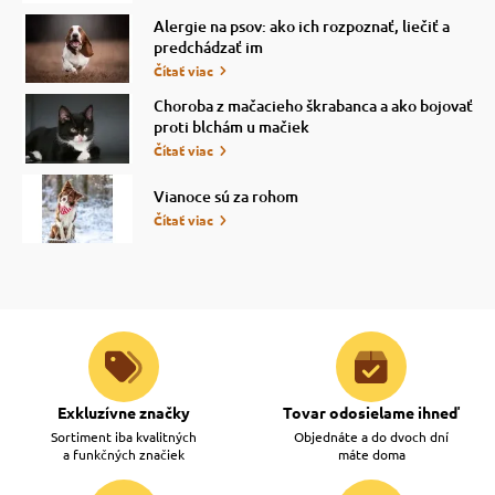
Alergie na psov: ako ich rozpoznať, liečiť a
predchádzať im
Čítať viac
Choroba z mačacieho škrabanca a ako bojovať
proti blchám u mačiek
Čítať viac
Vianoce sú za rohom
Čítať viac
Exkluzívne značky
Tovar odosielame ihneď
Sortiment iba kvalitných
Objednáte a do dvoch dní
a funkčných značiek
máte doma