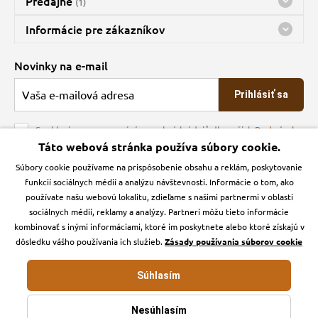
Predajne
(1)
Predajňa a sklad Kbely
Informácie pre zákazníkov
Bohužiaľ, momentálne máme zatvorené
Doprava
Novinky na e-mail
O spoločnosti
Prihlásiť sa
Veľkoobchod
Obchodné podmienky
Souhlasím se zpracováním osobních údajů dle našich
Podmínek
ochrany osobních údajů
Táto webová stránka používa súbory cookie.
Kontakt
Súbory cookie používame na prispôsobenie obsahu a reklám, poskytovanie
Krmiva Pučálka na sociálnych sieťach
Podmienky ochrany osobných údajov
funkcií sociálnych médií a analýzu návštevnosti. Informácie o tom, ako
Zásady používanie cookies a Google Analytics
používate našu webovú lokalitu, zdieľame s našimi partnermi v oblasti
Instagran
Facebook
sociálnych médií, reklamy a analýzy. Partneri môžu tieto informácie
kombinovať s inými informáciami, ktoré im poskytnete alebo ktoré získajú v
dôsledku vášho používania ich služieb.
Zásady používania súborov cookie
Súhlasím
Krmiva-pucalka.sk © 2026. Webdesign
Litvanyi.sk
.
E-shop vytvorila
Nesúhlasím