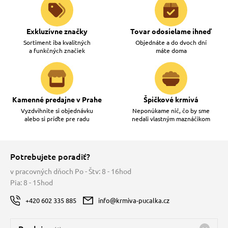
Exkluzívne značky
Tovar odosielame ihneď
Sortiment iba kvalitných
Objednáte a do dvoch dní
a funkčných značiek
máte doma
Kamenné predajne v Prahe
Špičkové krmivá
Vyzdvihnite si objednávku
Neponúkame nič, čo by sme
alebo si príďte pre radu
nedali vlastným maznáčikom
Potrebujete poradiť?
v pracovných dňoch Po - Štv: 8 - 16hod
Pia: 8 - 15hod
+420 602 335 885
info@krmiva-pucalka.cz