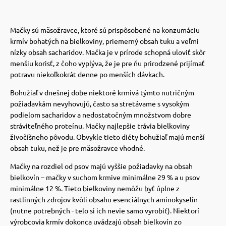
 prostriedky
 prostriedky
Mačky sú mäsožravce, ktoré sú prispôsobené na konzumáciu
krmív bohatých na bielkoviny, priemerný obsah tuku a veľmi
nízky obsah sacharidov.
Mačka je v prírode schopná uloviť skôr
pre mačky
 a vitamíny
menšiu korisť, z čoho vyplýva, že je pre ňu prirodzené prijímať
potravu niekoľkokrát denne po menších dávkach.
Bohužiaľ v dnešnej dobe niektoré krmivá týmto nutričným
 pre psov
ky a pelechy
požiadavkám nevyhovujú, často sa stretávame s vysokým
podielom sacharidov a nedostatočným množstvom dobre
stráviteľného proteínu.
Mačky najlepšie trávia bielkoviny
pre psov
re mačky
živočíšneho pôvodu. Obvykle tieto diéty bohužiaľ majú menší
obsah tuku, než je pre mäsožravce vhodné.
 pre psov
my
Mačky na rozdiel od psov majú vyššie požiadavky na obsah
bielkovín – mačky v suchom krmive minimálne 29 % a u psov
minimálne 12 %.
Tieto bielkoviny nemôžu byť úplne z
e pre psov
e pre mačky
rastlinných zdrojov kvôli obsahu esenciálnych aminokyselín
(nutne potrebných - telo si ich nevie samo vyrobiť).
Niektorí
výrobcovia krmív dokonca uvádzajú obsah bielkovín zo