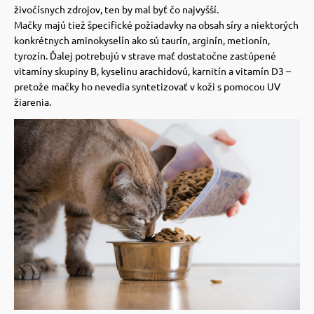
 a ohlávky
pre mačky
živočísnych zdrojov, ten by mal byť čo najvyšší.
Mačky majú tiež špecifické požiadavky na obsah síry a niektorých
konkrétnych aminokyselín ako sú taurín, arginín, metionín,
re psov
 pre mačky
tyrozín.
Ďalej potrebujú v strave mať dostatočne zastúpené
vitamíny skupiny B, kyselinu arachidovú, karnitín a vitamín D3 –
pretože mačky ho nevedia syntetizovať v koži s pomocou UV
žiarenia.
my
ie podložky
výcvik
vé poukazy
osť
nie so psom