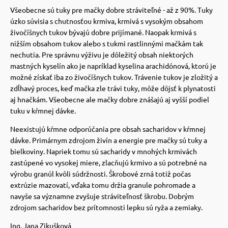
Všeobecne sú tuky pre mačky dobre stráviteľné - až z 90%.
Tuky
vé poukazy
úzko súvisia s chutnosťou krmiva, krmivá s vysokým obsahom
živočíšnych tukov bývajú dobre prijímané.
Naopak krmivá s
nižším obsahom tukov alebo s tukmi rastlinnými mačkám tak
nechutia.
Pre správnu výživu je dôležitý obsah niektorých
mastných kyselín ako je napríklad kyselina arachidónová, ktorú je
možné získať iba zo živočíšnych tukov.
Trávenie tukov je zložitý a
zdĺhavý proces, keď mačka zle trávi tuky, môže dôjsť k plynatosti
aj hnačkám. Všeobecne ale mačky dobre znášajú aj vyšší podiel
tuku v kŕmnej dávke.
Neexistujú kŕmne odporúčania pre obsah sacharidov v kŕmnej
dávke.
Primárnym zdrojom živín a energie pre mačky sú tuky a
bielkoviny.
Napriek tomu sú sacharidy v mnohých krmivách
zastúpené vo vysokej miere, zlacňujú krmivo a sú potrebné na
výrobu granúl kvôli súdržnosti.
Škrobové zrná totiž počas
extrúzie mazovatí, vďaka tomu držia granule pohromade a
navyše sa významne zvyšuje stráviteľnosť škrobu.
Dobrým
zdrojom sacharidov bez prítomnosti lepku sú ryža a zemiaky.
Ing. Jana Zikušková