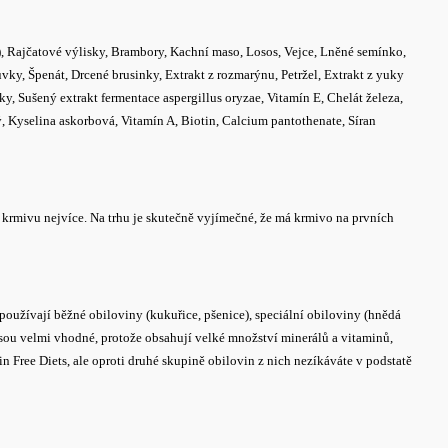
), Rajčatové výlisky, Brambory, Kachní maso, Losos, Vejce, Lněné semínko,
ky, Špenát, Drcené brusinky, Extrakt z rozmarýnu, Petržel, Extrakt z yuky
ky, Sušený extrakt fermentace aspergillus oryzae, Vitamín E, Chelát železa,
, Kyselina askorbová, Vitamín A, Biotin, Calcium pantothenate, Síran
 krmivu nejvíce. Na trhu je skutečně vyjímečné, že má krmivo na prvních
používají běžné obiloviny (kukuřice, pšenice), speciální obiloviny (hnědá
jsou velmi vhodné, protože obsahují velké množství minerálů a vitaminů,
n Free Diets, ale oproti druhé skupině obilovin z nich nezíkáváte v podstatě