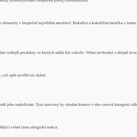
aminu), hydrolyzovaná chrupavka (zdroj chondroitinu).
mivu obsazeny v bezpečně největším množství. Kukuřice a kukuřičná moučka v tomto
m vedlejší produkty, ve kterých může být cokoliv. Velmi nevhodný a zřejmě levný
 což opět nevěští nic dobré.
ůvodů jeho nadužívání. Tyto suroviny by vhodné krmivo v této cenové kategorii vů
ějící velmi často alergické reakce.