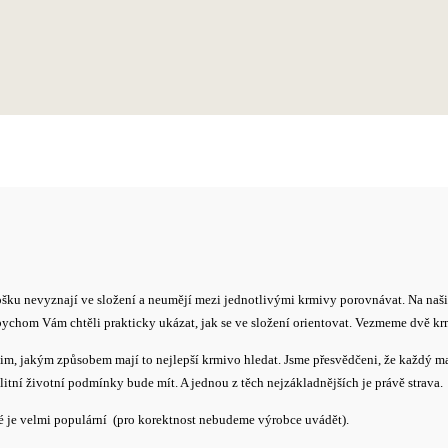
i trošku nevyznají ve složení a neumějí mezi jednotlivými krmivy porovnávat. Na na
 bychom Vám chtěli prakticky ukázat, jak se ve složení orientovat. Vezmeme dvě kr
jim, jakým způsobem mají to nejlepší krmivo hledat. Jsme přesvědčeni, že každý maj
litní životní podmínky bude mít. A jednou z těch nejzákladnějších je právě strava.
 je velmi populární
(pro korektnost nebudeme výrobce uvádět).