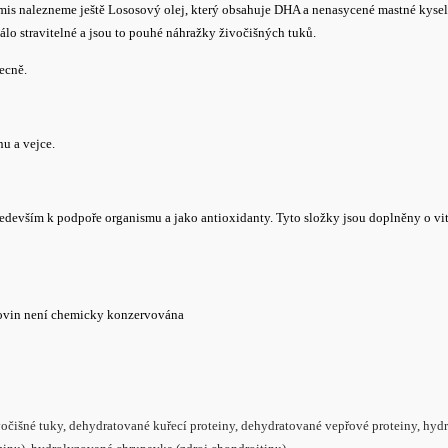
is nalezneme ještě Lososový olej, který obsahuje DHA a nenasycené mastné kyselin
lo stravitelné a jsou to pouhé náhražky živočišných tuků.
ecně.
nu a vejce.
edevším k podpoře organismu a jako antioxidanty. Tyto složky jsou doplněny o vita
urovin není chemicky konzervována
čišné tuky, dehydratované kuřecí proteiny, dehydratované vepřové proteiny, hydro