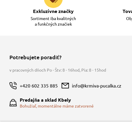
Exkluzívne značky
Tov
Sortiment iba kvalitných
Obj
a funkčných značiek
Potrebujete poradiť?
v pracovných dňoch Po - Štv: 8 - 16hod
,
Pia: 8 - 15hod
+420 602 335 885
info@krmiva-pucalka.cz
Predajňa a sklad Kbely
Bohužiaľ, momentálne máme zatvorené