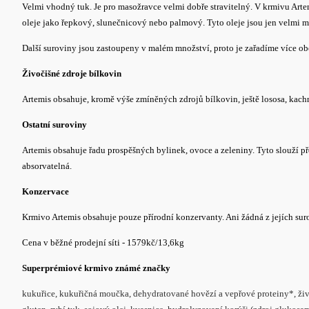
Velmi vhodný tuk. Je pro masožravce velmi dobře stravitelný. V krmivu Artem
oleje jako řepkový, slunečnicový nebo palmový. Tyto oleje jsou jen velmi má
Další suroviny jsou zastoupeny v malém množství, proto je zařadíme více ob
Živočišné zdroje bílkovin
Artemis obsahuje, kromě výše zmíněných zdrojů bílkovin,
ještě lososa, kach
Ostatní suroviny
Artemis obsahuje řadu prospěšných bylinek, ovoce a zeleniny. Tyto slouží př
absorvatelná.
Konzervace
Krmivo Artemis obsahuje pouze přírodní konzervanty. Ani žádná z jejích s
Cena v běžné prodejní síti - 1579kč/13,6kg
Superprémiové krmivo známé značky
kukuřice, kukuřičná moučka, dehydratované hovězí a vepřové proteiny*, živo