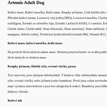
Artemis Adult Dog
Kuřecí maso, Kuřecí moučka, Krůtí maso, Krupky ječmene, Celá hnědá rýže, O
Přírodní kuřecí aroma, Lososový olej (zdroj DHA), Lososová moučka, Cholin 
schidigera, Extrakt ze zeleného čaje, Extrakt z ječných klíčků, L-carnitin, 
Chelát zinku, Chelát mědi, Síran železnatý, Síran zinečnatý, Síran měďnatý
manganu, Selenit sodný, Pyridoxin hydrochlorid (vitamín B6), Vitamín B12, 
Kuřecí maso, kuřecí moučka, krůtí maso
Na prvních třech místech máme maso. Složení potravin/krmiv se uvádí podle 
třech místech ve složení maso.
Krupky ječmene, Hnědá rýže, ovesné vločky, proso
Tyto suroviny jsou zdrojem uhlohydrátů. V krmivu vždy uhlohydráty musejí bý
rýže, ovesné vločky nebo ječmen) nebo brambory. První jsou velmi nevhodné, 
mají vysokou stravitelnost a jsou bez alergických reakcí. Brambory jsou hůře
žádnou výhodu.
Kuřecí tuk