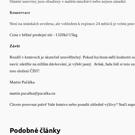
Ostatní suroviny jsou obsaženy v malém množství nebo nejsou zásadní.
Konzervace
Není na stránkách uvedena, ale vzhledem k expirace 24 měsíců je velmi pr
Cena v běžné prodejní síti - 1320kč/15kg
Závěr
Rozdíl v krmivech je skutečně neuvěřitelný. Pokud bychom měli hodnotit od 
navíc ušetříte na nižším dávkování, je výběr jasný.
Avšak, řada lidí si toto 
toto složení ČÍST!
Martin Pučálka
martin.pucalka@pucalka.eu
Chcete porovnat právě Vaše krmivo nebo poradit ohledně výživy? Stačí napsat
Podobné články