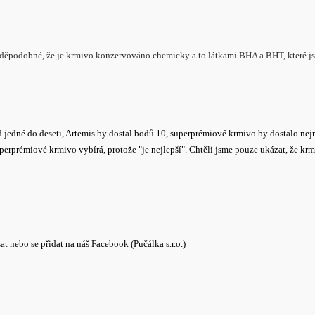
avděpodobné, že je krmivo konzervováno chemicky a to látkami BHA a BHT, které j
jedné do deseti, Artemis by dostal bodů 10, superprémiové krmivo by dostalo nejn
superprémiové krmivo vybírá, protože "je nejlepší". Chtěli jsme pouze ukázat, že kr
 nebo se přidat na náš Facebook (Pučálka s.r.o.)