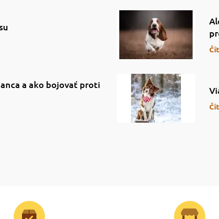
Al
su
pr
Čí
anca a ako bojovať proti
Vi
Čí