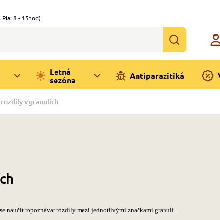
,
Pia: 8 - 15hod)
Letná
Antiparazitiká
sezóna
rozdíly v granulích
ích
 se naučit ropoznávat rozdíly mezi jednotlivými značkami granulí.