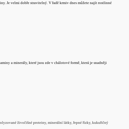
y. Je velmi dobře stravitelný. V řadě krmiv dnes můžete najít rostlinné
miny a minerály, které jsou zde v chálotové formě, která je snadněji
lyzované živočišné proteiny, minerální látky, řepné řízky, kukuřičný