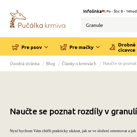
Infolinka
( Po - Štv: 8 - 16hod
Drobné
Pre psov
Pre mačky
cicavce
Naučte se poznat 
Úvodná stránka
Blog
Články o krmivách
Naučte se poznat rozdíly v granul
Nyní bychom Vám chtěli prakticky ukázat, jak se ve složení orientovat a jak