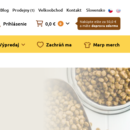
Blog
Prodejny
Velkoobchod
Kontakt
Slovensko
(1)
Nakúpte ešte za 50,0 €
Prihlásenie
0,0 €
0
a máte
dopravu zdarma
Výpredaj
Zachráň ma
Marp merch