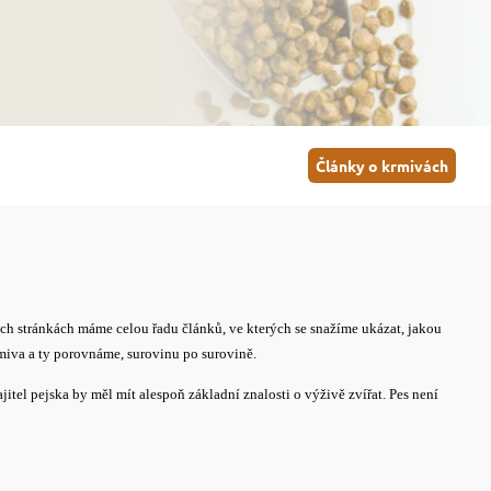
Články o krmivách
šich stránkách máme celou řadu článků, ve kterých se snažíme ukázat, jakou
miva a ty porovnáme, surovinu po surovině.
itel pejska by měl mít alespoň základní znalosti o výživě zvířat. Pes není