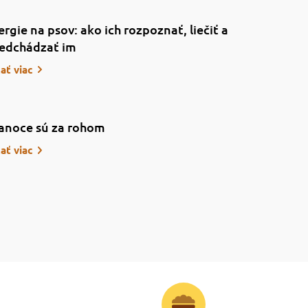
ergie na psov: ako ich rozpoznať, liečiť a
edchádzať im
tať viac
anoce sú za rohom
tať viac