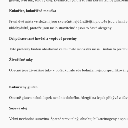
gluten, rybí tuk, sojový olej, kvasnice, hydrolyzovaní korýši (zdroj glukos
Kukuřice, kukuřičná moučka
První dvě místa ve složení jsou skutečně nejdůležitější, protože jsou v kr
uhlohydrátů, protože jsou málo stravitelné a jsou to časté alergeny.
Dehydratované hovězí a vepřové proteiny
Tyto proteiny budou obsahovat velmi malé množství masa. Budou to předevší
Živočišné tuky
Obecně jsou živočišné tuky v pořádku, ale zde bohužel nejsou specifikovány,
Kukuřičný gluten
Obecně gluten neboli lepek není nic dobrého. Alergií na lepek přibývá z d
Sojový olej
Velmi nevhodná surovina. Špatně stravitelný, obsahující karcinogeny a spoušt