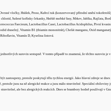
vesné vločky, Hrášek, Proso, Kuřecí tuk (konzervovaný přírodní směsí tokoferolů
chlorid, Sušené kořínky čekanky, Hnědé mořské řasy, Mrkev, Jablka, Rajčata, Borův
Enterococcus Faecieum, Lactobacillus Casei, Lactobacillus Acidophilus, Pivní kvasin
, Jodid draselný, Vitamin B1 (thiamin mononitrát), Chelát manganu, Oxid manganatý
Riboflavin, Vitamín D, Kyselina listová.
jednotlivých surovin sestupně. V tomto případě to znamená, že těchto surovin je v
t zastoupeny, protože poskytují tělu rychlou energii. Jako hlavní zdroje se dnes 
protože jsou na ně alergické reakce a jsou málo stravitelné. Speciální obiloviny 
 stravitelné, ale bez alergických reakcích. Dnes se brambory hodně používají v Grai