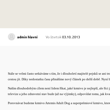
admin hlavní
Vo štvrtok
03.10. 2013
Stále se velmi často setkáváme s tím, že i dlouholetí majitelé pejsků se an
cestou jít. Díky nedostatku času přinášíme nový článek po delší době. Nyní
Naším dlouhodobým cílem není lidem říkat, jaké krmivo je nejlepší, ale říci 
televize a jeho zdravotní stav bude (až na výjimky), odpovídat tomu, jak kva
P
orovnávat budeme krmivo Artemis Adult Dog a superprémiové krmivo, které