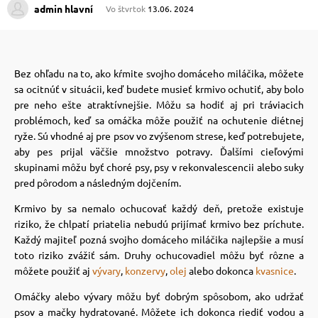
admin hlavní
Vo štvrtok
13.06. 2024
 prostriedky
 prostriedky
Bez ohľadu na to, ako kŕmite svojho domáceho miláčika, môžete
pre mačky
 a vitamíny
sa ocitnúť v situácii, keď budete musieť krmivo ochutiť, aby bolo
pre neho ešte atraktívnejšie. Môžu sa hodiť aj pri tráviacich
problémoch, keď sa omáčka môže použiť na ochutenie diétnej
 pre psov
ky a pelechy
ryže. Sú vhodné aj pre psov vo zvýšenom strese, keď potrebujete,
aby pes prijal väčšie množstvo potravy. Ďalšími cieľovými
skupinami môžu byť choré psy, psy v rekonvalescencii alebo suky
pre psov
re mačky
pred pôrodom a následným dojčením.
Krmivo by sa nemalo ochucovať každý deň, pretože existuje
riziko, že chlpatí priatelia nebudú prijímať krmivo bez príchute.
 pre psov
my
Každý majiteľ pozná svojho domáceho miláčika najlepšie a musí
toto riziko zvážiť sám. Druhy ochucovadiel môžu byť rôzne a
môžete použiť aj
vývary
,
konzervy
,
olej
alebo dokonca
kvasnice
.
e pre psov
e pre mačky
Omáčky alebo vývary môžu byť dobrým spôsobom, ako udržať
psov a mačky hydratované. Môžete ich dokonca riediť vodou a