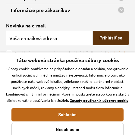
Predajňa a sklad Kbely
Informácie pre zákazníkov
nes máme otvorené 08:00 - 16:00
Doprava
Novinky na e-mail
O spoločnosti
Prihlásiť sa
Veľkoobchod
Obchodné podmienky
Souhlasím se zpracováním osobních údajů dle našich
Podmínek
ochrany osobních údajů
Táto webová stránka používa súbory cookie.
Kontakt
Súbory cookie používame na prispôsobenie obsahu a reklám, poskytovanie
Krmiva Pučálka na sociálnych sieťach
Podmienky ochrany osobných údajov
funkcií sociálnych médií a analýzu návštevnosti. Informácie o tom, ako
Zásady používanie cookies a Google Analytics
používate našu webovú lokalitu, zdieľame s našimi partnermi v oblasti
Instagran
Facebook
sociálnych médií, reklamy a analýzy. Partneri môžu tieto informácie
kombinovať s inými informáciami, ktoré im poskytnete alebo ktoré získajú v
dôsledku vášho používania ich služieb.
Zásady používania súborov cookie
Súhlasím
Krmiva-pucalka.sk © 2026. Webdesign
Litvanyi.sk
.
E-shop vytvorila
Nesúhlasím