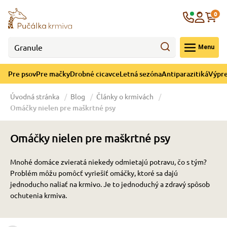
né cicavce
ná sezóna
re mačky
ýpredaj
re psov
Krajina
0
 - CZK
Menu
górii Drobné cicavce
egórii Letná sezóna
ategórii Pre mačky
ategórii Výpredaj
ategórii Pre psov
Pre psov
Pre mačky
Drobné cicavce
Letná sezóna
Antiparazitiká
Výpre
 pre psov
 pre mačky
 a ochladenie
Úvodná stránka
Blog
Články o krmivách
Omáčky nielen pre maškrtné psy
y pre psov
y pre mačky
e hračky
Omáčky nielen pre maškrtné psy
 pre psov
 pre mačky
 prostriedky
te
e
Mnohé domáce zvieratá niekedy odmietajú potravu, čo s tým?
Problém môžu pomôcť vyriešiť omáčky, ktoré sa dajú
 pre psov
 pre mačky
lky
jednoducho naliať na krmivo. Je to jednoduchý a zdravý spôsob
ochutenia krmiva.
pre psov
 a podstielka