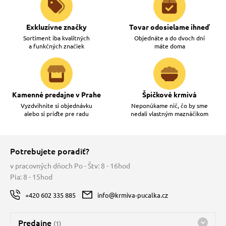
Exkluzívne značky
Tovar odosielame ihneď
Sortiment iba kvalitných
Objednáte a do dvoch dní
a funkčných značiek
máte doma
Kamenné predajne v Prahe
Špičkové krmivá
Vyzdvihnite si objednávku
Neponúkame nič, čo by sme
alebo si príďte pre radu
nedali vlastným maznáčikom
Potrebujete poradiť?
v pracovných dňoch Po - Štv: 8 - 16hod
Pia: 8 - 15hod
+420 602 335 885
info@krmiva-pucalka.cz
Predajne
(1)