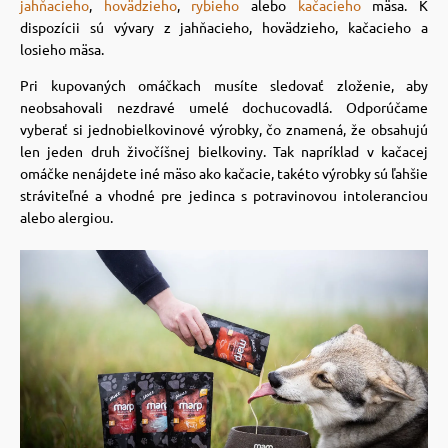
jahňacieho
,
hovädzieho
,
rybieho
alebo
kačacieho
mäsa. K
dispozícii sú vývary z jahňacieho, hovädzieho, kačacieho a
vé poukazy
losieho mäsa.
Pri kupovaných omáčkach musíte sledovať zloženie, aby
neobsahovali nezdravé umelé dochucovadlá. Odporúčame
vyberať si jednobielkovinové výrobky, čo znamená, že obsahujú
len jeden druh živočíšnej bielkoviny. Tak napríklad v kačacej
omáčke nenájdete iné mäso ako kačacie, takéto výrobky sú ľahšie
stráviteľné a vhodné pre jedinca s potravinovou intoleranciou
alebo alergiou.