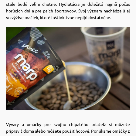
 a ohlávky
pre mačky
stále budú veľmi chutné. Hydratácia je dôležitá najmä počas
horúcich dní a pre psích športovcov. Svoj význam nachádzajú aj
vo výžive mačiek, ktoré inštinktívne nepijú dostatočne.
re psov
 pre mačky
my
ie podložky
výcvik
vé poukazy
osť
nie so psom
Vývary a omáčky pre svojho chlpatého priateľa si môžete
pripraviť doma alebo môžete použiť hotové. Ponúkame omáčky z