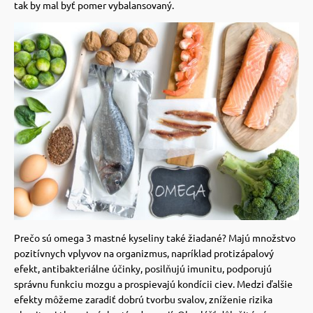
tak by mal byť pomer vybalansovaný.
 a ohlávky
pre mačky
re psov
 pre mačky
my
ie podložky
výcvik
vé poukazy
osť
Prečo sú omega 3 mastné kyseliny také žiadané? Majú množstvo
nie so psom
pozitívnych vplyvov na organizmus, napríklad protizápalový
efekt, antibakteriálne účinky, posilňujú imunitu, podporujú
správnu funkciu mozgu a prospievajú kondícii ciev.
Medzi ďalšie
efekty môžeme zaradiť dobrú tvorbu svalov, zníženie rizika