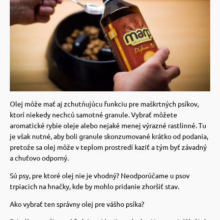
Olej môže mať aj zchutňujúcu funkciu pre maškrtných psíkov,
ktorí niekedy nechcú samotné granule.
Vybrať môžete
aromatické rybie oleje alebo nejaké menej výrazné rastlinné.
Tu
je však nutné, aby boli granule skonzumované krátko od podania,
pretože sa olej môže v teplom prostredí kaziť a tým byť závadný
a chuťovo odporný.
Sú psy, pre ktoré olej nie je vhodný? Neodporúčame u psov
trpiacich na hnačky, kde by mohlo pridanie zhoršiť stav.
Ako vybrať ten správny olej pre vášho psíka?