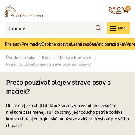
né cicavce
ná sezóna
re mačky
ýpredaj
re psov
Krajina
0
 - CZK
Menu
górii Drobné cicavce
egórii Letná sezóna
ategórii Pre mačky
ategórii Výpredaj
ategórii Pre psov
Pre psov
Pre mačky
Drobné cicavce
Letná sezóna
Antiparazitiká
Výpre
 pre psov
 pre mačky
 a ochladenie
Úvodná stránka
Blog
Články o krmivách
Prečo používať oleje v strave psov a mačiek?
y pre psov
y pre mačky
e hračky
Prečo používať oleje v strave psov a
 pre psov
 pre mačky
 prostriedky
te
e
mačiek?
Nie je olej ako olej! Niektoré sú zdraviu veľmi prospešné a
 pre psov
 pre mačky
lky
niektoré zase menej. Tuk do stravy jednoducho patrí a dodáva
krmivu chuť aj energiu. Aké množstvo a aký druh vybrať pre vášho
chlpáča?
pre psov
 a podstielka