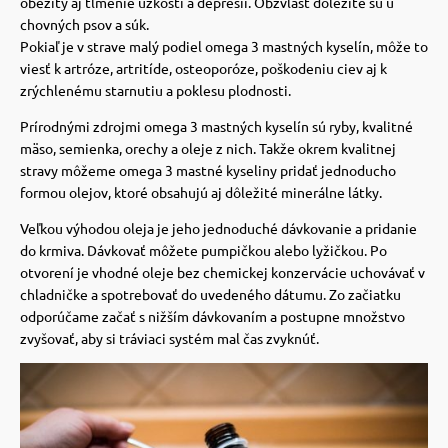
obezity aj tlmenie úzkostí a depresií. Obzvlášť dôležité sú u
chovných psov a súk.
vé poukazy
Pokiaľ je v strave malý podiel omega 3 mastných kyselín, môže to
viesť k artróze, artritíde, osteoporóze, poškodeniu ciev aj k
zrýchlenému starnutiu a poklesu plodnosti.
Prírodnými zdrojmi omega 3 mastných kyselín sú ryby, kvalitné
mäso, semienka, orechy a oleje z nich.
Takže okrem kvalitnej
stravy môžeme omega 3 mastné kyseliny pridať jednoducho
formou olejov, ktoré obsahujú aj dôležité minerálne látky.
Veľkou výhodou oleja je jeho jednoduché dávkovanie a pridanie
do krmiva.
Dávkovať môžete pumpičkou alebo lyžičkou. Po
otvorení je vhodné oleje bez chemickej konzervácie uchovávať v
chladničke a spotrebovať do uvedeného dátumu.
Zo začiatku
odporúčame začať s nižším dávkovaním a postupne množstvo
zvyšovať, aby si tráviaci systém mal čas zvyknúť.