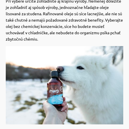
Pri výbere určite zohľadnite aj krajinu výroby.
Nemenej dôležité
je zohľadniť aj spôsob výroby, jednoznačne hľadajte oleje
lisované za studena.
Rafinované oleje sú síce lacnejšie, ale nie sú
také chutné a nemajú požadované zdravotné benefity.
Vyberajte
olej bez chemickej konzervácie, síce ho budete musieť
uchovávať v chladničke, ale nebudete do organizmu psíka pchať
zbytočnú chémiu.