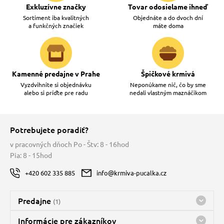
Exkluzívne značky
Tovar odosielame ihneď
Sortiment iba kvalitných
Objednáte a do dvoch dní
a funkčných značiek
máte doma
Kamenné predajne v Prahe
Špičkové krmivá
Vyzdvihnite si objednávku
Neponúkame nič, čo by sme
alebo si príďte pre radu
nedali vlastným maznáčikom
Potrebujete poradiť?
v pracovných dňoch Po - Štv: 8 - 16hod
Pia: 8 - 15hod
+420 602 335 885
info@krmiva-pucalka.cz
Predajne
(1)
Predajňa a sklad Kbely
Informácie pre zákazníkov