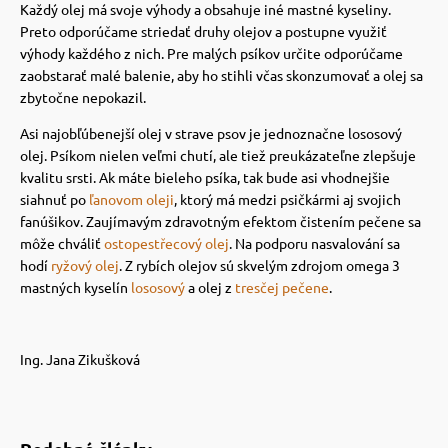
Každý olej má svoje výhody a obsahuje iné mastné kyseliny.
Preto odporúčame striedať druhy olejov a postupne využiť
výhody každého z nich.
Pre malých psíkov určite odporúčame
zaobstarať malé balenie, aby ho stihli včas skonzumovať a olej sa
zbytočne nepokazil.
Asi najobľúbenejší olej v strave psov je jednoznačne lososový
olej.
Psíkom nielen veľmi chutí, ale tiež preukázateľne zlepšuje
kvalitu srsti.
Ak máte bieleho psíka, tak bude asi vhodnejšie
siahnuť po
ľanovom oleji
, ktorý má medzi psičkármi aj svojich
fanúšikov.
Zaujímavým zdravotným efektom čistením pečene sa
môže chváliť
ostopestřecový olej
.
Na podporu nasvalování sa
hodí
ryžový olej
.
Z rybích olejov sú skvelým zdrojom omega 3
mastných kyselín
lososový
a olej z
tresčej pečene
.
Ing. Jana Zikušková