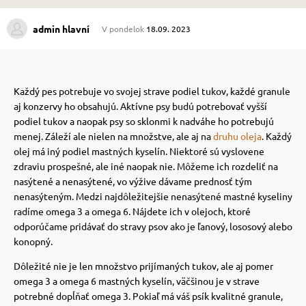
admin hlavní
V pondelok
18.09. 2023
 prostriedky
 prostriedky
pre mačky
 a vitamíny
Každý pes potrebuje vo svojej strave podiel tukov, každé granule
aj konzervy ho obsahujú.
Aktívne psy budú potrebovať vyšší
podiel tukov a naopak psy so sklonmi k nadváhe ho potrebujú
 pre psov
ky a pelechy
menej.
Záleží ale nielen na množstve, ale aj na
druhu oleja
.
Každý
olej má iný podiel mastných kyselín.
Niektoré sú vyslovene
zdraviu prospešné, ale iné naopak nie.
Môžeme ich rozdeliť na
pre psov
re mačky
nasýtené a nenasýtené, vo výžive dávame prednosť tým
nenasýteným.
Medzi najdôležitejšie nenasýtené mastné kyseliny
radíme omega 3 a omega 6.
Nájdete ich v olejoch, ktoré
 pre psov
my
odporúčame pridávať do stravy psov ako je ľanový, lososový alebo
konopný.
Dôležité nie je len množstvo prijímaných tukov, ale aj pomer
e pre psov
e pre mačky
omega 3 a omega 6 mastných kyselín, väčšinou je v strave
potrebné dopĺňať omega 3.
Pokiaľ má váš psík kvalitné granule,