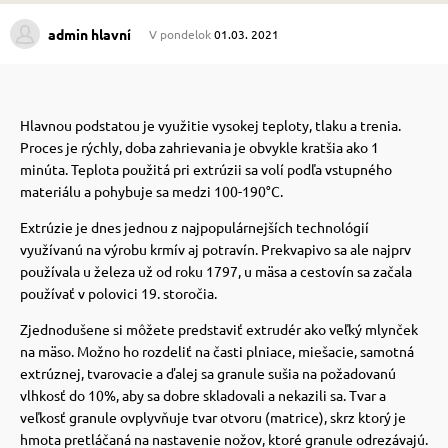
admin hlavní
V pondelok
01.03. 2021
 prostriedky
 prostriedky
pre mačky
 a vitamíny
Hlavnou podstatou je využitie vysokej teploty, tlaku a trenia.
Proces je rýchly, doba zahrievania je obvykle kratšia ako 1
minúta. Teplota použitá pri extrúzii sa volí podľa vstupného
 pre psov
ky a pelechy
materiálu a pohybuje sa medzi 100-190°C.
Extrúzie je dnes jednou z najpopulárnejších technológií
využívanú na výrobu krmív aj potravín. Prekvapivo sa ale najprv
pre psov
re mačky
používala u železa už od roku 1797, u mäsa a cestovín sa začala
používať v polovici 19. storočia.
 pre psov
my
Zjednodušene si môžete predstaviť extrudér ako veľký mlynček
na mäso. Možno ho rozdeliť na časti plniace, miešacie, samotná
extrúznej, tvarovacie a ďalej sa granule sušia na požadovanú
e pre psov
e pre mačky
vlhkosť do 10%, aby sa dobre skladovali a nekazili sa. Tvar a
veľkosť granule ovplyvňuje tvar otvoru (matrice), skrz ktorý je
hmota pretláčaná na nastavenie nožov, ktoré granule odrezávajú.