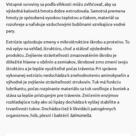
 a ohlávky
pre mačky
Vstupné suroviny sa podľa vlhkosti môžu zvlhčovať, aby sa
výsledná kašovitá hmota dobre extrudovala. Samotná premena
hmoty je spôsobená vysokou teplotou a tlakom, materiál sa
re psov
 pre mačky
rozohreje a nafukuje vzduchovými bublinami vznikajúce vodné
pary.
Extrúzie spôsobuje zmeny v mikroštruktúre škrobu a proteínu. To
my
ie podložky
má vplyv na vzhľad, štruktúru, chuť a stálosť výsledného
produktu. Zvýšenie stráviteľnosti zmazovatěním škrobu je
dôležité hlavne u obilnín a zemiakov, škrobové zrno zmení svoju
výcvik
vé poukazy
štruktúru a je lepšie využiteľné počas trávenia. Pri správne
vykonanej extrúziu nedochádza k znehodnoteniu aminokyselín a
výhodné je zvýšenie stráviteľnosti strukovín. Tuk má funkciu
osť
lubrikantu, počas rozpínanie materiálu sa tuk uvoľňuje z buniek a
stáva sa lepšie prístupným pre trávenie. Zničením enzýmov
rozkladajúce tuky ako sú lipázy dochádza k vyššej stabilite a
nie so psom
trvanlivosti tukov. Dochádza tiež k likvidácii patogénnych
organizmov, húb, plesní i baktérií
Salmonella.