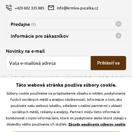
+420 602 335 885
info@krmiva-pucalka.cz
Predajne
(1)
Predajňa a sklad Kbely
Informácie pre zákazníkov
Bohužiaľ, momentálne máme zatvorené
Doprava
Novinky na e-mail
O spoločnosti
Prihlásiť sa
Veľkoobchod
Obchodné podmienky
Souhlasím se zpracováním osobních údajů dle našich
Podmínek
ochrany osobních údajů
Táto webová stránka používa súbory cookie.
Kontakt
Súbory cookie používame na prispôsobenie obsahu a reklám, poskytovanie
Krmiva Pučálka na sociálnych sieťach
Podmienky ochrany osobných údajov
funkcií sociálnych médií a analýzu návštevnosti. Informácie o tom, ako
Zásady používanie cookies a Google Analytics
používate našu webovú lokalitu, zdieľame s našimi partnermi v oblasti
Instagran
Facebook
sociálnych médií, reklamy a analýzy. Partneri môžu tieto informácie
kombinovať s inými informáciami, ktoré im poskytnete alebo ktoré získajú v
dôsledku vášho používania ich služieb.
Zásady používania súborov cookie