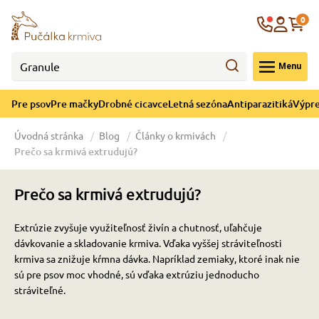
né cicavce
ná sezóna
re mačky
ýpredaj
re psov
Krajina
0
 - CZK
Menu
górii Drobné cicavce
egórii Letná sezóna
ategórii Pre mačky
ategórii Výpredaj
ategórii Pre psov
Pre psov
Pre mačky
Drobné cicavce
Letná sezóna
Antiparazitiká
Výpre
 pre psov
 pre mačky
 a ochladenie
Úvodná stránka
Blog
Články o krmivách
Prečo sa krmivá extrudujú?
y pre psov
y pre mačky
e hračky
Prečo sa krmivá extrudujú?
 pre psov
 pre mačky
 prostriedky
te
e
Extrúzie zvyšuje využiteľnosť živín a chutnosť, uľahčuje
dávkovanie a skladovanie krmiva. Vďaka vyššej stráviteľnosti
 pre psov
 pre mačky
lky
krmiva sa znižuje kŕmna dávka. Napríklad zemiaky, ktoré inak nie
sú pre psov moc vhodné, sú vďaka extrúziu jednoducho
stráviteľné.
pre psov
 a podstielka