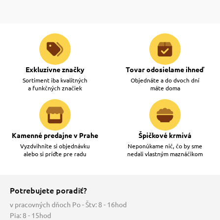
Exkluzívne značky
Tovar odosielame ihneď
Sortiment iba kvalitných
Objednáte a do dvoch dní
a funkčných značiek
máte doma
Kamenné predajne v Prahe
Špičkové krmivá
Vyzdvihnite si objednávku
Neponúkame nič, čo by sme
alebo si príďte pre radu
nedali vlastným maznáčikom
Potrebujete poradiť?
v pracovných dňoch Po - Štv: 8 - 16hod
Pia: 8 - 15hod