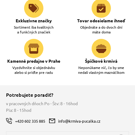
Exkluzívne značky
Tovar odosielame ihneď
Sortiment iba kvalitných
Objednáte a do dvoch dní
a funkčných značiek
máte doma
Kamenné predajne v Prahe
Špičkové krmivá
Vyzdvihnite si objednávku
Neponúkame nič, čo by sme
alebo si príďte pre radu
nedali vlastným maznáčikom
Potrebujete poradiť?
v pracovných dňoch Po - Štv: 8 - 16hod
Pia: 8 - 15hod
+420 602 335 885
info@krmiva-pucalka.cz