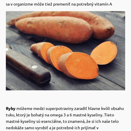
 a ohlávky
pre mačky
sa v organizme môže tiež premeniť na potrebný vitamín A
re psov
 pre mačky
my
ie podložky
výcvik
vé poukazy
osť
nie so psom
Ryby
môžeme medzi superpotraviny zaradiť hlavne kvôli obsahu
tuku, ktorý je bohatý na omega 3 a 6 mastné kyseliny.
Tieto
mastné kyseliny sú esenciálne, to znamená, že si ich naše telo
nedokáže samo vyrobiť a je potrebné ich prijímať v