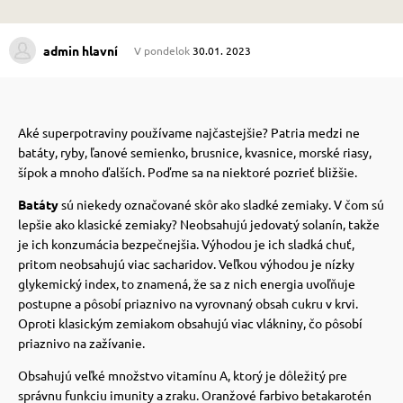
 prostriedky
 prostriedky
admin hlavní
V pondelok
30.01. 2023
pre mačky
 a vitamíny
Aké superpotraviny používame najčastejšie? Patria medzi ne
batáty, ryby, ľanové semienko, brusnice, kvasnice, morské riasy,
 pre psov
ky a pelechy
šípok a mnoho ďalších. Poďme sa na niektoré pozrieť bližšie.
Batáty
sú niekedy označované skôr ako sladké zemiaky. V čom sú
lepšie ako klasické zemiaky?
Neobsahujú jedovatý solanín, takže
pre psov
re mačky
je ich konzumácia bezpečnejšia. Výhodou je ich sladká chuť,
pritom neobsahujú viac sacharidov.
Veľkou výhodou je nízky
glykemický index, to znamená, že sa z nich energia uvoľňuje
 pre psov
my
postupne a pôsobí priaznivo na vyrovnaný obsah cukru v krvi.
Oproti klasickým zemiakom obsahujú viac vlákniny, čo pôsobí
priaznivo na zažívanie.
e pre psov
e pre mačky
Obsahujú veľké množstvo vitamínu A, ktorý je dôležitý pre
správnu funkciu imunity a zraku. Oranžové farbivo betakarotén