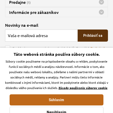
Predajne
(1)
Predajňa a sklad Kbely
Informácie pre zákazníkov
Bohužiaľ, momentálne máme zatvorené
Doprava
Novinky na e-mail
O spoločnosti
Prihlásiť sa
Veľkoobchod
Obchodné podmienky
Souhlasím se zpracováním osobních údajů dle našich
Podmínek
ochrany osobních údajů
Táto webová stránka používa súbory cookie.
Kontakt
Súbory cookie používame na prispôsobenie obsahu a reklám, poskytovanie
Krmiva Pučálka na sociálnych sieťach
Podmienky ochrany osobných údajov
funkcií sociálnych médií a analýzu návštevnosti. Informácie o tom, ako
Zásady používanie cookies a Google Analytics
používate našu webovú lokalitu, zdieľame s našimi partnermi v oblasti
Instagran
Facebook
sociálnych médií, reklamy a analýzy. Partneri môžu tieto informácie
kombinovať s inými informáciami, ktoré im poskytnete alebo ktoré získajú v
dôsledku vášho používania ich služieb.
Zásady používania súborov cookie
Súhlasím
Krmiva-pucalka.sk © 2026. Webdesign
Litvanyi.sk
.
E-shop vytvorila
Nesúhlasím