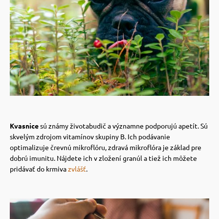
Kvasnice
sú známy životabudič a významne podporujú apetít. Sú
skvelým zdrojom vitamínov skupiny B.
Ich podávanie
optimalizuje črevnú mikroflóru, zdravá mikroflóra je základ pre
dobrú imunitu. Nájdete ich v zložení granúl a tiež ich môžete
pridávať do krmiva
zvlášť
.