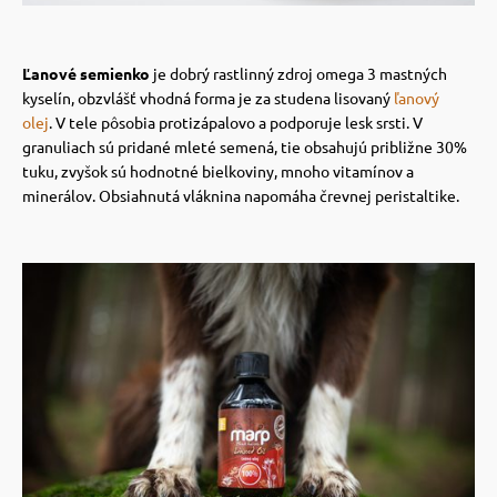
Ľanové semienko
je dobrý rastlinný zdroj omega 3 mastných
kyselín, obzvlášť vhodná forma je za studena lisovaný
ľanový
olej
.
V tele pôsobia protizápalovo a podporuje lesk srsti. V
granuliach sú pridané mleté ​​semená, tie obsahujú približne 30%
tuku, zvyšok sú hodnotné bielkoviny, mnoho vitamínov a
minerálov. Obsiahnutá vláknina napomáha črevnej peristaltike.