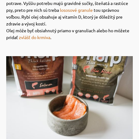
potrave.
Vyššiu potrebu majú gravidné sučky, šteňatá a rastúce
psy, preto pre nich sú treba
lososové granule
tou správnou
vé poukazy
voľbou. Rybí olej obsahuje aj vitamín D, ktorý je dôležitý pre
zdravie a vývoj kostí.
Olej môže byť obsiahnutý priamo v granuliach alebo ho môžete
pridať
zvlášť do krmiva
.