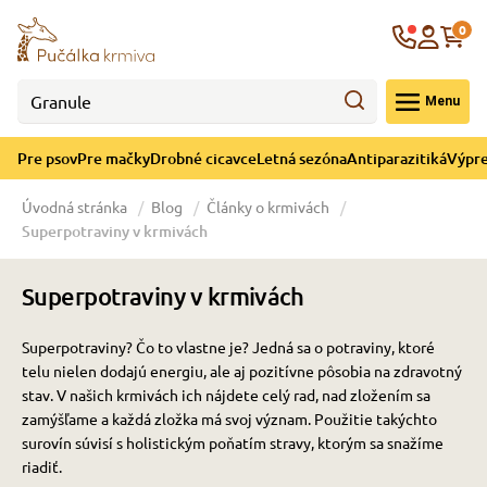
né cicavce
ná sezóna
re mačky
ýpredaj
re psov
Krajina
0
 - CZK
Menu
górii Drobné cicavce
egórii Letná sezóna
ategórii Pre mačky
ategórii Výpredaj
ategórii Pre psov
Pre psov
Pre mačky
Drobné cicavce
Letná sezóna
Antiparazitiká
Výpre
 pre psov
 pre mačky
 a ochladenie
Úvodná stránka
Blog
Články o krmivách
Superpotraviny v krmivách
y pre psov
y pre mačky
e hračky
Superpotraviny v krmivách
 pre psov
 pre mačky
 prostriedky
te
e
Superpotraviny? Čo to vlastne je? Jedná sa o potraviny, ktoré
telu nielen dodajú energiu, ale aj pozitívne pôsobia na zdravotný
 pre psov
 pre mačky
lky
stav. V našich krmivách ich nájdete celý rad, nad zložením sa
zamýšľame a každá zložka má svoj význam. Použitie takýchto
surovín súvisí s holistickým poňatím stravy, ktorým sa snažíme
riadiť.
pre psov
 a podstielka