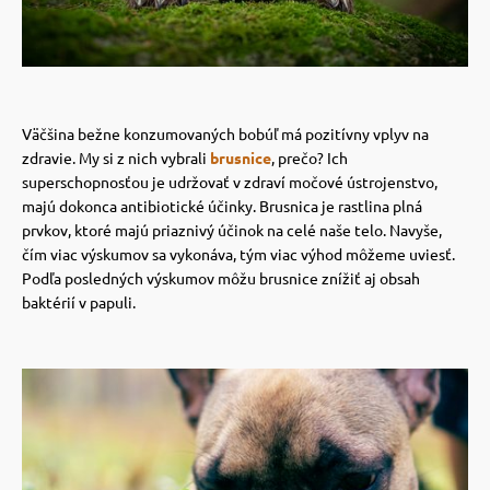
Väčšina bežne konzumovaných bobúľ má pozitívny vplyv na
zdravie. My si z nich vybrali
brusnice
, prečo?
Ich
superschopnosťou je udržovať v zdraví močové ústrojenstvo,
majú dokonca antibiotické účinky. Brusnica je rastlina plná
prvkov, ktoré majú priaznivý účinok na celé naše telo.
Navyše,
čím viac výskumov sa vykonáva, tým viac výhod môžeme uviesť.
Podľa posledných výskumov môžu brusnice znížiť aj obsah
baktérií v papuli.