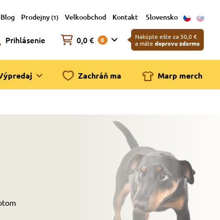
Blog
Prodejny
Velkoobchod
Kontakt
Slovensko
(1)
Nakúpte ešte za 50,0 €
Prihlásenie
0,0 €
0
a máte
dopravu zdarma
Výpredaj
Zachráň ma
Marp merch
Potom