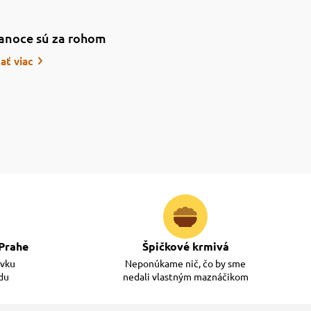
anoce sú za rohom
tať viac
Prahe
Špičkové krmivá
ávku
Neponúkame nič, čo by sme
adu
nedali vlastným maznáčikom