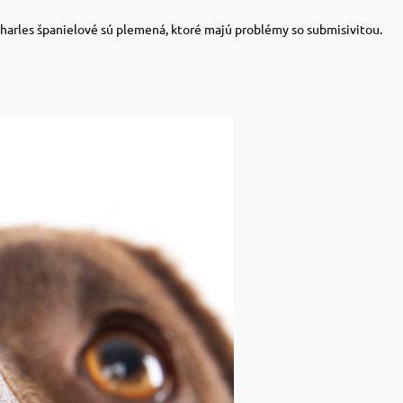
g Charles španielové sú plemená, ktoré majú problémy so submisivitou.