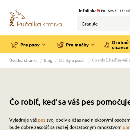
Infolinka
( Po - Štv: 8 - 16hod
Drobné
Pre psov
Pre mačky
cicavce
Čo robiť, keď sa váš
Úvodná stránka
Blog
Články o psoch
Čo robiť, keď sa váš pes pomočuj
Vyjadruje váš
pes
svoj obdiv a úžas nad niektorými osobami
bude dobré zásobiť sa radšej dostatočným množstvom
upr