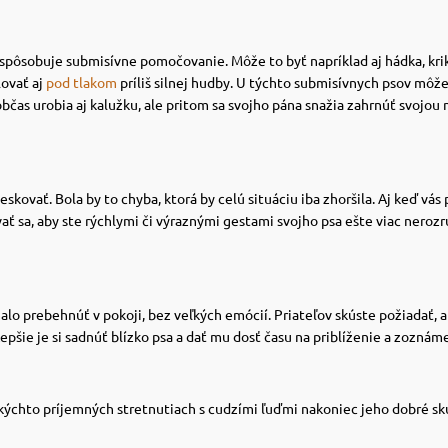
 spôsobuje submisívne pomočovanie. Môže to byť napríklad aj hádka, krik,
lovať aj
pod tlakom
príliš silnej hudby.
U týchto submisívnych psov môžem
 občas urobia aj kalužku, ale pritom sa svojho pána snažia zahrnúť svojo
kovať. Bola by to chyba, ktorá by celú situáciu iba zhoršila.
Aj keď vás 
ť sa, aby ste rýchlymi či výraznými gestami svojho psa ešte viac nerozr
alo prebehnúť v pokoji, bez veľkých emócií.
Priateľov skúste požiadať, 
epšie je si sadnúť blízko psa a dať mu dosť času na priblíženie a zozná
takýchto príjemných stretnutiach s cudzími ľuďmi nakoniec jeho dobré sk