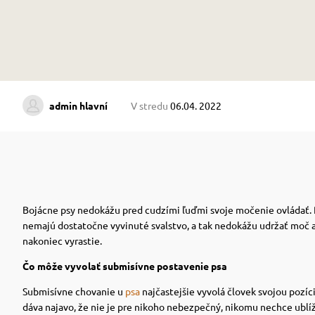
admin hlavní
V stredu
06.04. 2022
Bojácne psy nedokážu pred cudzími ľuďmi svoje močenie ovládať.
nemajú dostatočne vyvinuté svalstvo, a tak nedokážu udržať moč a
nakoniec vyrastie.
Čo môže vyvolať submisívne postavenie psa
Submisívne chovanie u
psa
najčastejšie vyvolá človek svojou pozíc
dáva najavo, že nie je pre nikoho nebezpečný, nikomu nechce ublí