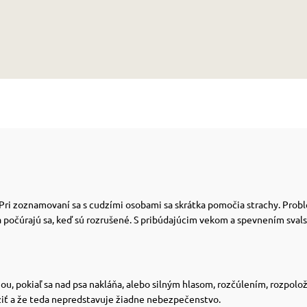
Pri zoznamovaní sa s cudzími osobami sa skrátka pomočia strachy. Prob
 počúrajú sa, keď sú rozrušené. S pribúdajúcim vekom a spevnením svals
iou, pokiaľ sa nad psa nakláňa, alebo silným hlasom, rozčúlením, rozpo
žiť a že teda nepredstavuje žiadne nebezpečenstvo.