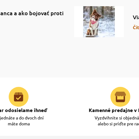
anca a ako bojovať proti
Vi
Čí
ar odosielame ihneď
Kamenné predajne v 
ednáte a do dvoch dní
Vyzdvihnite si objedn
máte doma
alebo si príďte pre r