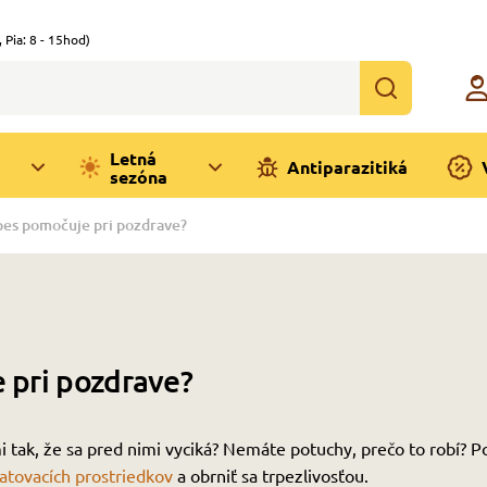
,
Pia: 8 - 15hod)
Letná
Antiparazitiká
sezóna
 pes pomočuje pri pozdrave?
e pri pozdrave?
 tak, že sa pred nimi vyciká? Nemáte potuchy, prečo to robí? 
atovacích prostriedkov
a obrniť sa trpezlivosťou.