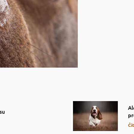
Al
su
pr
Čí