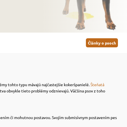
Články o psoch
lémy tohto typu mávajú najčastejšie kokeršpanielé.
Šteňatá
tva obvykle tieto problémy odznievajú. Väčšina psov z toho
ložením či mohutnou postavou.
Svojím submisívnym postavením pes