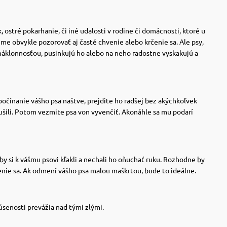
 ostré pokarhanie, či iné udalosti v rodine či domácnosti, ktoré u
e obvykle pozorovať aj časté chvenie alebo krčenie sa.
Ale psy,
u náklonnosťou, pusinkujú ho alebo na neho radostne vyskakujú a
počínanie vášho psa naštve, prejdite ho radšej bez akýchkoľvek
ušili. Potom vezmite psa von vyvenčiť. Akonáhle sa mu podarí
aby si k vášmu psovi kľakli a nechali ho oňuchať ruku. Rozhodne by
menie sa. Ak odmení vášho psa malou maškrtou, bude to ideálne.
úsenosti prevážia nad tými zlými.