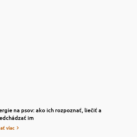
ergie na psov: ako ich rozpoznať, liečiť a
edchádzať im
tať viac