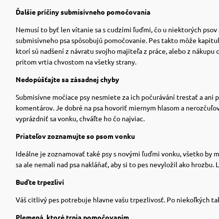
Ďalšie príčiny submisívneho pomočovania
Nemusí to byť len vítanie sa s cudzími ľuďmi, čo u niektorých psov
submisívneho psa spôsobujú pomočovanie.
Pes takto môže kapitu
ktorí sú nadšení z návratu svojho majiteľa z práce, alebo z nákupu
pritom vrtia chvostom na všetky strany.
Nedopúšťajte sa zásadnej chyby
Submisívne močiace psy nesmiete za ich počurávání trestať a ani pes
komentárov.
Je dobré na psa hovoriť miernym hlasom a nerozčuľova
vyprázdniť sa vonku, chváľte ho čo najviac.
Priateľov zoznamujte so psom vonku
Ideálne je zoznamovať také psy s novými ľuďmi vonku, všetko by m
sa ale nemali nad psa nakláňať, aby si to pes nevyložil ako hrozbu.
L
Buďte trpezliví
Váš citlivý pes potrebuje hlavne vašu trpezlivosť. Po niekoľkých 
Plemená, ktoré trpia pomočovaním