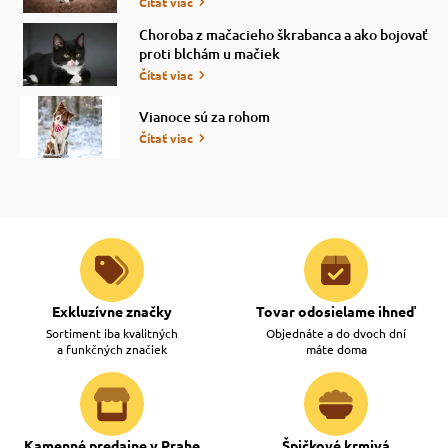
Čítať viac
Choroba z mačacieho škrabanca a ako bojovať
proti blchám u mačiek
Čítať viac
Vianoce sú za rohom
Čítať viac
Exkluzívne značky
Tovar odosielame ihneď
Sortiment iba kvalitných
Objednáte a do dvoch dní
a funkčných značiek
máte doma
Kamenné predajne v Prahe
Špičkové krmivá