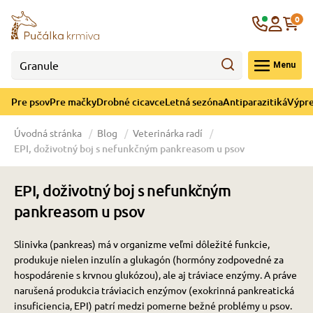
né cicavce
ná sezóna
re mačky
ýpredaj
re psov
Krajina
0
 - CZK
Menu
górii Drobné cicavce
egórii Letná sezóna
ategórii Pre mačky
ategórii Výpredaj
ategórii Pre psov
Pre psov
Pre mačky
Drobné cicavce
Letná sezóna
Antiparazitiká
Výpre
 pre psov
 pre mačky
 a ochladenie
Úvodná stránka
Blog
Veterinárka radí
EPI, doživotný boj s nefunkčným pankreasom u psov
y pre psov
y pre mačky
e hračky
EPI, doživotný boj s nefunkčným
 pre psov
 pre mačky
 prostriedky
te
e
pankreasom u psov
Slinivka (pankreas) má v organizme veľmi dôležité funkcie,
 pre psov
 pre mačky
lky
produkuje nielen inzulín a glukagón (hormóny zodpovedné za
hospodárenie s krvnou glukózou), ale aj tráviace enzýmy.
A práve
narušená produkcia tráviacich enzýmov (exokrinná pankreatická
pre psov
 a podstielka
insuficiencia, EPI) patrí medzi pomerne bežné problémy u psov.