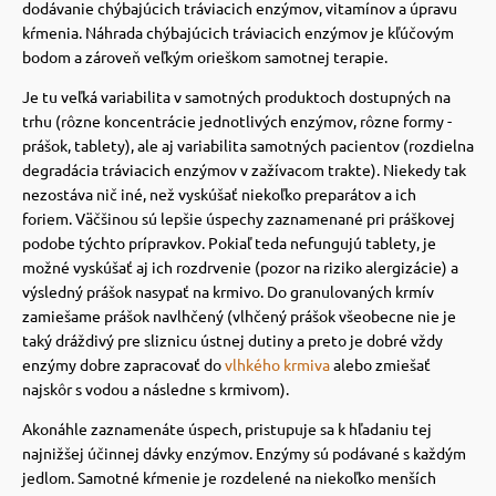
dodávanie chýbajúcich tráviacich enzýmov, vitamínov a úpravu
 a ohlávky
pre mačky
kŕmenia.
Náhrada chýbajúcich tráviacich enzýmov je kľúčovým
bodom a zároveň veľkým orieškom samotnej terapie.
re psov
 pre mačky
Je tu veľká variabilita v samotných produktoch dostupných na
trhu (rôzne koncentrácie jednotlivých enzýmov, rôzne formy -
prášok, tablety), ale aj variabilita samotných pacientov (rozdielna
my
ie podložky
degradácia tráviacich enzýmov v zažívacom trakte).
Niekedy tak
nezostáva nič iné, než vyskúšať niekoľko preparátov a ich
foriem.
Väčšinou sú lepšie úspechy zaznamenané pri práškovej
výcvik
vé poukazy
podobe týchto prípravkov. Pokiaľ teda nefungujú tablety, je
možné vyskúšať aj ich rozdrvenie (pozor na riziko alergizácie) a
výsledný prášok nasypať na krmivo.
Do granulovaných krmív
osť
zamiešame prášok navlhčený (vlhčený prášok všeobecne nie je
taký dráždivý pre sliznicu ústnej dutiny a preto je dobré vždy
enzýmy dobre zapracovať do
vlhkého krmiva
alebo zmiešať
nie so psom
najskôr s vodou a následne s krmivom).
Akonáhle zaznamenáte úspech, pristupuje sa k hľadaniu tej
najnižšej účinnej dávky enzýmov. E
nzýmy sú podávané s každým
jedlom.
Samotné kŕmenie je rozdelené na niekoľko menších