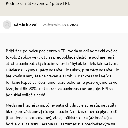
Poďme sa krátko venovať práve EPI.
 prostriedky
 prostriedky
admin hlavní
Vo štvrtok
05.01. 2023
pre mačky
 a vitamíny
Približne polovicu pacientov s EPI tvoria mladí nemeckí ovčiaci
 pre psov
ky a pelechy
(okolo 2 rokov veku), tu sa predpokladá dedične podmienená
atrofia pankreatických acínov, teda úbytok buniek, kde sa tvoria
tráviace enzýmy (lipázy na trávenie tukov, proteázy na trávenie
pre psov
re mačky
bielkovín
a amyláza na trávenie škrobu).
Pankreas má veľkú
funkčnú kapacitu, čo znamená, že ochorenie pozorujeme až vo
fáze, keď 85-90% tohto tkaniva pankreasu nefunguje. EPI sa
 pre psov
my
bohužiaľ vyliečiť nedá.
Medzi jej hlavné symptómy patrí chudnutie zvieraťa, neustály
hlad (sprevádzané aj rôznymi pachuťami), nadmerná plynatosť
e pre psov
e pre mačky
(flatulencia, borborygmy), ale aj mäkká stolica (až hnačka) a
horšia kvalita srsti.
Terapia EPI sa zameriava predovšetkým na