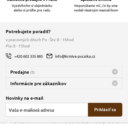
Vyzdvihnite si objednávku
Neponúkame nič, čo by sme
alebo si príďte pre radu
nedali vlastným maznáčikom
Potrebujete poradiť?
v pracovných dňoch Po - Štv: 8 - 16hod
Pia: 8 - 15hod
+420 602 335 885
info@krmiva-pucalka.cz
Predajne
(1)
Predajňa a sklad Kbely
Informácie pre zákazníkov
nes máme otvorené 08:00 - 15:00
Doprava
Novinky na e-mail
O spoločnosti
Prihlásiť sa
Veľkoobchod
Obchodné podmienky
Souhlasím se zpracováním osobních údajů dle našich
Podmínek