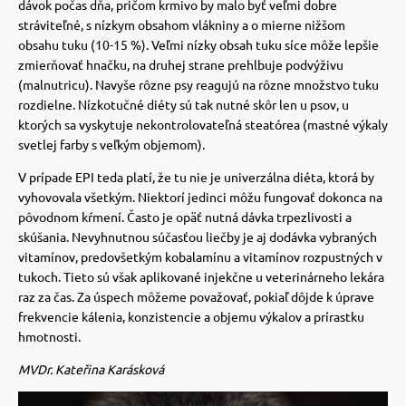
dávok počas dňa, pričom krmivo by malo byť veľmi dobre
stráviteľné, s nízkym obsahom vlákniny a o mierne nižšom
vé poukazy
obsahu tuku (10-15 %).
Veľmi nízky obsah tuku síce môže lepšie
zmierňovať hnačku, na druhej strane prehlbuje podvýživu
(malnutricu).
Navyše rôzne psy reagujú na rôzne množstvo tuku
rozdielne. Nízkotučné diéty sú tak nutné skôr len u psov, u
ktorých sa vyskytuje nekontrolovateľná steatórea (mastné výkaly
svetlej farby s veľkým objemom).
V prípade EPI teda platí, že tu nie je univerzálna diéta, ktorá by
vyhovovala všetkým.
Niektorí jedinci môžu fungovať dokonca na
pôvodnom kŕmení.
Často je opäť nutná dávka trpezlivosti a
skúšania. Nevyhnutnou súčasťou liečby je aj dodávka vybraných
vitamínov, predovšetkým kobalamínu a vitamínov rozpustných v
tukoch.
Tieto sú však aplikované injekčne u veterinárneho lekára
raz za čas. Za úspech môžeme považovať, pokiaľ dôjde k úprave
frekvencie kálenia, konzistencie a objemu výkalov a prírastku
hmotnosti.
MVDr. Kateřina Karásková