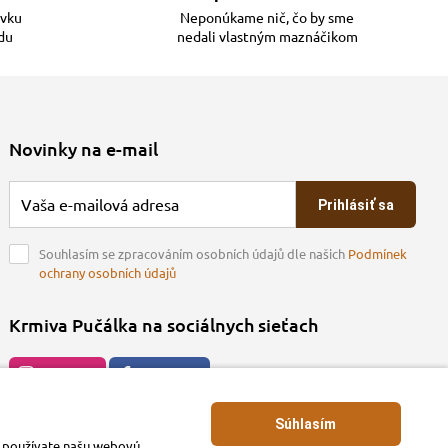
ávku
Neponúkame nič, čo by sme
adu
nedali vlastným maznáčikom
Novinky na e-mail
Prihlásiť sa
Souhlasím se zpracováním osobních údajů dle našich
Podmínek
ochrany osobních údajů
Krmiva Pučálka na sociálnych sieťach
Instagran
Facebook
Súhlasím
ko používate našu webovú