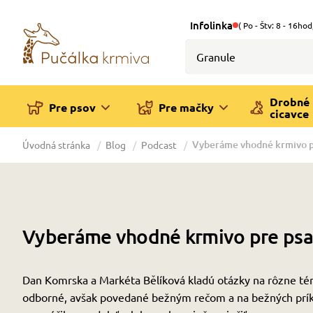
Infolinka
( Po - Štv: 8 - 16hod
Drobné
Pre psov
Pre mačky
cicavce
Vyberáme vhodné krmivo p
Úvodná stránka
Blog
Podcast
Vyberáme vhodné krmivo pre psa
Dan Komrska a Markéta Bělíková kladú otázky na rôzne tém
odborné, avšak povedané bežným rečom a na bežných príkl