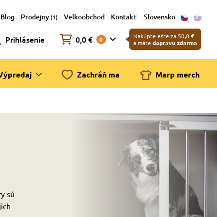
Blog
Prodejny
Velkoobchod
Kontakt
Slovensko
(1)
Nakúpte ešte za 50,0 €
Prihlásenie
0,0 €
0
a máte
dopravu zdarma
Výpredaj
Zachráň ma
Marp merch
ry sú
ich