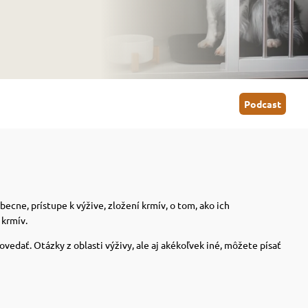
Podcast
cne, prístupe k výžive, zložení krmív, o tom, ako ich
 krmív.
dať. Otázky z oblasti výživy, ale aj akékoľvek iné, môžete písať