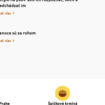
edchádzať im
tať viac
anoce sú za rohom
tať viac
Prahe
Špičkové krmivá