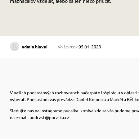
maznáčikov vzdelať, alebo sa len niečo priučiť.
admin hlavní
Vo štvrtok
05.01. 2023
V našich podcastových rozhovoroch načerpáte inšpiráciu v oblasti 
vyberať.
Podcastom vás prevádza Daniel Komrska a Markéta Bělíková
Sledujte nás na Instagrame pucalka_krmiva kde sa vás budeme pravi
na e-mail: podcast@pucalka.cz