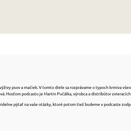
výživy psov a mačiek. V tomto diele sa rozprávame o typoch krmiva všeobe
. Hosťom podcastu je Martin Pučálka, výrobca a distribútor zvieracích
delne pýtať na vaše otázky, ktoré potom tiež budeme v podcaste zodpove