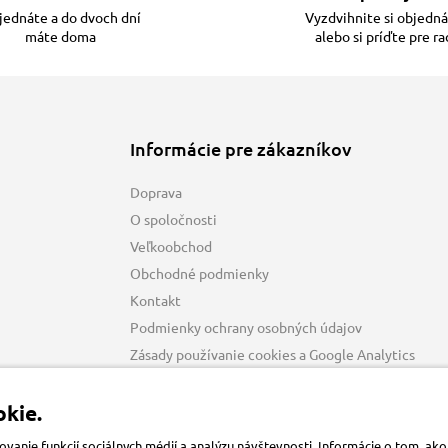
ednáte a do dvoch dní
Vyzdvihnite si objedn
máte doma
alebo si príďte pre r
Informácie pre zákazníkov
Doprava
O spoločnosti
Veľkoobchod
Obchodné podmienky
Kontakt
Podmienky ochrany osobných údajov
Zásady používanie cookies a Google Analytics
kie.
anie funkcií sociálnych médií a analýzu návštevnosti. Informácie o tom, a