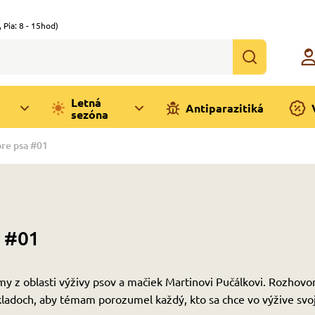
,
Pia: 8 - 15hod)
Letná
Antiparazitiká
sezóna
re psa #01
 #01
y z oblasti výživy psov a mačiek Martinovi Pučálkovi. Rozhovo
adoch, aby témam porozumel každý, kto sa chce vo výžive svoj