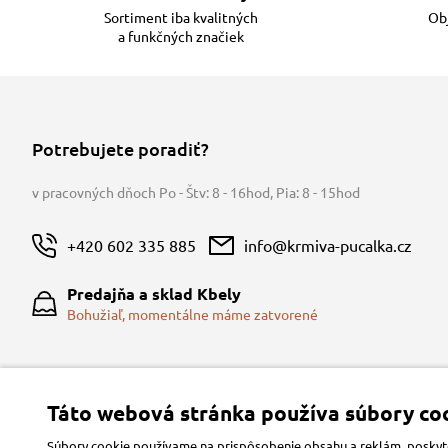
Sortiment iba kvalitných
Obj
a funkčných značiek
Potrebujete poradiť?
v pracovných dňoch Po - Štv: 8 - 16hod
,
Pia: 8 - 15hod
+420 602 335 885
info@krmiva-pucalka.cz
Predajňa a sklad Kbely
Bohužiaľ, momentálne máme zatvorené
Táto webová stránka používa súbory coo
Súbory cookie používame na prispôsobenie obsahu a reklám, poskytov