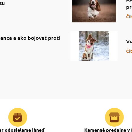
su
pr
Čí
anca a ako bojovať proti
Vi
Čí
ar odosielame ihneď
Kamenné predajne v 