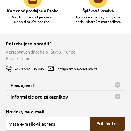
Kamenné predajne v Prahe
Špičkové krmivá
Vyzdvihnite si objednávku
Neponúkame nič, čo by sme
alebo si príďte pre radu
nedali vlastným maznáčikom
Potrebujete poradiť?
v pracovných dňoch Po - Štv: 8 - 16hod
Pia: 8 - 15hod
+420 602 335 885
info@krmiva-pucalka.cz
Predajne
(1)
Predajňa a sklad Kbely
Informácie pre zákazníkov
Bohužiaľ, momentálne máme zatvorené
Doprava
Novinky na e-mail
O spoločnosti
Prihlásiť sa
Veľkoobchod