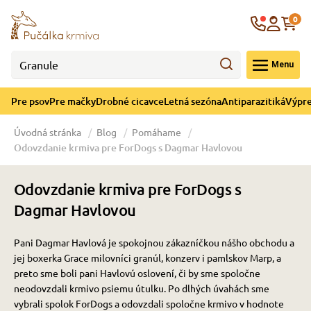
né cicavce
ná sezóna
re mačky
ýpredaj
re psov
Krajina
0
 - CZK
Menu
górii Drobné cicavce
egórii Letná sezóna
ategórii Pre mačky
ategórii Výpredaj
ategórii Pre psov
Pre psov
Pre mačky
Drobné cicavce
Letná sezóna
Antiparazitiká
Výpre
 pre psov
 pre mačky
 a ochladenie
Úvodná stránka
Blog
Pomáhame
Odovzdanie krmiva pre ForDogs s Dagmar Havlovou
y pre psov
y pre mačky
e hračky
Odovzdanie krmiva pre ForDogs s
 pre psov
 pre mačky
 prostriedky
te
e
Dagmar Havlovou
Pani Dagmar Havlová je spokojnou zákazníčkou nášho obchodu a
 pre psov
 pre mačky
lky
jej boxerka Grace milovníci granúl, konzerv i pamlskov Marp, a
preto sme boli pani Havlovú oslovení, či by sme spoločne
neodovzdali krmivo psiemu útulku.
Po dlhých úvahách sme
pre psov
 a podstielka
vybrali spolok ForDogs a odovzdali spoločne krmivo v hodnote