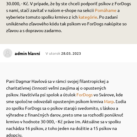
30.000, - Kč.
V prípade, že by ste chceli podporiť psíkov z ForDogs
s nami, stačí zavítať v našom e-shope na sekcii
Pomáhame
a
 prostriedky
 prostriedky
vyberiete tomuto spolku krmivo z ich
kategórie
.
Po zadaní
unikátneho zľavového kódu tak psíkom vo ForDogs nakúpite so
zľavou a s dopravou zadarmo.
pre mačky
 a vitamíny
admin hlavní
V utorok
28.03. 2023
 pre psov
ky a pelechy
pre psov
re mačky
Pani Dagmar Havlová sa v rámci svojej filantropickej a
charitatívnej činnosti veľmi zaujíma aj o opustených
psíkov.
Navštívila psí spolok a útulok
ForDogs
vo Svárove, kde
 pre psov
my
sme spoločne odovzdali opusteným psíkom krmiva
Marp
.
Ľudia
zo spolku ForDogs sa o psíkov starajú svedomito, s láskou a
výhradne z finančných darov, preto sme sa rozhodli ponúknuť
e pre psov
e pre mačky
krmivo v hodnote 30 000, - Kč práve im.
Aktuálne sa v spolku
nachádza 16 psíkov, z toho jeden na dožitie a 15 psíkov na
adopciu.