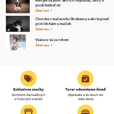
Alergie na psov: ako ich rozpoznať, liečiť a
predchádzať im
Čítať viac
Choroba z mačacieho škrabanca a ako bojovať
proti blchám u mačiek
Čítať viac
Vianoce sú za rohom
Čítať viac
Exkluzívne značky
Tovar odosielame ihneď
Sortiment iba kvalitných
Objednáte a do dvoch dní
a funkčných značiek
máte doma