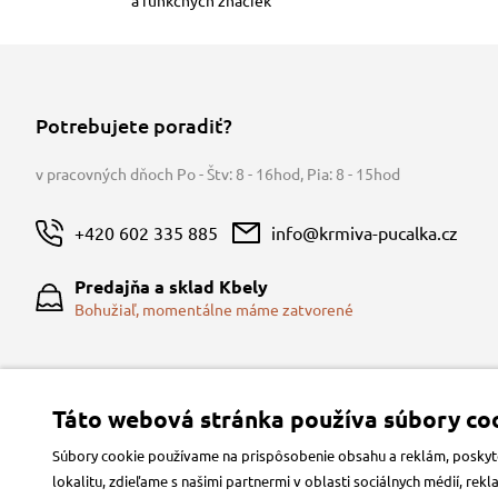
Potrebujete poradiť?
v pracovných dňoch Po - Štv: 8 - 16hod
,
Pia: 8 - 15hod
+420 602 335 885
info@krmiva-pucalka.cz
Predajňa a sklad Kbely
Bohužiaľ, momentálne máme zatvorené
Táto webová stránka používa súbory coo
Súbory cookie používame na prispôsobenie obsahu a reklám, poskytov
lokalitu, zdieľame s našimi partnermi v oblasti sociálnych médií, re