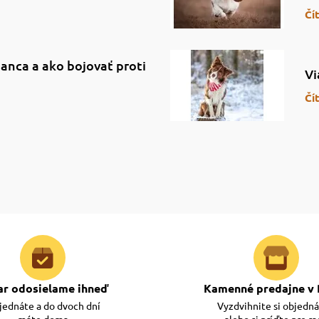
Čí
anca a ako bojovať proti
Vi
Čí
ar odosielame ihneď
Kamenné predajne v 
ednáte a do dvoch dní
Vyzdvihnite si objedn
máte doma
alebo si príďte pre r