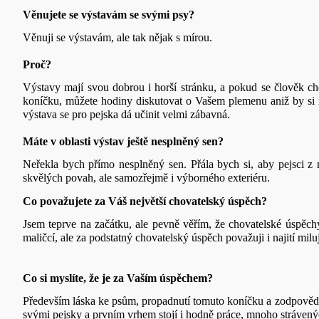
Věnujete se výstavám se svými psy?
Věnuji se výstavám, ale tak nějak s mírou.
Proč?
Výstavy mají svou dobrou i horší stránku, a pokud se člověk ch
koníčku, můžete hodiny diskutovat o Vašem plemenu aniž by si něk
výstava se pro pejska dá učinit velmi zábavná.
Máte v oblasti výstav ještě nesplněný sen?
Neřekla bych přímo nesplněný sen. Přála bych si, aby pejsci z
skvělých povah, ale samozřejmě i výborného exteriéru.
Co považujete za Váš největší chovatelský úspěch?
Jsem teprve na začátku, ale pevně věřím, že chovatelské úspěch
maličcí, ale za podstatný chovatelský úspěch považuji i najití miluj
Co si myslíte, že je za Vaším úspěchem?
Především láska ke psům, propadnutí tomuto koníčku a zodpovědno
svými pejsky a prvním vrhem stojí i hodně práce, mnoho strávenýc