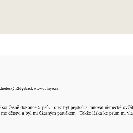
: Rhodéský Ridgeback www.doinyo.cz
současně dokonce 5 psů, i otec byl pejskař a miloval německé ovč
elé mé dětství a byl mi úžasným parťákem.
Takže láska ke psům mi vlas