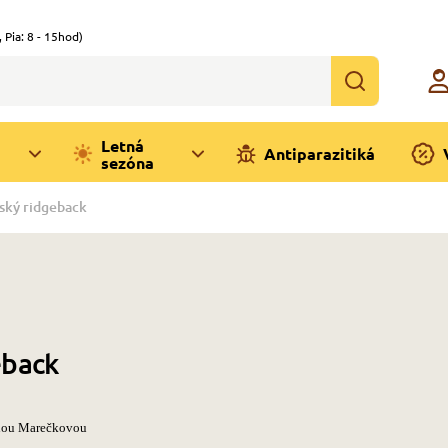
,
Pia: 8 - 15hod)
Letná
Antiparazitiká
sezóna
ský ridgeback
eback
anou Marečkovou