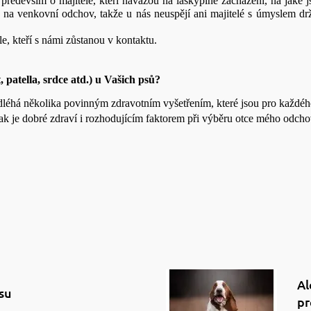
ředevším o majitele, kteří navážou na láskyplné zacházení, na jaké j
 venkovní odchov, takže u nás neuspějí ani majitelé s úmyslem držet 
e, kteří s námi zůstanou v kontaktu.
 patella, srdce atd.) u Vašich psů?
léhá několika povinným zdravotním vyšetřením, které jsou pro každéh
 tak je dobré zdraví i rozhodujícím faktorem při výběru otce mého odc
Al
su
pr