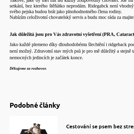
Takové, jaké by měl mít asi každý zodpovědný chovatel. Jde mi p
setkání, bez kterého štěňátko neprodám. Ridegabck není vhodný na
svého pejska budou brát jako plnohodnotného člena rodiny.
Nabízím celoživotní chovatelský servis a budu moc ráda za majitel
Jak důležitá jsou pro Vás zdravotní vyšetření (PRA, Cataract,
Jako každé plemeno díky dlouhodobému šlechtění i ridgeback pod
není možný. Zdravotní stav mých psů je pro mě důležitý a stejně
nemocných jedincích je začátek konce.
Děkujeme za rozhovor.
Podobné články
Cestování se psem bez stre