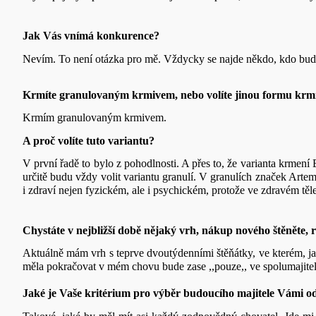
Jak Vás vnímá konkurence?
Nevím. To není otázka pro mě. Vždycky se najde někdo, kdo bude p
Krmíte granulovaným krmivem, nebo volíte jinou formu krm
Krmím granulovaným krmivem.
A proč volíte tuto variantu?
V první řadě to bylo z pohodlnosti. A přes to, že varianta krmení
určitě budu vždy volit variantu granulí. V granulích značek Artem
i zdraví nejen fyzickém, ale i psychickém, protože ve zdravém těl
Chystáte v nejbližší době nějaký vrh, nákup nového štěněte, 
Aktuálně mám vrh s teprve dvoutýdenními štěňátky, ve kterém, j
měla pokračovat v mém chovu bude zase ,,pouze,, ve spolumajitels
Jaké je Vaše kritérium pro výběr budoucího majitele Vámi o