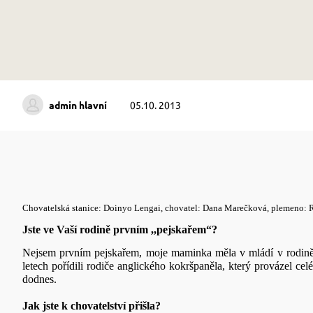
admin hlavní
05.10. 2013
Chovatelská stanice: Doinyo Lengai, chovatel: Dana Marečková, plemeno
Jste ve Vaší rodině prvním ,,pejskařem“?
Nejsem prvním pejskařem, moje maminka měla v mládí v rodině 
letech pořídili rodiče anglického kokršpaněla, který provázel c
dodnes.
Jak jste k chovatelství přišla?