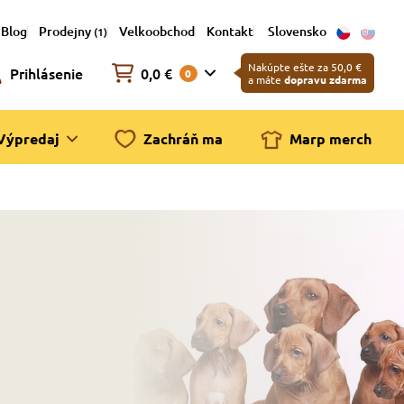
Blog
Prodejny
Velkoobchod
Kontakt
Slovensko
(1)
Nakúpte ešte za 50,0 €
Prihlásenie
0,0 €
0
a máte
dopravu zdarma
Výpredaj
Zachráň ma
Marp merch