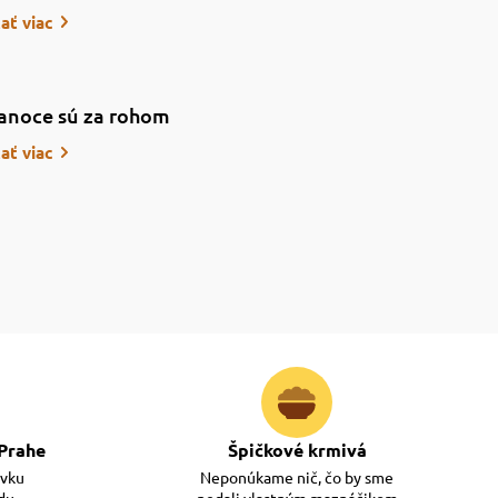
tať viac
anoce sú za rohom
tať viac
Prahe
Špičkové krmivá
ávku
Neponúkame nič, čo by sme
adu
nedali vlastným maznáčikom