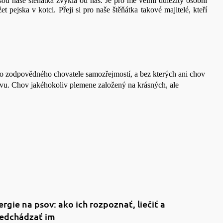
sou naše štěňátka zvyklá od nás. Je pro mě velmi důležitý osobní
pejska v kotci. Přeji si pro naše štěňátka takové majitelé, kteří
o zodpovědného chovatele samozřejmostí, a bez kterých ani chov
hovu. Chov jakéhokoliv plemene založený na krásných, ale
ergie na psov: ako ich rozpoznať, liečiť a
edchádzať im