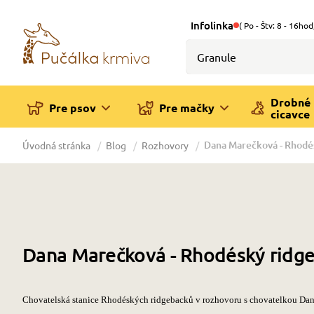
Infolinka
( Po - Štv: 8 - 16hod
Drobné
Pre psov
Pre mačky
cicavce
Dana Marečková - Rhodé
Úvodná stránka
Blog
Rozhovory
Dana Marečková - Rhodéský ridg
Chovatelská stanice Rhodéských ridgebacků v rozhovoru s chovatelkou D