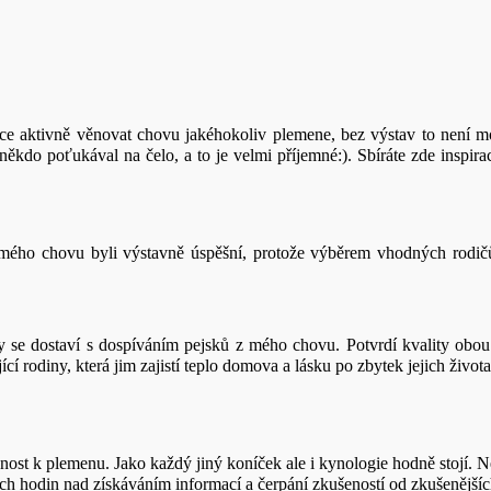
ce aktivně věnovat chovu jakéhokoliv plemene, bez výstav to není mož
do poťukával na čelo, a to je velmi příjemné:). Sbíráte zde inspiraci 
 mého chovu byli výstavně úspěšní, protože výběrem vhodných rodičů
y se dostaví s dospíváním pejsků z mého chovu. Potvrdí kvality obou 
ící rodiny, která jim zajistí teplo domova a lásku po zbytek jejich života
st k plemenu. Jako každý jiný koníček ale i kynologie hodně stojí. Ne
h hodin nad získáváním informací a čerpání zkušeností od zkušenějších