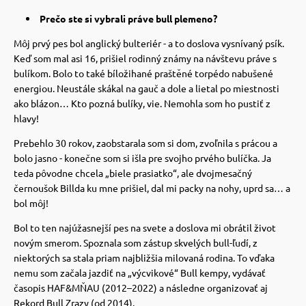
 a ohlávky
pre mačky
Prečo ste si vybrali práve bull plemeno?
Môj prvý pes bol anglický bulteriér - a to doslova vysnívaný psík.
re psov
 pre mačky
Keď som mal asi 16, prišiel rodinný známy na návštevu práve s
bulíkom.
Bolo to také bíložihané praštěné torpédo nabušené
energiou.
Neustále skákal na gauč a dole a lietal po miestnosti
my
ie podložky
ako blázon… Kto pozná bulíky, vie. Nemohla som ho pustiť z
hlavy!
Prebehlo 30 rokov, zaobstarala som si dom, zvoľnila s prácou a
výcvik
vé poukazy
bolo jasno - konečne som si išla pre svojho prvého bulíčka.
Ja
teda pôvodne chcela „biele prasiatko“, ale dvojmesačný
černoušok Billda ku mne prišiel, dal mi packy na nohy, uprd sa… a
osť
bol môj!
Bol to ten najúžasnejší pes na svete a doslova mi obrátil život
nie so psom
novým smerom.
Spoznala som zástup skvelých bull-ľudí, z
niektorých sa stala priam najbližšia milovaná rodina.
To vďaka
nemu som začala jazdiť na „výcvikové“ Bull kempy, vydávať
časopis HAF&MŇAU (2012–2022) a následne organizovať aj
Rekord Bull Zrazy (od 2014).