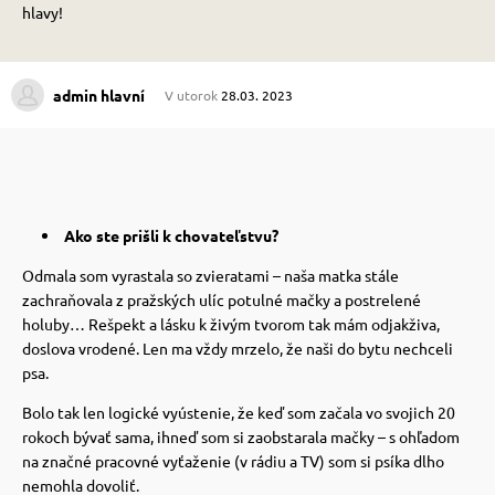
hlavy!
 prostriedky
 prostriedky
admin hlavní
V utorok
28.03. 2023
pre mačky
 a vitamíny
 pre psov
ky a pelechy
Ako ste prišli k chovateľstvu
?
Odmala som vyrastala so zvieratami – naša matka stále
pre psov
re mačky
zachraňovala z pražských ulíc potulné mačky a postrelené
holuby… Rešpekt a lásku k živým tvorom tak mám odjakživa,
doslova vrodené. Len ma vždy mrzelo, že naši do bytu nechceli
 pre psov
my
psa.
Bolo tak len logické vyústenie, že keď som začala vo svojich 20
e pre psov
e pre mačky
rokoch bývať sama, ihneď som si zaobstarala mačky – s ohľadom
na značné pracovné vyťaženie (v rádiu a TV) som si psíka dlho
nemohla dovoliť.