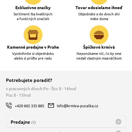
Exkluzívne značky
Tovar odosielame ihneď
Sortiment iba kvalitných
Objednáte a do dvoch dní
a funkčných značiek
máte doma
Kamenné predajne v Prahe
Špičkové krmivá
Vyzdvihnite si objednávku
Neponúkame nič, čo by sme
alebo si príďte pre radu
nedali vlastným maznáčikom
Potrebujete poradiť?
v pracovných dňoch Po - Štv: 8 - 16hod
Pia: 8 - 15hod
+420 602 335 885
info@krmiva-pucalka.cz
Predajne
(1)