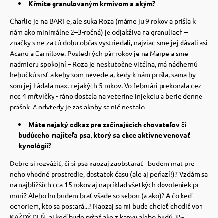
Kŕmite granulovaným krmivom a akým?
Charlie je na BARFe, ale suka Roza (máme ju 9 rokov a prišla k
nám ako minimálne 2–3-ročná) je odjakživa na granuliach –
značky sme za tú dobu občas vystriedali, najviac sme jej dávali asi
Acanu a Carnilove.
Posledných pár rokov je na Marpe a sme
nadmieru spokojní – Roza je neskutočne vitálna, má nádhernú
hebučkú srsť a keby som nevedela, kedy k nám prišla, sama by
som jej hádala max. nejakých 5 rokov.
Vo februári prekonala cez
noc 4 mŕtvičky - ráno dostala na veterine injekciu a berie denne
prášok. A odvtedy je zas akoby sa nič nestalo.
Máte nejaký odkaz pre začínajúcich chovateľov či
budúceho majiteľa psa, ktorý sa chce aktívne venovať
kynológii?
Dobre si rozvážiť, či si psa naozaj zaobstarať - budem mať pre
neho vhodné prostredie, dostatok času (ale aj peňazí!)?
Vzdám sa
na najbližších cca 15 rokov aj napríklad všetkých dovoleniek pri
mori? Alebo ho budem brať všade so sebou (a ako)?
A čo keď
ochoriem, kto sa postará...?
Naozaj sa mi bude chcieť chodiť von
KAŽDÝ DEŇ, aj keď bude pršať ako z kanvy alebo budú 35-