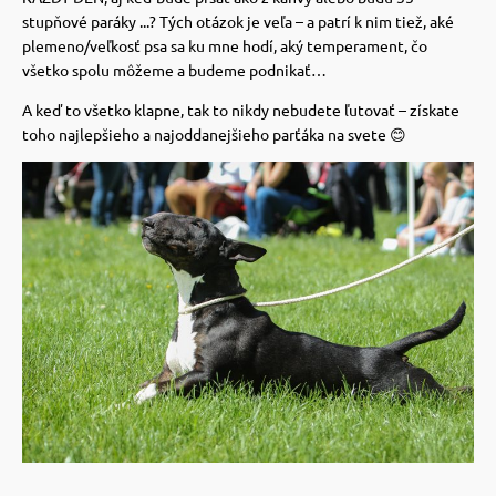
stupňové paráky ...?
Tých otázok je veľa – a patrí k nim tiež, aké
plemeno/veľkosť psa sa ku mne hodí, aký temperament, čo
všetko spolu môžeme a budeme podnikať…
A keď to všetko klapne, tak to nikdy nebudete ľutovať – získate
toho najlepšieho a najoddanejšieho parťáka na svete 😊