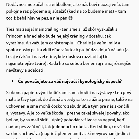
Nedávno sme začali s treibballom, a to nás baví naozaj veľa, tam
pokojne raz pôjdeme aj súťažiť (keď na to budeme mať) – tam
totiž behá hlavne pes, a nie pán 😊
Tiež ma zaujal maintrailing - ten sme si už skôr vyskúšali s
Princom a hneď ako bude nejaký tréning v dosahu, tak
vyrazíme.
A zvažujem canisterapiu – Charlie je veľmi milý a
spoločenský psík a viditeľne v ľuďoch prebúdza dobrú náladu (a
to aj v čakárni na veterine, kde doslova rozžiaril aj tie
najsmutnejšie tváre). Rada ho so sebou beriem aj na najrôznejšie
návštevy a udalosti.
Čo považujete za váš najväčší kynologický úspech?
S oboma papierovými bulíčkami sme chodili na výstavy - ten prvý
mal ale ľavý špičák do ďasná a vtedy sa to strážilo prísne, takže na
uchovnenie sme mohli čoskoro zabudnúť, a tým pre nás skončili
aj výstavy.
A je to veľká škoda – presne takej skvelej povahy, ako
bol on, by sa mali šíriť – úplný pohodár, v živote sa nepral, keď
naňho pes zaútočil, tak jednoducho uhol…
Keď vidím, čo všetko
sa dnes uchováva (
naprieč
plemenami) a akí nevyrovnaní jedinci