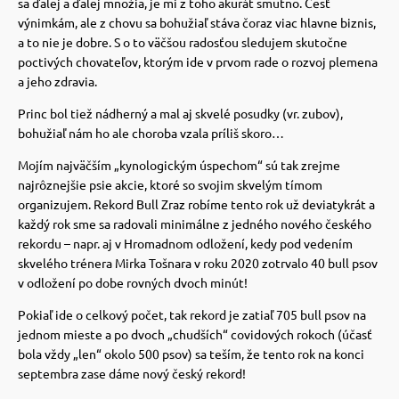
sa ďalej a ďalej množia, je mi z toho akurát smutno.
Česť
výnimkám, ale z chovu sa bohužiaľ stáva čoraz viac hlavne biznis,
a to nie je dobre. S o to väčšou radosťou sledujem skutočne
poctivých chovateľov, ktorým ide v prvom rade o rozvoj plemena
a jeho zdravia.
Princ bol tiež nádherný a mal aj skvelé posudky (vr. zubov),
bohužiaľ nám ho ale choroba vzala príliš skoro…
Mojím najväčším „kynologickým úspechom“ sú tak zrejme
najrôznejšie psie akcie, ktoré so svojim skvelým tímom
organizujem.
Rekord Bull Zraz robíme tento rok už deviatykrát a
každý rok sme sa radovali minimálne z jedného nového českého
rekordu – napr. aj v Hromadnom odložení, kedy pod vedením
skvelého trénera Mirka Tošnara v roku 2020 zotrvalo 40 bull psov
v odložení po dobe rovných dvoch minút!
Pokiaľ ide o celkový počet, tak rekord je zatiaľ 705 bull psov na
jednom mieste a po dvoch „chudších“ covidových rokoch (účasť
bola vždy „len“ okolo 500 psov) sa teším, že tento rok na konci
septembra zase dáme nový český rekord!