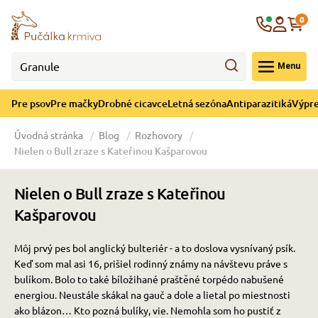
né cicavce
ná sezóna
re mačky
ýpredaj
re psov
Krajina
0
 - CZK
Menu
górii Drobné cicavce
egórii Letná sezóna
ategórii Pre mačky
ategórii Výpredaj
ategórii Pre psov
Pre psov
Pre mačky
Drobné cicavce
Letná sezóna
Antiparazitiká
Výpre
 pre psov
 pre mačky
 a ochladenie
Úvodná stránka
Blog
Rozhovory
Nielen o Bull zraze s Kateřinou Kašparovou
y pre psov
y pre mačky
e hračky
Nielen o Bull zraze s Kateřinou
 pre psov
 pre mačky
 prostriedky
te
e
Kašparovou
Môj prvý pes bol anglický bulteriér - a to doslova vysnívaný psík.
 pre psov
 pre mačky
lky
Keď som mal asi 16, prišiel rodinný známy na návštevu práve s
bulíkom.
Bolo to také bíložihané praštěné torpédo nabušené
energiou.
Neustále skákal na gauč a dole a lietal po miestnosti
pre psov
 a podstielka
ako blázon… Kto pozná bulíky, vie. Nemohla som ho pustiť z