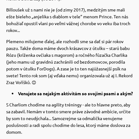
Billoušek už s nami nie je (od zimy 2017), medzitým sme mali
vé poukazy
ešte bieleho „anjelika s diablom v tele“ menom Prince. Ten nás
bohužiaľ opustil vlani po veľmi vážnej chorobe vo veku iba troch
rokov...
Plemeno milujeme ďalej, ale rozhodli sme sa dať si pár rokov
pauzu.
Takže doma máme dvoch krásavcov z útulku – starú babu
Rózu (kríženka ovčiaka s magorom) a ročného fúzačka Charlika
(jeho mamu už gravidnú zachránili od bezdomovcov, porodila
potom v útulku ForDogs).
A zase je to ten najúžasnejší psík na
svete! Tento rok som (aj vďaka nemu) organizovala už aj I. Rekord
Zraz Voříšků. 😊
Venujete sa nejakým aktivitám so svojimi psami a akým?
S Charliom chodíme na agility tréningy - ale to hlavne preto, aby
sa zabavil.
Nemám v tomto smere práve závodné ambície, určite
by som to neudýchala... Samozrejme sa odmalička venujeme
poslušnosti a radi spolu chodíme do lesa, ktorý máme doslova za
domom.