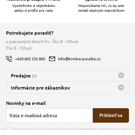
Vyzdvihnite si objednávku
Neponúkame nič, čo by sme
alebo si príďte pre radu
nedali vlastným maznáčikom
Potrebujete poradiť?
v pracovných dňoch Po - Štv: 8 - 16hod
Pia: 8 - 15hod
+420 602 335 885
info@krmiva-pucalka.cz
Predajne
(1)
Predajňa a sklad Kbely
Informácie pre zákazníkov
nes máme otvorené 08:00 - 15:00
Doprava
Novinky na e-mail
O spoločnosti
Prihlásiť sa
Veľkoobchod
Obchodné podmienky
Souhlasím se zpracováním osobních údajů dle našich
Podmínek