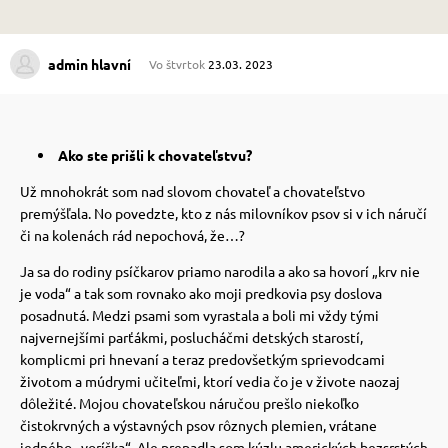
 prostriedky
 prostriedky
admin hlavní
Vo štvrtok
23.03. 2023
pre mačky
 a vitamíny
Ako ste prišli k chovateľstvu?
 pre psov
ky a pelechy
Už mnohokrát som nad slovom chovateľ a chovateľstvo
premýšľala. No povedzte, kto z nás milovníkov psov si v ich náručí
či na kolenách rád nepochová, že…?
pre psov
re mačky
Ja sa do rodiny psíčkarov priamo narodila a ako sa hovorí „krv nie
je voda“ a tak som rovnako ako moji predkovia psy doslova
posadnutá.
Medzi psami som vyrastala a boli mi vždy tými
 pre psov
my
najvernejšími parťákmi, poslucháčmi detských starostí,
komplicmi pri hnevaní a teraz predovšetkým sprievodcami
životom a múdrymi učiteľmi, ktorí vedia čo je v živote naozaj
e pre psov
e pre mačky
dôležité.
Mojou chovateľskou náručou prešlo niekoľko
čistokrvných a výstavných psov rôznych plemien, vrátane
jedného „voríška“. Ale prepadla som kúzlu amerických bezsrstých