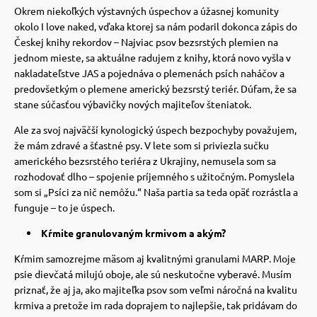
Okrem niekoľkých výstavných úspechov a úžasnej komunity
okolo I love naked, vďaka ktorej sa nám podaril dokonca zápis do
Českej knihy rekordov – Najviac psov bezsrstých plemien na
jednom mieste, sa aktuálne radujem z knihy, ktorá novo vyšla v
nakladateľstve JAS a pojednáva o plemenách psích naháčov a
predovšetkým o plemene americký bezsrstý teriér.
Dúfam, že sa
stane súčasťou výbavičky nových majiteľov šteniatok.
Ale za svoj najväčší kynologický úspech bezpochyby považujem,
že mám zdravé a šťastné psy.
V lete som si priviezla sučku
amerického bezsrstého teriéra z Ukrajiny, nemusela som sa
rozhodovať dlho – spojenie príjemného s užitočným.
Pomyslela
som si „Psíci za nič nemôžu.“ Naša partia sa teda opäť rozrástla a
funguje – to je úspech.
Kŕmite granulovaným krmivom a akým?
Kŕmim samozrejme mäsom aj kvalitnými granulami MARP.
Moje
psie dievčatá milujú oboje, ale sú neskutočne vyberavé. Musím
priznať, že aj ja, ako majiteľka psov som veľmi náročná na kvalitu
krmiva a pretože im rada doprajem to najlepšie, tak pridávam do