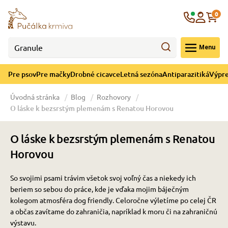
né cicavce
ná sezóna
re mačky
ýpredaj
re psov
Krajina
0
 - CZK
Menu
górii Drobné cicavce
egórii Letná sezóna
ategórii Pre mačky
ategórii Výpredaj
ategórii Pre psov
Pre psov
Pre mačky
Drobné cicavce
Letná sezóna
Antiparazitiká
Výpre
 pre psov
 pre mačky
 a ochladenie
Úvodná stránka
Blog
Rozhovory
O láske k bezsrstým plemenám s Renatou Horovou
y pre psov
y pre mačky
e hračky
O láske k bezsrstým plemenám s Renatou
 pre psov
 pre mačky
 prostriedky
te
e
Horovou
So svojimi psami trávim všetok svoj voľný čas a niekedy ich
 pre psov
 pre mačky
lky
beriem so sebou do práce, kde je vďaka mojim báječným
kolegom atmosféra dog friendly. Celoročne výletíme po celej ČR
a občas zavítame do zahraničia, napríklad k moru či na zahraničnú
pre psov
 a podstielka
výstavu.