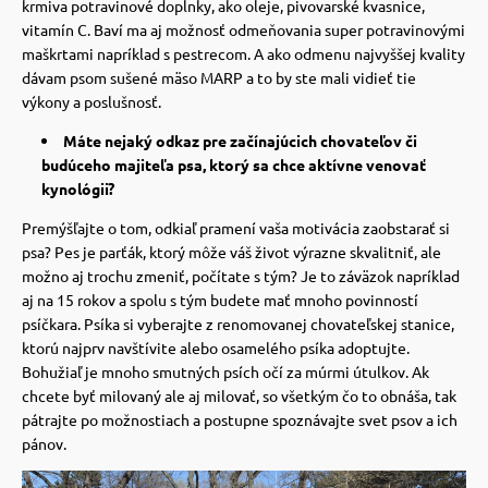
krmiva potravinové doplnky, ako oleje, pivovarské kvasnice,
vitamín C.
Baví ma aj možnosť odmeňovania super potravinovými
maškrtami napríklad s pestrecom. A ako odmenu najvyššej kvality
dávam psom sušené mäso MARP a to by ste mali vidieť tie
výkony a poslušnosť.
Máte nejaký odkaz pre začínajúcich chovateľov či
budúceho majiteľa psa, ktorý sa chce aktívne venovať
kynológii?
Premýšľajte o tom, odkiaľ pramení vaša motivácia zaobstarať si
psa?
Pes je parťák, ktorý môže váš život výrazne skvalitniť, ale
možno aj trochu zmeniť, počítate s tým?
Je to záväzok napríklad
aj na 15 rokov a spolu s tým budete mať mnoho povinností
psíčkara.
Psíka si vyberajte z renomovanej chovateľskej stanice,
ktorú najprv navštívite alebo osamelého psíka adoptujte.
Bohužiaľ je mnoho smutných psích očí za múrmi útulkov.
Ak
chcete byť milovaný ale aj milovať, so všetkým čo to obnáša, tak
pátrajte po možnostiach a postupne spoznávajte svet psov a ich
pánov.