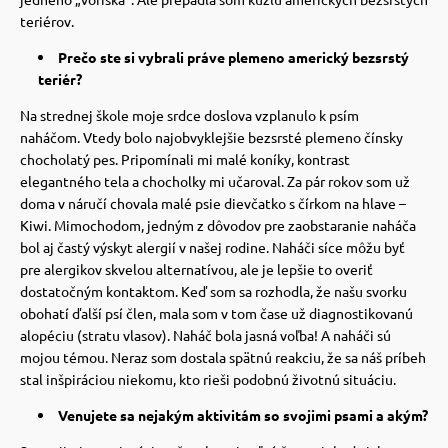
 a ohlávky
pre mačky
teriérov.
Prečo ste si vybrali práve plemeno americký bezsrstý
re psov
 pre mačky
teriér?
Na strednej škole moje srdce doslova vzplanulo k psím
naháčom.
Vtedy bolo najobvyklejšie bezsrsté plemeno čínsky
my
ie podložky
chocholatý pes.
Pripomínali mi malé koníky, kontrast
elegantného tela a chocholky mi učaroval.
Za pár rokov som už
doma v náručí chovala malé psie dievčatko s čírkom na hlave –
výcvik
vé poukazy
Kiwi.
Mimochodom, jedným z dôvodov pre zaobstaranie naháča
bol aj častý výskyt alergií v našej rodine. Naháči síce môžu byť
pre alergikov skvelou alternatívou, ale je lepšie to overiť
osť
dostatočným kontaktom.
Keď som sa rozhodla, že našu svorku
obohatí ďalší psí člen, mala som v tom čase už diagnostikovanú
alopéciu (stratu vlasov).
Naháč bola jasná voľba! A naháči sú
nie so psom
mojou témou. Neraz som dostala spätnú reakciu, že sa náš príbeh
stal inšpiráciou niekomu, kto rieši podobnú životnú situáciu.
Venujete sa nejakým aktivitám so svojimi psami a akým?