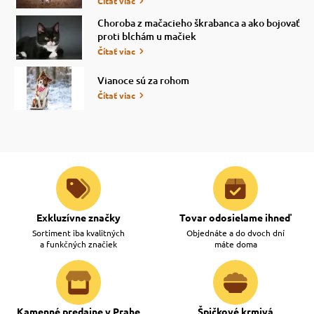
Čítať viac
Choroba z mačacieho škrabanca a ako bojovať
proti blchám u mačiek
Čítať viac
Vianoce sú za rohom
Čítať viac
Exkluzívne značky
Tovar odosielame ihneď
Sortiment iba kvalitných
Objednáte a do dvoch dní
a funkčných značiek
máte doma
Kamenné predajne v Prahe
Špičkové krmivá