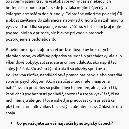
So svojimi psami trávim všetok svoj voľný čas a niekedy ich
beriem so sebou do práce, kde je vďaka mojim báječným
vé poukazy
kolegom atmosféra dog friendly.
Celoročne výletíme po celej ČR
a občas zavítame do zahraničia, napríklad k moru či na zahraničnú
výstavu. Turistika so psom je našou vášňou. V lete som ja aj moje
psy radi nielen v prírode, ale hlavne pri vode a brehoch
pozorujeme z paddleboardu.
Pravidelne organizujem stretnutia milovníkov bezsrstých
plemien psov, vo väčšine prípadov sa jedná o prechádzky, ale aj o
víkendové pobyty, súťaže, ale aj online udalosti, ako napríklad
Tajný ježišok.
Súčasťou týchto akcií sú ukážky športov a
edukatívna zložka, napríklad prvá pomoc pre psov, alebo poradňa
so psím psychológom.
Akcií sa zúčastňujú nielen majitelia
naháčov, ich priateľov so psíkmi iných plemien, ale aj všetci tí,
ktorí chcú psy bez srsti pohladiť, spoznať a treba vyskúšať, či na
nich nemajú alergiu. I
love naked je predovšetkým priateľská
platforma pre milovníkov bezsrstých plemien psov. Oblasť, ktorá
spája.
Čo považujete za váš najväčší kynologický úspech?