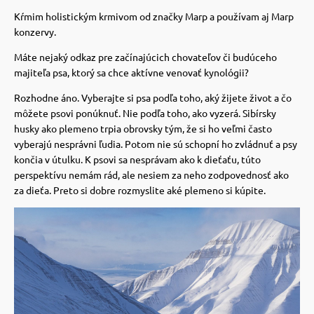
Kŕmim holistickým krmivom od značky Marp a používam aj Marp
vé poukazy
konzervy.
Máte nejaký odkaz pre začínajúcich chovateľov či budúceho
majiteľa psa, ktorý sa chce aktívne venovať kynológii?
Rozhodne áno. Vyberajte si psa podľa toho, aký žijete život a čo
môžete psovi ponúknuť.
Nie podľa toho, ako vyzerá. Sibírsky
husky ako plemeno trpia obrovsky tým, že si ho veľmi často
vyberajú nesprávni ľudia.
Potom nie sú schopní ho zvládnuť a psy
končia v útulku.
K psovi sa nesprávam ako k dieťaťu, túto
perspektívu nemám rád, ale nesiem za neho zodpovednosť ako
za dieťa. Preto si dobre rozmyslite aké plemeno si kúpite.