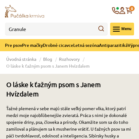
né cicavce
ná sezóna
re mačky
ýpredaj
re psov
Krajina
0
 - CZK
Menu
górii Drobné cicavce
egórii Letná sezóna
ategórii Pre mačky
ategórii Výpredaj
ategórii Pre psov
Pre psov
Pre mačky
Drobné cicavce
Letná sezóna
Antiparazitiká
Výpre
 pre psov
 pre mačky
 a ochladenie
Úvodná stránka
Blog
Rozhovory
O láske k ťažným psom s Janem Hvízdalem
y pre psov
y pre mačky
e hračky
O láske k ťažným psom s Janem
 pre psov
 pre mačky
 prostriedky
te
e
Hvízdalem
Ťažné plemená v sebe majú stále veľký pomer vlka, ktorý patrí
 pre psov
 pre mačky
lky
medzi moje najobľúbenejšie zvieratá. Práca s nimi je dokonalé
spojenie driny, psa, človeka a prírody.
Okamžite som sa do toho
zamiloval a plánujem sa k musherine vrátiť.
U ťažných psov sa mi
pre psov
 a podstielka
páči tvrdohlavosť, odolnosť a inteligencia. Sibírsky husky a