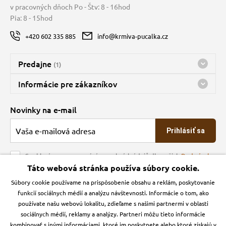
v pracovných dňoch Po - Štv: 8 - 16hod
Pia: 8 - 15hod
+420 602 335 885
info@krmiva-pucalka.cz
Predajne
(1)
Predajňa a sklad Kbely
Informácie pre zákazníkov
nes máme otvorené 08:00 - 16:00
Doprava
Novinky na e-mail
O spoločnosti
Prihlásiť sa
Veľkoobchod
Obchodné podmienky
Souhlasím se zpracováním osobních údajů dle našich
Podmínek
ochrany osobních údajů
Táto webová stránka používa súbory cookie.
Kontakt
Súbory cookie používame na prispôsobenie obsahu a reklám, poskytovanie
Krmiva Pučálka na sociálnych sieťach
Podmienky ochrany osobných údajov
funkcií sociálnych médií a analýzu návštevnosti. Informácie o tom, ako
Zásady používanie cookies a Google Analytics
používate našu webovú lokalitu, zdieľame s našimi partnermi v oblasti
Instagran
Facebook
sociálnych médií, reklamy a analýzy. Partneri môžu tieto informácie
kombinovať s inými informáciami, ktoré im poskytnete alebo ktoré získajú v