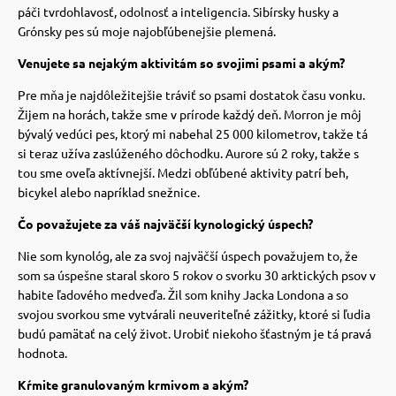
 a ohlávky
pre mačky
páči tvrdohlavosť, odolnosť a inteligencia. Sibírsky husky a
Grónsky pes sú moje najobľúbenejšie plemená.
Venujete sa nejakým aktivitám so svojimi psami a akým?
re psov
 pre mačky
Pre mňa je najdôležitejšie tráviť so psami dostatok času vonku.
Žijem na horách, takže sme v prírode každý deň.
Morron je môj
my
ie podložky
bývalý vedúci pes, ktorý mi nabehal 25 000 kilometrov, takže tá
si teraz užíva zaslúženého dôchodku.
Aurore sú 2 roky, takže s
tou sme oveľa aktívnejší. Medzi obľúbené aktivity patrí beh,
výcvik
vé poukazy
bicykel alebo napríklad snežnice.
Čo považujete za váš najväčší kynologický úspech?
osť
Nie som kynológ, ale za svoj najväčší úspech považujem to, že
som sa úspešne staral skoro 5 rokov o svorku 30 arktických psov v
habite ľadového medveďa.
Žil som knihy Jacka Londona a so
nie so psom
svojou svorkou sme vytvárali neuveriteľné zážitky, ktoré si ľudia
budú pamätať na celý život. Urobiť niekoho šťastným je tá pravá
hodnota.
Kŕmite granulovaným krmivom a akým?