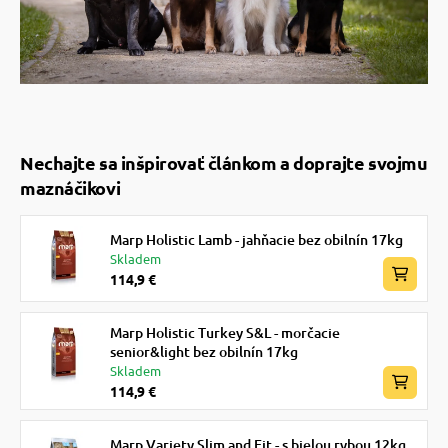
Nechajte sa inšpirovať článkom a doprajte svojmu
maznáčikovi
Marp Holistic Lamb - jahňacie bez obilnín 17kg
Skladem
114,9 €
Marp Holistic Turkey S&L - morčacie
senior&light bez obilnín 17kg
Skladem
114,9 €
Marp Variety Slim and Fit - s bielou rybou 12kg