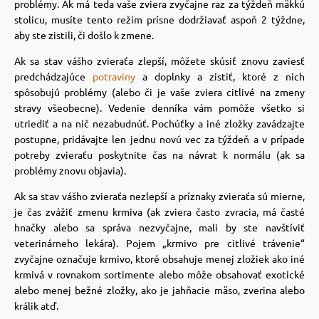
problémy. Ak má teda vaše zviera zvyčajne raz za týždeň mäkkú
stolicu, musíte tento režim prísne dodržiavať aspoň 2 týždne,
vé poukazy
aby ste zistili, či došlo k zmene.
Ak sa stav vášho zvieraťa zlepší, môžete skúsiť znovu zaviesť
predchádzajúce
potraviny
a doplnky a zistiť, ktoré z nich
spôsobujú problémy (alebo či je vaše zviera citlivé na zmeny
stravy všeobecne). Vedenie denníka vám pomôže všetko si
utriediť a na nič nezabudnúť. Pochúťky a iné zložky zavádzajte
postupne, pridávajte len jednu novú vec za týždeň a v prípade
potreby zvieraťu poskytnite čas na návrat k normálu (ak sa
problémy znovu objavia).
Ak sa stav vášho zvieraťa nezlepší a príznaky zvieraťa sú mierne,
je čas zvážiť zmenu krmiva (ak zviera často zvracia, má časté
hnačky alebo sa správa nezvyčajne, mali by ste navštíviť
veterinárneho lekára). Pojem „krmivo pre citlivé trávenie“
zvyčajne označuje krmivo, ktoré obsahuje menej zložiek ako iné
krmivá v rovnakom sortimente alebo môže obsahovať exotické
alebo menej bežné zložky, ako je jahňacie mäso, zverina alebo
králik atď.