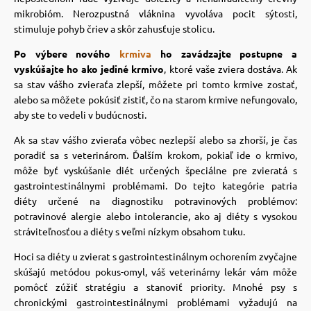
mikrobióm. Nerozpustná vláknina vyvoláva pocit sýtosti,
stimuluje pohyb čriev a skôr zahusťuje stolicu.
Po výbere nového
krmiva
ho zavádzajte postupne a
vyskúšajte ho ako jediné krmivo
, ktoré vaše zviera dostáva. Ak
sa stav vášho zvieraťa zlepší, môžete pri tomto krmive zostať,
alebo sa môžete pokúsiť zistiť, čo na starom krmive nefungovalo,
aby ste to vedeli v budúcnosti.
Ak sa stav vášho zvieraťa vôbec nezlepší alebo sa zhorší, je čas
poradiť sa s veterinárom. Ďalším krokom, pokiaľ ide o krmivo,
môže byť vyskúšanie diét určených špeciálne pre zvieratá s
gastrointestinálnymi problémami. Do tejto kategórie patria
diéty určené na diagnostiku potravinových problémov:
potravinové alergie alebo intolerancie, ako aj diéty s vysokou
stráviteľnosťou a diéty s veľmi nízkym obsahom tuku.
Hoci sa diéty u zvierat s gastrointestinálnym ochorením zvyčajne
skúšajú metódou pokus-omyl, váš veterinárny lekár vám môže
pomôcť zúžiť stratégiu a stanoviť priority. Mnohé psy s
chronickými gastrointestinálnymi problémami vyžadujú na