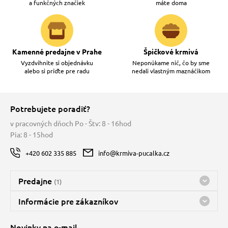
a funkčných značiek
máte doma
Kamenné predajne v Prahe
Špičkové krmivá
Vyzdvihnite si objednávku
Neponúkame nič, čo by sme
alebo si príďte pre radu
nedali vlastným maznáčikom
Potrebujete poradiť?
v pracovných dňoch Po - Štv: 8 - 16hod
Pia: 8 - 15hod
+420 602 335 885
info@krmiva-pucalka.cz
Predajne
(1)
Predajňa a sklad Kbely
Informácie pre zákazníkov
Bohužiaľ, momentálne máme zatvorené
Doprava
Novinky na e-mail