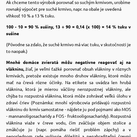
Ak chceme tento výrobok porovnať so suchým krmivom, urobíme
rovnaký výpočet pre suché krmivo, napr. na obale je uvedená
vlhkosť 10 % a 13 % tuku.
100 - 10 = 90 % sušiny, 13 ÷ 90 = 0,14 (x 100) = 14 % tuku v
sušine
(Pôvodne sa zdalo, že suché krmivo má viac tuku, v skutočnosti je
to naopak.)
Mnohé domáce zvieratá môžu negatívne reagovať aj na
vlákninu,
žiaľ, je veľmi ťažké porovnať obsah vlákniny v rôznych
krmivách, pretože existuje mnoho druhov vlákniny, ktoré môžu
mať na črevá rôzne účinky. Na etikete sa uvádza len hrubá
vláknina, ktorá je mierou väčšiny nerozpustnej vlákniny, ale
chýba tu rozpustná vláknina, ktorá môže zohrávať veľkú úlohu v
zdraví čriev (Poznámka: mnohí výrobcovia pridávajú rozpustnú
vlákninu do krmív samostatne - nájdete ju pod pojmami ako MOS
- mannanoligosacharidy a FOS - fruktooligosacharidy). Rozpustná
vláknina viaže v čreve vodu, čím zväčšuje objem stolice a
zmäkčuje ju (napr. pomáha riešiť problém zápchy) a v
neposlednom rade vyživuje dôležitý a nenahraditeľný črevný