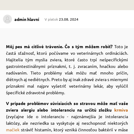
 prostriedky
 prostriedky
admin hlavní
V piatok
23.08. 2024
pre mačky
 a vitamíny
Môj pes má citlivé trávenie. Čo s tým môžem robiť?
Toto je
častá sťažnosť, ktorú počúvame vo veterinárnych ordináciách.
 pre psov
ky a pelechy
Majitelia tým myslia zviera, ktoré často trpí nešpecifickými
gastrointestinálnymi príznakmi, t. j. zvracaním, hnačkou alebo
nadúvaním. Tieto problémy však môžu mať mnoho príčin,
pre psov
re mačky
diétnych aj nediétnych. Preto by aj inak zdravé zviera s miernymi
príznakmi mal najprv vyšetriť veterinárny lekár, aby vylúčil
špecifické zdravotné problémy.
 pre psov
my
V prípade problémov súvisiacich so stravou môže mať vaše
zviera alergiu alebo intoleranciu na určitú zložku
krmiva
(zvyčajne ide o intoleranciu - najznámejšia je intolerancia
e pre psov
e pre mačky
laktózy, ale nezriedka sa vyskytuje aj neschopnosť niektorých
mačiek
stráviť histamín, ktorý vzniká činnosťou baktérií v mäse