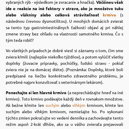
vybraných rýb - výsledkom je zvracanie a hnačka).
Väčšinou však
 a ohlávky
pre mačky
ide o reakcie na iné faktory v strave, ako je množstvo tuku
alebo vlákniny alebo celková stráviteľnosť
krmiva
(s
následnou črevnou dysmotilitou). U mnohých domácich zvierat
re psov
 pre mačky
sa tento typ gastrointestinálnych ťažkostí objaví aj pri náhlej
zmene stravy bez ohľadu na vlastnosti samotného krmiva. Čo s
tým teda robiť?
my
ie podložky
Vo všetkých prípadoch je dobré viesť si záznamy o tom, čím sme
zviera kŕmili (najlepšie niekoľko týždňov), a potom vylúčiť všetky
výcvik
vé poukazy
doplnky (žuvacie prípravky, pochúťky, ľudskú stravu - pokiaľ
zviera nie je na domácej diéte). (Poznámka: Doplnky, ktoré boli
predpísané na liečbu konkrétneho zdravotného problému, je
osť
potrebné najprv konzultovať s veterinárnym lekárom).
Ponechajte si len hlavné krmivo
(a neprechádzajte hneď na iné
krmivo). Toto krmivo podávajte každý deň v rovnakom množstve.
nie so psom
Ak bežne kŕmite len
suchým
alebo
vlhkým
krmivom, kŕmte len
suchým alebo vlhkým krmivom, nemiešajte ho. Po vykonaní
týchto zmien pokračujte vo vedení denníka a zachovávajte tento
režim aspoň 2-krát dlhšie, ako sa u vášho zvieraťa prejavovali