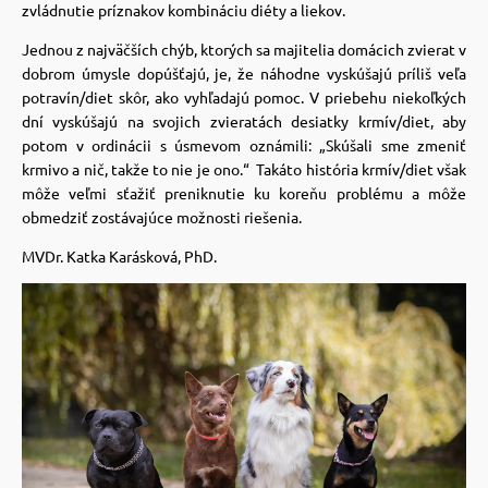
zvládnutie príznakov kombináciu diéty a liekov.
Jednou z najväčších chýb, ktorých sa majitelia domácich zvierat v
dobrom úmysle dopúšťajú, je, že náhodne vyskúšajú príliš veľa
potravín/diet skôr, ako vyhľadajú pomoc. V priebehu niekoľkých
dní vyskúšajú na svojich zvieratách desiatky krmív/diet, aby
potom v ordinácii s úsmevom oznámili: „Skúšali sme zmeniť
krmivo a nič, takže to nie je ono.“ Takáto história krmív/diet však
môže veľmi sťažiť preniknutie ku koreňu problému a môže
obmedziť zostávajúce možnosti riešenia.
MVDr. Katka Karásková, PhD.