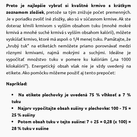
Preto je najlepšie vybrať si kvalitné krmivo s krátkym
zoznamom zložiek
, pretože sa tým znižuje počet premenných.
Je v poriadku zvoliť iné zložky, ako sú v súčasnom krmive. Ak ste
doteraz kŕmili krmivom s vyšším obsahom tuku (mnohé mokré
krmivá a mnohé suché krmivá s vyšším obsahom kalórií), môžete
vyskúšať krmivo, ktoré má aspoň o 1/4 menej tuku. Pamätajte, že
„hrubý tuk“ na etiketách nemôžete priamo porovnávať medzi
rôznymi krmivami, najmä mokrými a suchými. Ideálne je
vypočítať množstvo tuku v pomere ku kalóriám („na 1000
kilokalórií“). Energetický obsah však nie je vždy uvedený na
etikete. Ako pomôcku môžeme použiť aj tento prepočet:
Napríklad:
Na etikete plechovky je uvedená 75 % vlhkosť a 7 %
tuku
Najprv vypočítajte obsah sušiny v plechovke: 100 - 75 =
25 % sušiny
Potom obsah tuku v tejto sušine: 7 ÷ 25 = 0,28 (x 100) =
28 % tuku v sušine