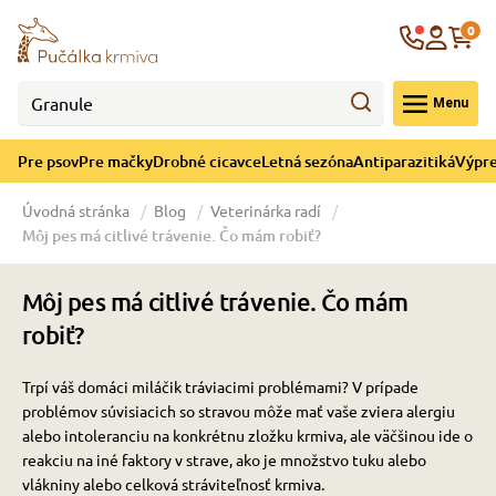
né cicavce
ná sezóna
re mačky
ýpredaj
re psov
Krajina
0
 - CZK
Menu
górii Drobné cicavce
egórii Letná sezóna
ategórii Pre mačky
ategórii Výpredaj
ategórii Pre psov
Pre psov
Pre mačky
Drobné cicavce
Letná sezóna
Antiparazitiká
Výpre
 pre psov
 pre mačky
 a ochladenie
Úvodná stránka
Blog
Veterinárka radí
Môj pes má citlivé trávenie. Čo mám robiť?
y pre psov
y pre mačky
e hračky
Môj pes má citlivé trávenie. Čo mám
 pre psov
 pre mačky
 prostriedky
te
e
robiť?
Trpí váš domáci miláčik tráviacimi problémami? V prípade
 pre psov
 pre mačky
lky
problémov súvisiacich so stravou môže mať vaše zviera alergiu
alebo intoleranciu na konkrétnu zložku krmiva, ale väčšinou ide o
reakciu na iné faktory v strave, ako je množstvo tuku alebo
pre psov
 a podstielka
vlákniny alebo celková stráviteľnosť krmiva.