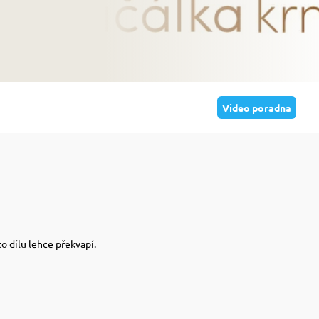
Video poradna
o dílu lehce překvapí.