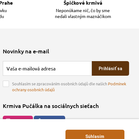
Prahe
Špičkové krmivá
ávku
Neponúkame nič, čo by sme
adu
nedali vlastným maznáčikom
Novinky na e-mail
Prihlásiť sa
Souhlasím se zpracováním osobních údajů dle našich
Podmínek
ochrany osobních údajů
Krmiva Pučálka na sociálnych sieťach
Instagran
Facebook
Súhlasím