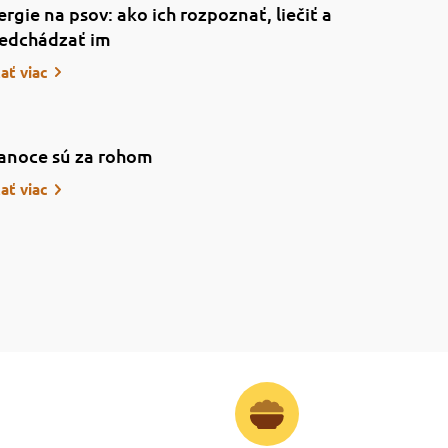
ergie na psov: ako ich rozpoznať, liečiť a
edchádzať im
tať viac
anoce sú za rohom
tať viac