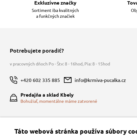
Exkluzívne značky
Tov
Sortiment iba kvalitných
Obj
a funkčných značiek
Potrebujete poradiť?
v pracovných dňoch Po - Štv: 8 - 16hod
,
Pia: 8 - 15hod
+420 602 335 885
info@krmiva-pucalka.cz
Predajňa a sklad Kbely
Bohužiaľ, momentálne máme zatvorené
Táto webová stránka používa súbory coo