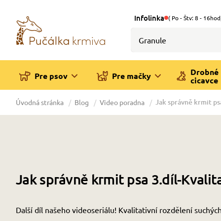
Infolinka
( Po - Štv: 8 - 16hod
Drobné
Pre psov
Pre mačky
cicavce
Jak správně krmit psa
Úvodná stránka
Blog
Video poradna
Jak správně krmit psa 3.díl-Kvalit
Další díl našeho videoseriálu! Kvalitativní rozdělení suchýc