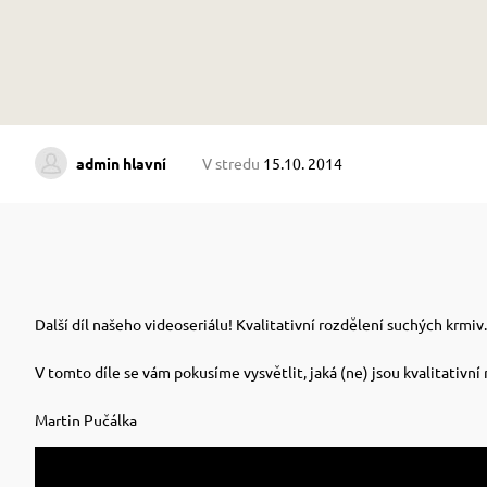
admin hlavní
V stredu
15.10. 2014
Další díl našeho videoseriálu! Kvalitativní rozdělení suchých krmiv.
V tomto díle se vám pokusíme vysvětlit, jaká (ne) jsou kvalitativn
Martin Pučálka