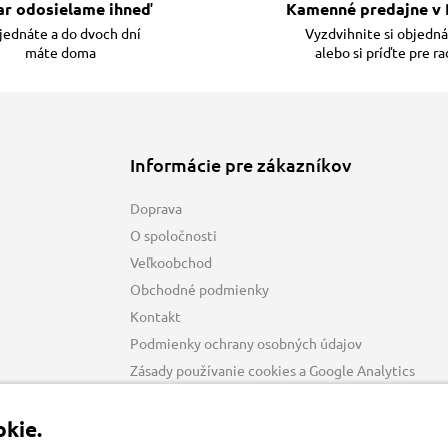
ar odosielame ihneď
Kamenné predajne v 
ednáte a do dvoch dní
Vyzdvihnite si objedn
máte doma
alebo si príďte pre r
Informácie pre zákazníkov
Doprava
O spoločnosti
Veľkoobchod
Obchodné podmienky
Kontakt
Podmienky ochrany osobných údajov
Zásady používanie cookies a Google Analytics
kie.