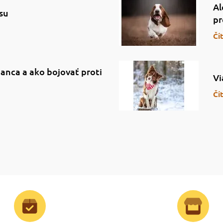
Al
su
pr
Čí
anca a ako bojovať proti
Vi
Čí