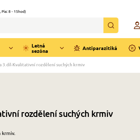
,
Pia: 8 - 15hod)
Letná
Antiparazitiká
sezóna
 3.díl-Kvalitativní rozdělení suchých krmiv
ativní rozdělení suchých krmiv
h krmiv.