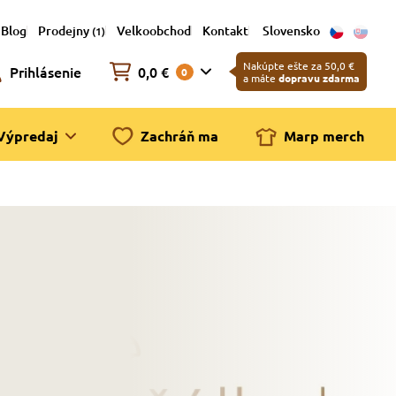
Blog
Prodejny
Velkoobchod
Kontakt
Slovensko
(1)
Nakúpte ešte za 50,0 €
Prihlásenie
0,0 €
0
a máte
dopravu zdarma
Výpredaj
Zachráň ma
Marp merch