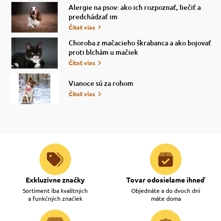
Alergie na psov: ako ich rozpoznať, liečiť a
predchádzať im
vé poukazy
Čítať viac
Choroba z mačacieho škrabanca a ako bojovať
proti blchám u mačiek
Čítať viac
Vianoce sú za rohom
Čítať viac
Exkluzívne značky
Tovar odosielame ihneď
Sortiment iba kvalitných
Objednáte a do dvoch dní
a funkčných značiek
máte doma