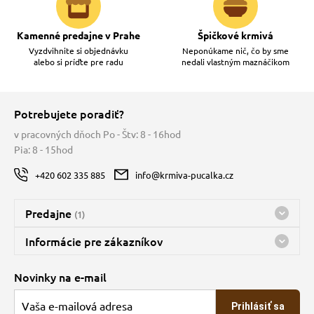
Kamenné predajne v Prahe
Špičkové krmivá
Vyzdvihnite si objednávku
Neponúkame nič, čo by sme
alebo si príďte pre radu
nedali vlastným maznáčikom
Potrebujete poradiť?
v pracovných dňoch Po - Štv: 8 - 16hod
Pia: 8 - 15hod
+420 602 335 885
info@krmiva-pucalka.cz
Predajne
(1)
Predajňa a sklad Kbely
Informácie pre zákazníkov
Bohužiaľ, momentálne máme zatvorené
Doprava
Novinky na e-mail
O spoločnosti
Prihlásiť sa
Veľkoobchod