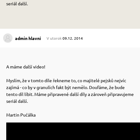
seriál další.
 prostriedky
 prostriedky
pre mačky
 a vitamíny
admin hlavní
V utorok
09.12. 2014
 pre psov
ky a pelechy
A máme další video!
pre psov
re mačky
Myslím, že v tomto díle řekneme to, co majitelé pejsků nejvíc
zajímá - co by v granulích fakt být nemělo. Doufáme, že bude
tento díl líbit. Máme připravené další díly a zároveň připravujeme
 pre psov
my
seriál další.
Martin Pučálka
e pre psov
e pre mačky