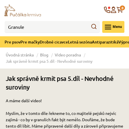
né cicavce
ná sezóna
re mačky
ýpredaj
re psov
Krajina
0
 - CZK
Menu
górii Drobné cicavce
egórii Letná sezóna
ategórii Pre mačky
ategórii Výpredaj
ategórii Pre psov
Pre psov
Pre mačky
Drobné cicavce
Letná sezóna
Antiparazitiká
Výpre
 pre psov
 pre mačky
 a ochladenie
Úvodná stránka
Blog
Video poradna
Jak správně krmit psa 5.díl - Nevhodné suroviny
y pre psov
y pre mačky
e hračky
Jak správně krmit psa 5.díl - Nevhodné
 pre psov
 pre mačky
 prostriedky
te
e
suroviny
A máme další video!
 pre psov
 pre mačky
lky
Myslím, že v tomto díle řekneme to, co majitelé pejsků nejvíc
zajímá - co by v granulích fakt být nemělo. Doufáme, že bude
pre psov
 a podstielka
tento díl líbit. Máme připravené další díly a zároveň připravujeme