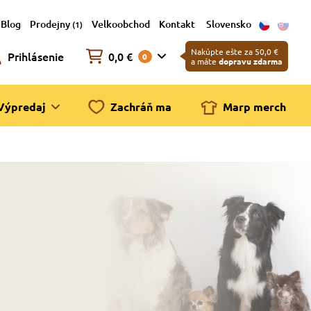
Blog
Prodejny
Velkoobchod
Kontakt
Slovensko
(1)
Nakúpte ešte za 50,0 €
Prihlásenie
0,0 €
0
a máte
dopravu zdarma
Výpredaj
Zachráň ma
Marp merch