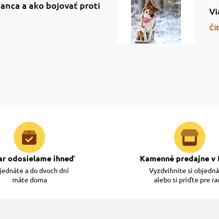
anca a ako bojovať proti
Vi
Čí
ar odosielame ihneď
Kamenné predajne v 
ednáte a do dvoch dní
Vyzdvihnite si objedn
máte doma
alebo si príďte pre r