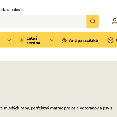
,
Pia: 8 - 15hod)
Letná
Antiparazitiká
sezóna
e mladých psov, perfektný matrac pre psie veteránov a psy s