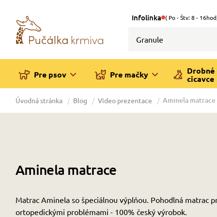
Infolinka
( Po - Štv: 8 - 16hod
Drobné
Pre psov
Pre mačky
cicavce
Aminela matrace
Úvodná stránka
Blog
Video prezentace
Aminela matrace
Matrac Aminela so špeciálnou výplňou. Pohodlná matrac pr
ortopedickými problémami - 100% český výrobok.