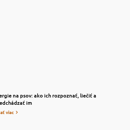
ergie na psov: ako ich rozpoznať, liečiť a
edchádzať im
tať viac