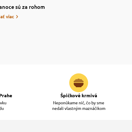
anoce sú za rohom
tať viac
Prahe
Špičkové krmivá
ávku
Neponúkame nič, čo by sme
adu
nedali vlastným maznáčikom