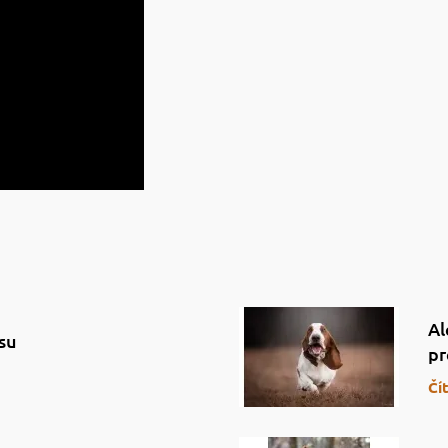
Al
su
pr
Čí