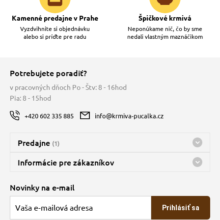
Kamenné predajne v Prahe
Špičkové krmivá
Vyzdvihnite si objednávku
Neponúkame nič, čo by sme
alebo si príďte pre radu
nedali vlastným maznáčikom
Potrebujete poradiť?
v pracovných dňoch Po - Štv: 8 - 16hod
Pia: 8 - 15hod
+420 602 335 885
info@krmiva-pucalka.cz
Predajne
(1)
Predajňa a sklad Kbely
Informácie pre zákazníkov
Bohužiaľ, momentálne máme zatvorené
Doprava
Novinky na e-mail
O spoločnosti
Prihlásiť sa
Veľkoobchod