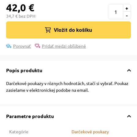
pre mačky
42,0 €
+
-
34,7 € bez DPH
 pre mačky
Vložit do košíku
ie podložky
Porovnať
Pridať medzi obľúbené
vé poukazy
Popis produktu
Darčekové poukazy v rôznych hodnotách, stačí si vybrať. Poukaz
zasielame v elektronickej podobe na email.
Parametre produktu
Kategórie
Darčekové poukazy