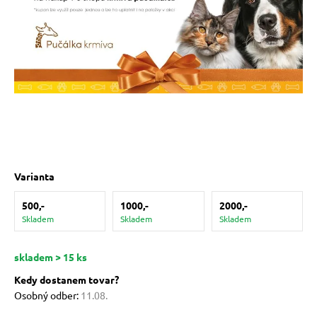
 prostriedky
pre mačky
 a vitamíny
ky a pelechy
Varianta
re mačky
500,-
1000,-
2000,-
Skladem
Skladem
Skladem
my
skladem > 15 ks
e pre mačky
Kedy dostanem tovar?
Osobný odber:
11.08.