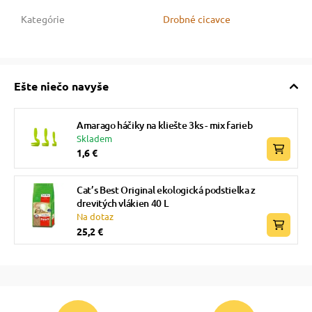
Kategórie
Drobné cicavce
vé poukazy
Ešte niečo navyše
Amarago háčiky na kliešte 3ks - mix farieb
Skladem
1,6 €
Cat’s Best Original ekologická podstielka z
drevitých vlákien 40 L
Na dotaz
25,2 €