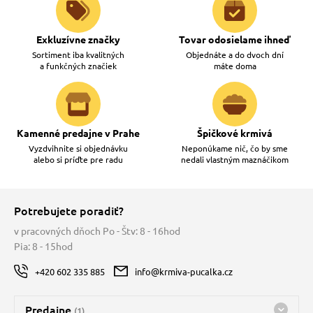
Exkluzívne značky
Tovar odosielame ihneď
Sortiment iba kvalitných
Objednáte a do dvoch dní
a funkčných značiek
máte doma
Kamenné predajne v Prahe
Špičkové krmivá
Vyzdvihnite si objednávku
Neponúkame nič, čo by sme
alebo si príďte pre radu
nedali vlastným maznáčikom
Potrebujete poradiť?
v pracovných dňoch Po - Štv: 8 - 16hod
Pia: 8 - 15hod
+420 602 335 885
info@krmiva-pucalka.cz
Predajne
(1)