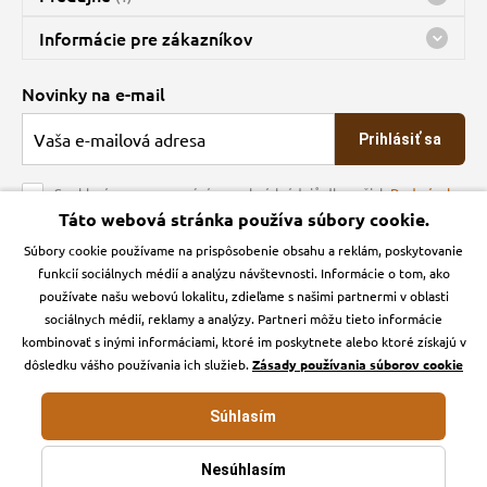
Predajňa a sklad Kbely
Informácie pre zákazníkov
Bohužiaľ, momentálne máme zatvorené
Doprava
Novinky na e-mail
O spoločnosti
Prihlásiť sa
Veľkoobchod
Obchodné podmienky
Souhlasím se zpracováním osobních údajů dle našich
Podmínek
ochrany osobních údajů
Táto webová stránka používa súbory cookie.
Kontakt
Súbory cookie používame na prispôsobenie obsahu a reklám, poskytovanie
Krmiva Pučálka na sociálnych sieťach
Podmienky ochrany osobných údajov
funkcií sociálnych médií a analýzu návštevnosti. Informácie o tom, ako
Zásady používanie cookies a Google Analytics
používate našu webovú lokalitu, zdieľame s našimi partnermi v oblasti
Instagran
Facebook
sociálnych médií, reklamy a analýzy. Partneri môžu tieto informácie
kombinovať s inými informáciami, ktoré im poskytnete alebo ktoré získajú v
dôsledku vášho používania ich služieb.
Zásady používania súborov cookie
Súhlasím
Krmiva-pucalka.sk © 2026. Webdesign
Litvanyi.sk
.
E-shop vytvorila
Nesúhlasím