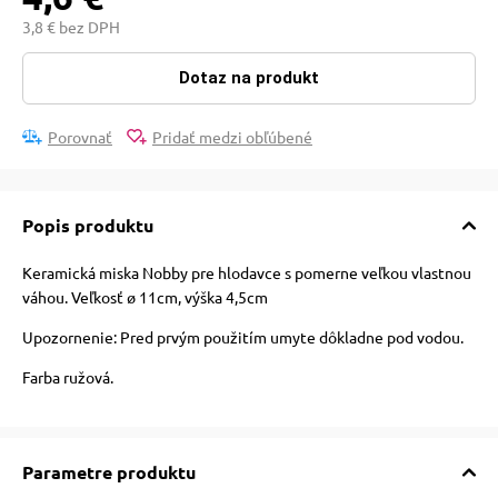
 a ohlávky
pre mačky
3,8 € bez DPH
Dotaz na produkt
re psov
 pre mačky
Porovnať
Pridať medzi obľúbené
my
ie podložky
Popis produktu
výcvik
vé poukazy
Keramická miska Nobby pre hlodavce s pomerne veľkou vlastnou
váhou. Veľkosť ø 11cm, výška 4,5cm
osť
Upozornenie: Pred prvým použitím umyte dôkladne pod vodou.
Farba ružová.
nie so psom
Parametre produktu