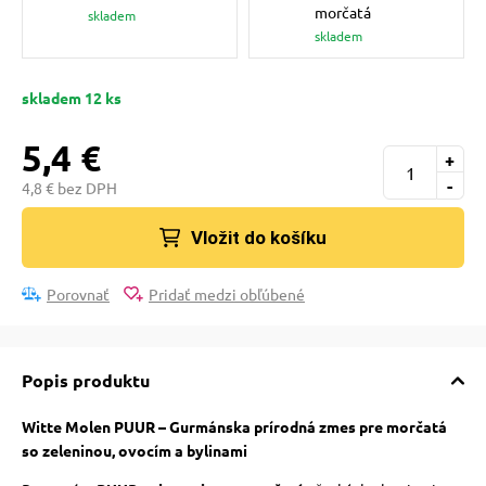
 a ohlávky
pre mačky
morčatá
skladem
skladem
re psov
 pre mačky
skladem 12 ks
5,4 €
my
ie podložky
+
-
4,8 € bez DPH
výcvik
vé poukazy
Vložit do košíku
Porovnať
Pridať medzi obľúbené
osť
Popis produktu
nie so psom
Witte Molen PUUR – Gurmánska prírodná zmes pre morčatá
so zeleninou, ovocím a bylinami