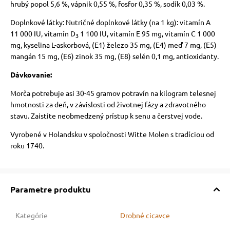
hrubý popol 5,6 %, vápnik 0,55 %, fosfor 0,35 %, sodík 0,03 %.
Doplnkové látky: Nutričné doplnkové látky (na 1 kg): vitamín A
11 000 IU, vitamín D
1 100 IU, vitamín E 95 mg, vitamín C 1 000
3
mg, kyselina L-askorbová, (E1) železo 35 mg, (E4) meď 7 mg, (E5)
mangán 15 mg, (E6) zinok 35 mg, (E8) selén 0,1 mg, antioxidanty.
Dávkovanie:
Morča potrebuje asi 30-45 gramov potravín na kilogram telesnej
hmotnosti za deň, v závislosti od životnej fázy a zdravotného
stavu. Zaistite neobmedzený prístup k senu a čerstvej vode.
Vyrobené v Holandsku v spoločnosti Witte Molen s tradíciou od
roku 1740.
Parametre produktu
Kategórie
Drobné cicavce