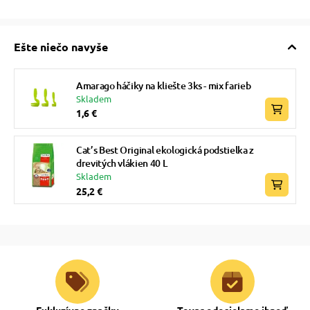
Ešte niečo navyše
Amarago háčiky na kliešte 3ks - mix farieb
Skladem
1,6 €
Cat’s Best Original ekologická podstielka z
drevitých vlákien 40 L
Skladem
25,2 €
Exkluzívne značky
Tovar odosielame ihneď