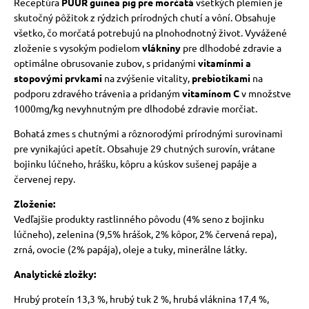
Receptúra
PUUR guinea pig
pre morčatá
všetkých plemien je
skutočný pôžitok z rýdzich prírodných chutí a vôní.
Obsahuje
vé poukazy
všetko, čo morčatá potrebujú na plnohodnotný život.
Vyvážené
zloženie s vysokým podielom
vlákniny
pre dlhodobé zdravie a
optimálne obrusovanie zubov, s pridanými
vitamínmi a
stopovými prvkami
na zvýšenie vitality,
prebiotikami
na
podporu zdravého trávenia a pridaným
vitamínom C
v množstve
1000mg/kg nevyhnutným pre dlhodobé zdravie morčiat.
Bohatá zmes s chutnými a rôznorodými prírodnými surovinami
pre vynikajúci apetít.
Obsahuje 29 chutných surovín, vrátane
bojinku lúčneho, hrášku, kôpru a kúskov sušenej papáje a
červenej repy.
Zloženie:
Vedľajšie produkty rastlinného pôvodu (4% seno z bojinku
lúčneho), zelenina (9,5% hrášok, 2% kôpor, 2% červená repa),
zrná, ovocie (2% papája), oleje a tuky, minerálne látky.
Analytické zložky:
Hrubý proteín 13,3 %, hrubý tuk 2 %, hrubá vláknina 17,4 %,