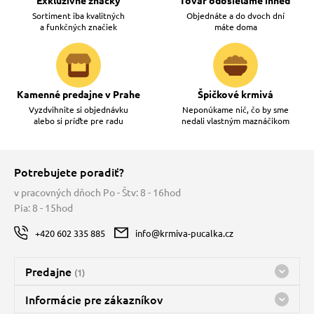
Sortiment iba kvalitných
Objednáte a do dvoch dní
a funkčných značiek
máte doma
Kamenné predajne v Prahe
Špičkové krmivá
Vyzdvihnite si objednávku
Neponúkame nič, čo by sme
alebo si príďte pre radu
nedali vlastným maznáčikom
Potrebujete poradiť?
v pracovných dňoch Po - Štv: 8 - 16hod
Pia: 8 - 15hod
+420 602 335 885
info@krmiva-pucalka.cz
Predajne
(1)
Predajňa a sklad Kbely
Informácie pre zákazníkov
nes máme otvorené 08:00 - 16:00