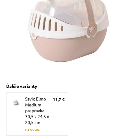
 prostriedky
 prostriedky
pre mačky
 pre psov
ky a pelechy
pre psov
re mačky
Ďalšie varianty
Savic Elmo
11,7 €
 pre psov
my
Medium
prepravka
30,5 x 24,5 x
e pre psov
e pre mačky
20,5 cm
na dotaz