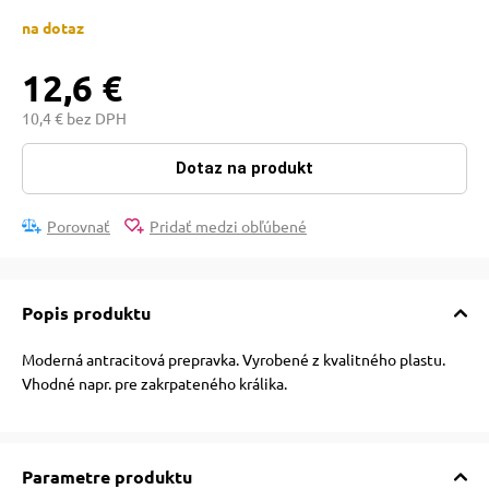
 a ohlávky
pre mačky
na dotaz
12,6 €
re psov
 pre mačky
10,4 € bez DPH
my
ie podložky
Dotaz na produkt
Porovnať
Pridať medzi obľúbené
výcvik
vé poukazy
osť
Popis produktu
Moderná antracitová prepravka.
Vyrobené z kvalitného plastu.
nie so psom
Vhodné napr. pre zakrpateného králika.
Parametre produktu