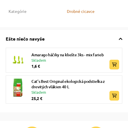
vé poukazy
Kategórie
Drobné cicavce
Ešte niečo navyše
Amarago háčiky na kliešte 3ks - mix farieb
Skladem
1,6 €
Cat’s Best Original ekologická podstielka z
drevitých vlákien 40 L
Skladem
25,2 €