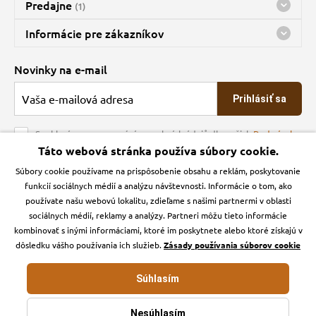
Predajne
(1)
Predajňa a sklad Kbely
Informácie pre zákazníkov
nes máme otvorené 08:00 - 16:00
Doprava
Novinky na e-mail
O spoločnosti
Prihlásiť sa
Veľkoobchod
Obchodné podmienky
Souhlasím se zpracováním osobních údajů dle našich
Podmínek
ochrany osobních údajů
Táto webová stránka používa súbory cookie.
Kontakt
Súbory cookie používame na prispôsobenie obsahu a reklám, poskytovanie
Krmiva Pučálka na sociálnych sieťach
Podmienky ochrany osobných údajov
funkcií sociálnych médií a analýzu návštevnosti. Informácie o tom, ako
Zásady používanie cookies a Google Analytics
používate našu webovú lokalitu, zdieľame s našimi partnermi v oblasti
Instagran
Facebook
sociálnych médií, reklamy a analýzy. Partneri môžu tieto informácie
kombinovať s inými informáciami, ktoré im poskytnete alebo ktoré získajú v
dôsledku vášho používania ich služieb.
Zásady používania súborov cookie
Súhlasím
Krmiva-pucalka.sk © 2026. Webdesign
Litvanyi.sk
.
E-shop vytvorila
Nesúhlasím