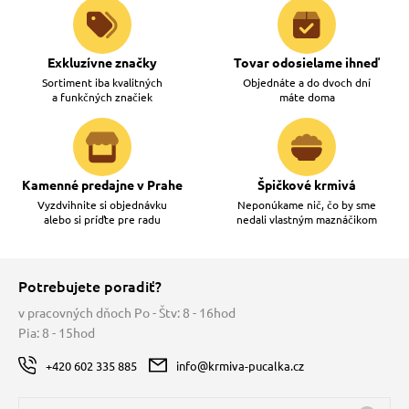
Exkluzívne značky
Tovar odosielame ihneď
Sortiment iba kvalitných
Objednáte a do dvoch dní
a funkčných značiek
máte doma
Kamenné predajne v Prahe
Špičkové krmivá
Vyzdvihnite si objednávku
Neponúkame nič, čo by sme
alebo si príďte pre radu
nedali vlastným maznáčikom
Potrebujete poradiť?
v pracovných dňoch Po - Štv: 8 - 16hod
Pia: 8 - 15hod
+420 602 335 885
info@krmiva-pucalka.cz