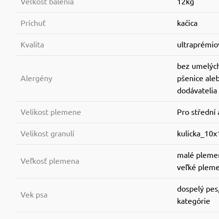
Veľkosť balenia
12kg
Príchuť
kačica
Kvalita
ultraprémio
bez umelých
Alergény
pšenice ale
dodávatelia
Velikost plemene
Pro střední
Velikost granulí
kulicka_10x
malé plemen
Veľkosť plemena
veľké pleme
dospelý pes
Vek psa
kategórie