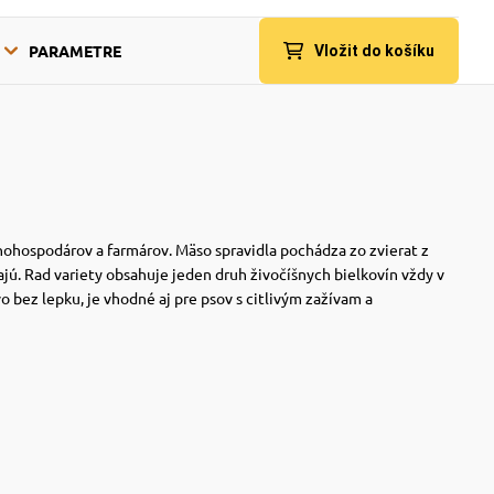
PARAMETRE
Vložit do košíku
ľnohospodárov a farmárov. Mäso spravidla pochádza zo zvierat z
ú. Rad variety obsahuje jeden druh živočíšnych bielkovín vždy v
o bez lepku, je vhodné aj pre psov s citlivým zažívam a