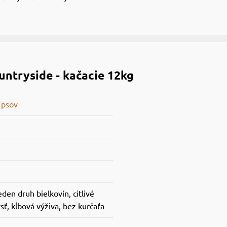
ntryside - kačacie 12kg
 psov
eden druh bielkovín, citlivé
rsť, kĺbová výživa, bez kurčaťa