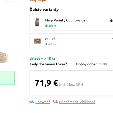
Ďalšie varianty
Marp Variety Countryside -…
9
skladem
vzorek
skladem
skladem > 15 ks
Kedy dostanem tovar?
Osobný odber:
11.08.
71,9 €
64,2 € bez DPH
Porovnať
Pridať medzi obľúbené