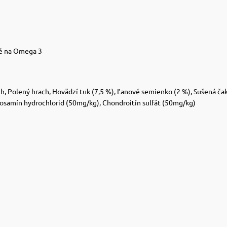
té na Omega 3
ch, Polený hrach, Hovädzí tuk (7,5 %), Ľanové semienko (2 %), Sušená čaka
ukosamín hydrochlorid (50mg/kg), Chondroitín sulfát (50mg/kg)