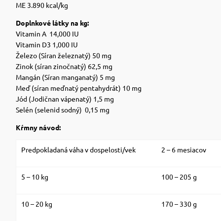
ME 3.890 kcal/kg
Doplnkové látky na kg:
Vitamin A 14,000 IU
Vitamin D3 1,000 IU
Železo (Síran železnatý) 50 mg
Zinok (síran zinočnatý) 62,5 mg
Mangán (Síran manganatý) 5 mg
Meď (síran meďnatý pentahydrát) 10 mg
Jód (Jodičnan vápenatý) 1,5 mg
Selén (selenid sodný) 0,15 mg
Kŕmny návod:
Predpokladaná váha v dospelosti/vek
2 – 6 mesiacov
5 – 10 kg
100 – 205 g
10 – 20 kg
170 – 330 g