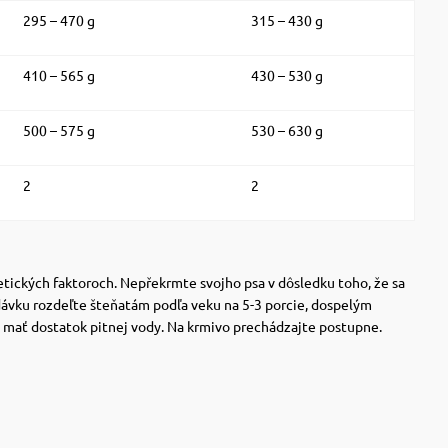
295 – 470 g
315 – 430 g
410 – 565 g
430 – 530 g
500 – 575 g
530 – 630 g
2
2
etických faktoroch. Nepřekrmte svojho psa v dôsledku toho, že sa
dávku rozdeľte šteňatám podľa veku na 5-3 porcie, dospelým
 mať dostatok pitnej vody. Na krmivo prechádzajte postupne.