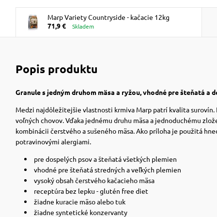
Marp Variety Countryside - kačacie 12kg
71,9 €
Skladem
Popis produktu
Granule s jedným druhom mäsa a ryžou, vhodné pre šteňatá a d
Medzi najdôležitejšie vlastnosti krmiva Marp patrí kvalita surovín
voľných chovov. Vďaka jednému druhu mäsa a jednoduchému zloženiu
kombinácii čerstvého a sušeného mäsa. Ako príloha je použitá hnedá 
potravinovými alergiami.
pre dospelých psov a šteňatá všetkých plemien
vhodné pre šteňatá stredných a veľkých plemien
vysoký obsah čerstvého kačacieho mäsa
receptúra ​​bez lepku - glutén free diet
žiadne kuracie mäso alebo tuk
žiadne syntetické konzervanty