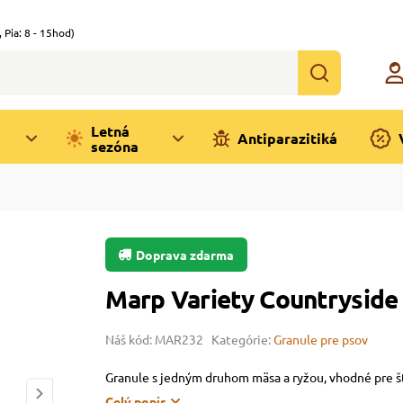
,
Pia: 8 - 15hod)
Letná
Antiparazitiká
sezóna
Doprava zdarma
Marp Variety Countryside 
Náš kód: MAR232
Kategórie:
Granule pre psov
Granule s jedným druhom mäsa a ryžou, vhodné pre š
Celý popis