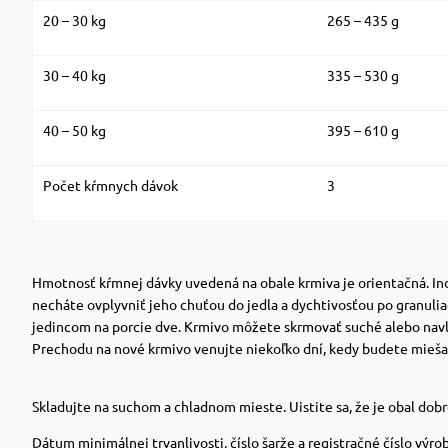
20 – 30 kg
265 – 435 g
30 – 40 kg
335 – 530 g
40 – 50 kg
395 – 610 g
Počet kŕmnych dávok
3
Hmotnosť kŕmnej dávky uvedená na obale krmiva je orientačná. Ind
necháte ovplyvniť jeho chuťou do jedla a dychtivosťou po granuli
jedincom na porcie dve. Krmivo môžete skrmovať suché alebo navl
Prechodu na nové krmivo venujte niekoľko dní, kedy budete mieša
Skladujte na suchom a chladnom mieste. Uistite sa, že je obal dob
Dátum minimálnej trvanlivosti, číslo šarže a registračné číslo výro