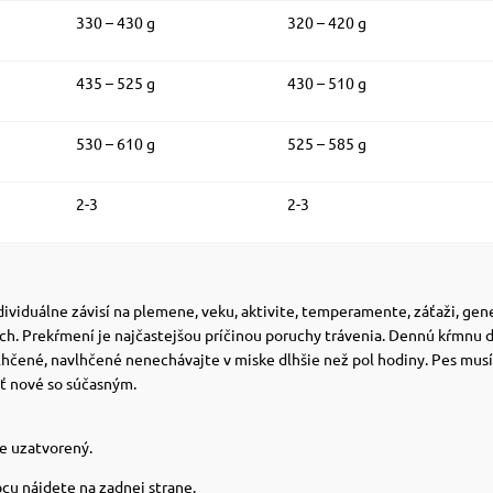
330 – 430 g
320 – 420 g
435 – 525 g
430 – 510 g
530 – 610 g
525 – 585 g
2-3
2-3
ividuálne závisí na plemene, veku, aktivite, temperamente, záťaži, gen
ach. Prekŕmení je najčastejšou príčinou poruchy trávenia. Dennú kŕmnu 
hčené, navlhčené nenechávajte v miske dlhšie než pol hodiny. Pes musí
ť nové so súčasným.
re uzatvorený.
bcu nájdete na zadnej strane.