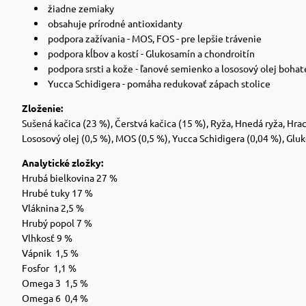
žiadne zemiaky
obsahuje prírodné antioxidanty
podpora zažívania - MOS, FOS - pre lepšie trávenie
podpora kĺbov a kostí - Glukosamín a chondroitín
podpora srsti a kože - ľanové semienko a lososový olej boha
Yucca Schidigera - pomáha redukovať zápach stolice
Zloženie:
Sušená kačica (23 %), Čerstvá kačica (15 %), Ryža, Hnedá ryža, Hra
Lososový olej (0,5 %), MOS (0,5 %), Yucca Schidigera (0,04 %), Gl
Analytické zložky:
Hrubá bielkovina 27 %
Hrubé tuky 17 %
Vláknina 2,5 %
Hrubý popol 7 %
Vlhkosť 9 %
Vápnik 1,5 %
Fosfor 1,1 %
Omega 3 1,5 %
Omega 6 0,4 %