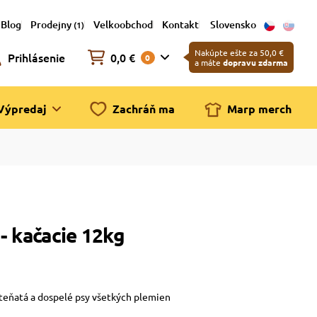
Blog
Prodejny
Velkoobchod
Kontakt
Slovensko
(1)
Nakúpte ešte za 50,0 €
Prihlásenie
0,0 €
0
a máte
dopravu zdarma
Výpredaj
Zachráň ma
Marp merch
- kačacie 12kg
teňatá a dospelé psy všetkých plemien