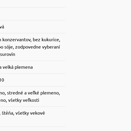
vá
 konzervantov, bez kukurice,
bo sóje, zodpovedne vyberaní
 surovín
 a velká plemena
10
o, stredné a veľké plemeno,
no, všetky veľkosti
, štěňa, všetky vekové