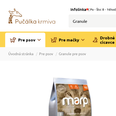
Infolinka
( Po - Štv: 8 - 16hod
Drobné
Pre psov
Pre mačky
cicavce
Úvodná stránka
Pre psov
Granule pre psov