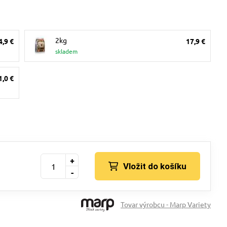
2kg
4,9 €
17,9 €
skladem
1,0 €
+
Vložit do košíku
-
Tovar výrobcu - Marp Variety