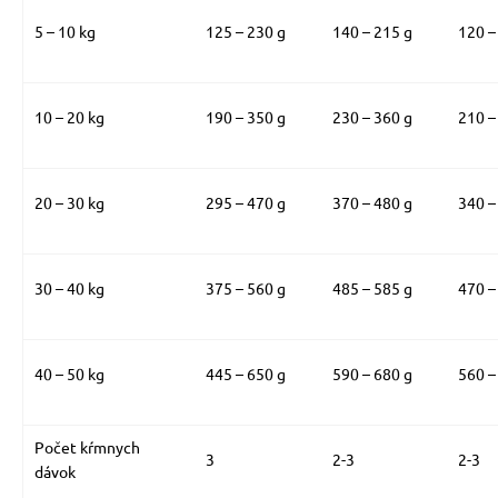
5 – 10 kg
125 – 230 g
140 – 215 g
120 –
10 – 20 kg
190 – 350 g
230 – 360 g
210 –
20 – 30 kg
295 – 470 g
370 – 480 g
340 –
30 – 40 kg
375 – 560 g
485 – 585 g
470 –
40 – 50 kg
445 – 650 g
590 – 680 g
560 –
Počet kŕmnych
3
2-3
2-3
dávok