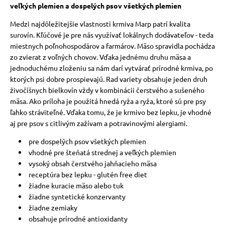
veľkých plemien a dospelých psov všetkých plemien
Medzi najdôležitejšie vlastnosti krmiva Marp patrí kvalita
surovín. Kľúčové je pre nás využívať lokálnych dodávateľov - teda
miestnych poľnohospodárov a farmárov. Mäso spravidla pochádza
zo zvierat z voľných chovov. Vďaka jednému druhu mäsa a
jednoduchému zloženiu sa nám darí vytvárať prírodné krmiva, po
ktorých psi dobre prospievajú. Rad variety obsahuje jeden druh
živočíšnych bielkovín vždy v kombinácii čerstvého a sušeného
mäsa. Ako príloha je použitá hnedá ryža a ryža, ktoré sú pre psy
ľahko stráviteľné. Vďaka tomu, že je krmivo bez lepku, je vhodné
aj pre psov s citlivým zažívam a potravinovými alergiami.
pre dospelých psov všetkých plemien
vhodné pre šteňatá strednej a veľkých plemien
vysoký obsah čerstvého jahňacieho mäsa
receptúra ​​bez lepku - glutén free diet
žiadne kuracie mäso alebo tuk
žiadne syntetické konzervanty
žiadne zemiaky
obsahuje prírodné antioxidanty