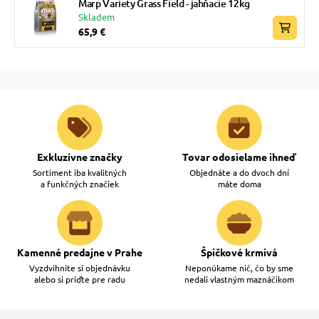
Marp Variety Grass Field - jahňacie 12kg
Skladem
65,9 €
Exkluzívne značky
Tovar odosielame ihneď
Sortiment iba kvalitných
Objednáte a do dvoch dní
a funkčných značiek
máte doma
Kamenné predajne v Prahe
Špičkové krmivá
Vyzdvihnite si objednávku
Neponúkame nič, čo by sme
alebo si príďte pre radu
nedali vlastným maznáčikom