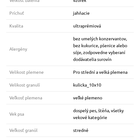
Veľkosť balenia
vzorek
Príchuť
jahňacie
Kvalita
ultraprémiová
bez umelých konzervantov,
bez kukurice, pšenice alebo
Alergény
sóje, zodpovedne vyberaní
dodávatelia surovín
Velikost plemene
Pro střední a velká plemena
Velikost granulí
kulicka_10x10
Veľkosť plemena
veľké plemeno
dospelý pes, štěňa, všetky
Vek psa
vekové kategórie
Veľkosť granúl
stredné