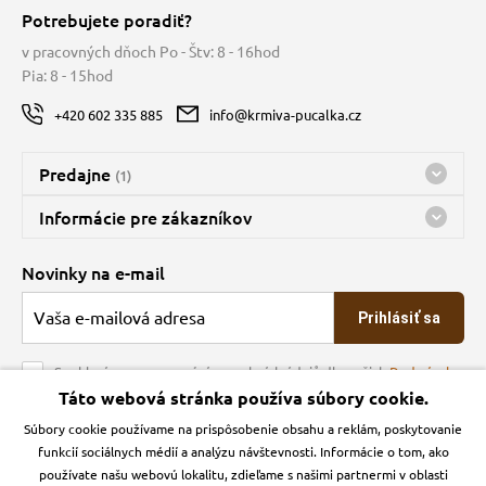
Potrebujete poradiť?
v pracovných dňoch Po - Štv: 8 - 16hod
Pia: 8 - 15hod
+420 602 335 885
info@krmiva-pucalka.cz
Predajne
(1)
Predajňa a sklad Kbely
Informácie pre zákazníkov
Bohužiaľ, momentálne máme zatvorené
Doprava
Novinky na e-mail
O spoločnosti
Prihlásiť sa
Veľkoobchod
Obchodné podmienky
Souhlasím se zpracováním osobních údajů dle našich
Podmínek
ochrany osobních údajů
Táto webová stránka používa súbory cookie.
Kontakt
Súbory cookie používame na prispôsobenie obsahu a reklám, poskytovanie
Krmiva Pučálka na sociálnych sieťach
Podmienky ochrany osobných údajov
funkcií sociálnych médií a analýzu návštevnosti. Informácie o tom, ako
Zásady používanie cookies a Google Analytics
používate našu webovú lokalitu, zdieľame s našimi partnermi v oblasti
Instagran
Facebook