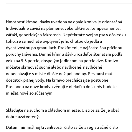
Hmotnosť kŕmnej dávky uvedená na obale krmiva je orientačná.
Individuálne závisí na plemene, veku, aktivite, temperamente,
záťaži, genetických faktoroch. Nepřekrmte svojho psa v dôsledku
toho, že sa necháte ovplyvniť jeho chuťou do jedla a
dychtivosťou po granuliach. Prekŕmení je najčastejšou príčinou
poruchy trávenia. Dennú kŕmnu dávku rozdeľte šteňatám podľa
veku na 5-3 porcie, dospelým jedincom na porcie dve. Krmivo
môžete skrmovať suché alebo navlhčené, navlhčené
nenechávajte v miske dlhšie než pol hodiny. Pes musí mať
dostatok pitnej vody. Na krmivo prechádzajte postupne.
Prechodu na nové krmivo věnujte niekoľko dní, kedy budete
miešať nové so súčasným.
Skladujte na suchom a chladnom mieste. Uistite sa, že je obal
dobre uzatvorený.
Dátum minimálnej trvanlivosti, číslo šarže a registračné číslo