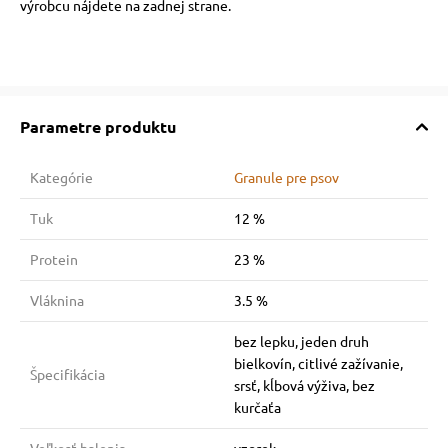
výrobcu nájdete na zadnej strane.
Parametre produktu
Kategórie
Granule pre psov
Tuk
12 %
Protein
23 %
Vláknina
3.5 %
bez lepku, jeden druh
bielkovín, citlivé zažívanie,
Špecifikácia
srsť, kĺbová výživa, bez
kurčaťa