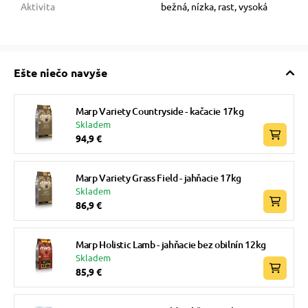
Aktivita
bežná, nízka, rast, vysoká
Ešte niečo navyše
Marp Variety Countryside - kačacie 17kg
Skladem
94,9 €
Marp Variety Grass Field - jahňacie 17kg
Skladem
86,9 €
Marp Holistic Lamb - jahňacie bez obilnín 12kg
Skladem
85,9 €