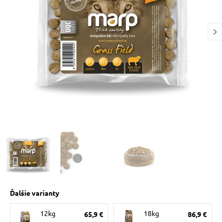
 prostriedky
pre mačky
 a vitamíny
ky a pelechy
re mačky
my
Ďalšie varianty
e pre mačky
12kg
18kg
65,9 €
86,9 €