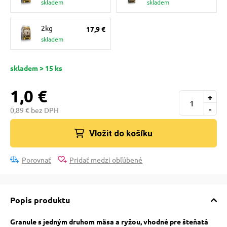
skladem
skladem
pre mačky
2kg
17,9 €
 pre mačky
skladem
skladem > 15 ks
ie podložky
1,0 €
+
vé poukazy
-
0,89 € bez DPH
Vložit do košíku
Porovnať
Pridať medzi obľúbené
Popis produktu
Granule s jedným druhom mäsa a ryžou, vhodné pre šteňatá