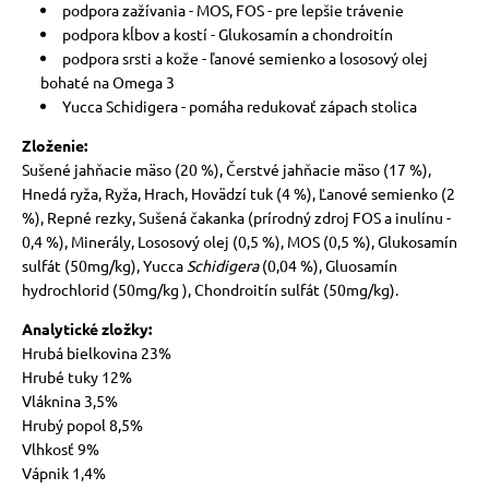
podpora zažívania - MOS, FOS - pre lepšie trávenie
podpora kĺbov a kostí - Glukosamín a chondroitín
podpora srsti a kože - ľanové semienko a lososový olej
bohaté na Omega 3
Yucca Schidigera - pomáha redukovať zápach stolica
Zloženie:
Sušené jahňacie mäso (20 %), Čerstvé jahňacie mäso (17 %),
Hnedá ryža, Ryža, Hrach, Hovädzí tuk (4 %), Ľanové semienko (2
%), Repné rezky, Sušená čakanka (prírodný zdroj FOS a inulínu -
0,4 %), Minerály, Lososový olej (0,5 %), MOS (0,5 %), Glukosamín
sulfát (50mg/kg), Yucca
Schidigera
(0,04 %), Gluosamín
hydrochlorid (50mg/kg ), Chondroitín sulfát (50mg/kg).
Analytické zložky:
Hrubá bielkovina 23%
Hrubé tuky 12%
Vláknina 3,5%
Hrubý popol 8,5%
Vlhkosť 9%
Vápnik 1,4%