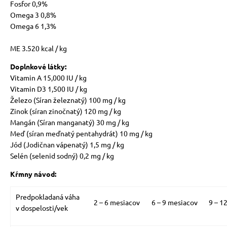
Fosfor 0,9%
Omega 3 0,8%
Omega 6 1,3%
ME 3.520 kcal / kg
Doplnkové látky:
Vitamin A 15,000 IU / kg
Vitamin D3 1,500 IU / kg
Železo (Síran železnatý) 100 mg / kg
Zinok (síran zinočnatý) 120 mg / kg
Mangán (Síran manganatý) 30 mg / kg
Meď (síran meďnatý pentahydrát) 10 mg / kg
Jód (Jodičnan vápenatý) 1,5 mg / kg
Selén (selenid sodný) 0,2 mg / kg
Kŕmny návod:
Predpokladaná váha
2 – 6 mesiacov
6 – 9 mesiacov
9 – 1
v dospelosti/vek