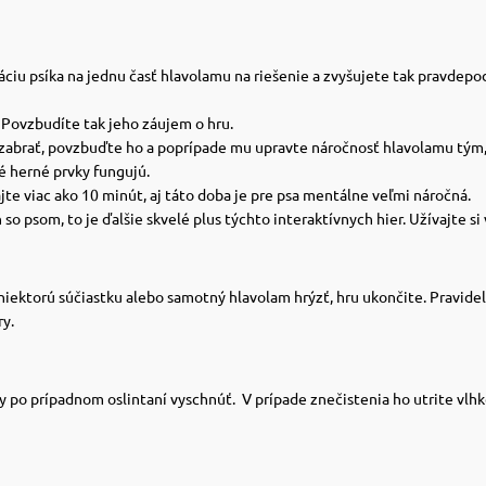
ráciu psíka na jednu časť hlavolamu na riešenie a zvyšujete tak pravd
 Povzbudíte tak jeho záujem o hru.
vi zabrať, povzbuďte ho a poprípade mu upravte náročnosť hlavolamu tým
é herné prvky fungujú.
e viac ako 10 minút, aj táto doba je pre psa mentálne veľmi náročná.
o psom, to je ďalšie skvelé plus týchto interaktívnych hier. Užívajte si
niektorú súčiastku alebo samotný hlavolam hrýzť, hru ukončite.
Pravidel
y.
ky po prípadnom oslintaní vyschnúť.
V prípade znečistenia ho utrite vlh