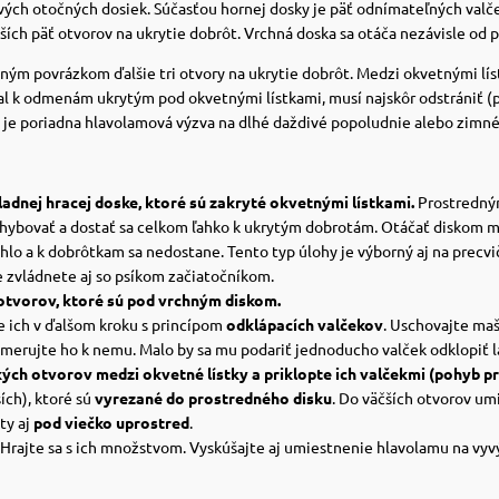
vých otočných dosiek.
Súčasťou hornej dosky je päť odnímateľných valč
ších päť otvorov na ukrytie dobrôt.
Vrchná doska sa otáča nezávisle od 
ým povrázkom ďalšie tri otvory na ukrytie dobrôt.
Medzi okvetnými líst
tal k odmenám ukrytým pod okvetnými lístkami, musí najskôr odstrániť (
 je poriadna hlavolamová výzva na dlhé daždivé popoludnie alebo zimné
ladnej hracej doske, ktoré sú zakryté okvetnými lístkami.
Prostredným
hybovať a dostať sa celkom ľahko k ukrytým dobrotám. Otáčať diskom 
š rýchlo a k dobrôtkam sa nedostane. Tento typ úlohy je výborný aj na pr
e zvládnete aj so psíkom začiatočníkom.
otvorov, ktoré sú pod vrchným diskom.
e ich v ďalšom kroku s princípom
odklápacích valčekov
. Uschovajte maš
asmerujte ho k nemu. Malo by sa mu podariť jednoducho valček odklopiť
ých otvorov medzi okvetné lístky a priklopte ich valčekmi (pohyb pr
ích), ktoré sú
vyrezané do prostredného disku
. Do väčších otvorov umi
ty aj
pod viečko uprostred
.
Hrajte sa s ich množstvom. Vyskúšajte aj umiestnenie hlavolamu na vyvýš