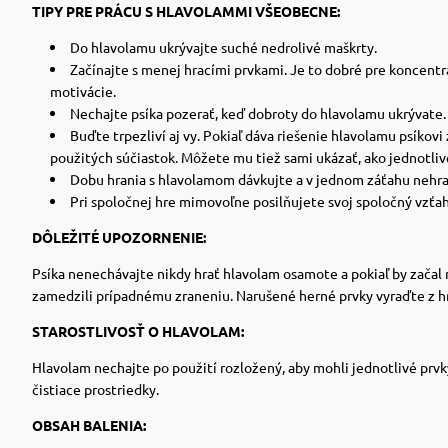
TIPY PRE PRÁCU S HLAVOLAMMI VŠEOBECNE:
Do hlavolamu ukrývajte suché nedrolivé maškrty.
Začínajte s menej hracími prvkami. Je to dobré pre koncent
motivácie.
Nechajte psíka pozerať, keď dobroty do hlavolamu ukrývate.
Buďte trpezliví aj vy. Pokiaľ dáva riešenie hlavolamu psíko
použitých súčiastok. Môžete mu tiež sami ukázať, ako jednotliv
Dobu hrania s hlavolamom dávkujte a v jednom záťahu nehrajt
Pri spoločnej hre mimovoľne posilňujete svoj spoločný vzťah s
DÔLEŽITÉ UPOZORNENIE:
Psíka nenechávajte nikdy hrať hlavolam osamote a pokiaľ by začal 
zamedzili prípadnému zraneniu. Narušené herné prvky vyraďte z hr
STAROSTLIVOSŤ O HLAVOLAM:
Hlavolam nechajte po použití rozložený, aby mohli jednotlivé prv
čistiace prostriedky.
OBSAH BALENIA: