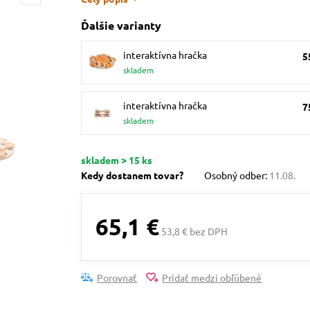
Ďalšie varianty
interaktívna hračka
5
skladem
interaktívna hračka
7
skladem
skladem > 15 ks
Kedy dostanem tovar?
Osobný odber:
11.08.
65,1 €
53,8 € bez DPH
Porovnať
Pridať medzi obľúbené