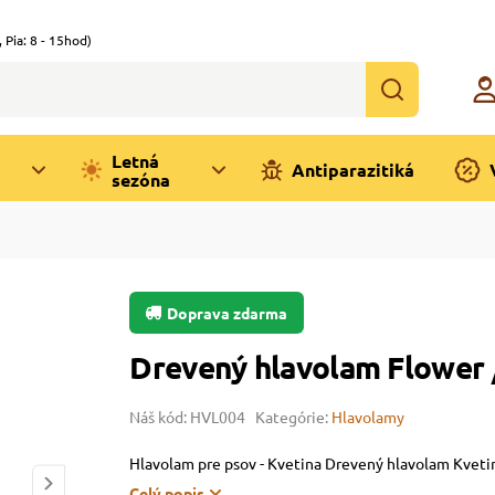
,
Pia: 8 - 15hod)
Letná
Antiparazitiká
sezóna
Doprava zdarma
Drevený hlavolam Flower 
Náš kód: HVL004
Kategórie:
Hlavolamy
Hlavolam pre psov - Kvetina Drevený hlavolam Kveti
Celý popis