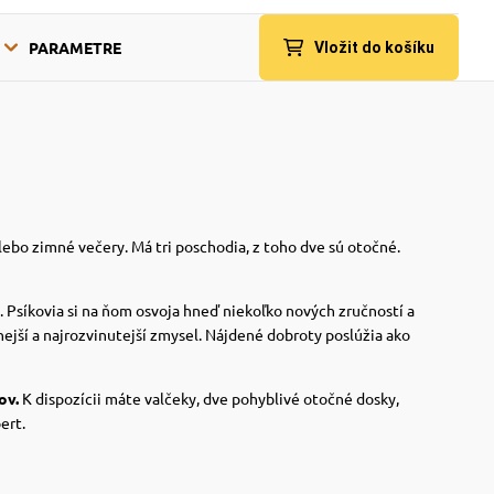
PARAMETRE
Vložit do košíku
alebo zimné večery.
Má tri poschodia, z toho dve sú otočné.
.
Psíkovia si na ňom osvoja hneď niekoľko nových zručností a
nejší a najrozvinutejší zmysel. Nájdené dobroty poslúžia ako
ov.
K dispozícii máte valčeky, dve pohyblivé otočné dosky,
ert.