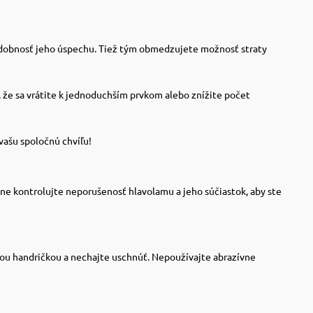
epodobnosť jeho úspechu. Tiež tým obmedzujete možnosť straty
, že sa vrátite k jednoduchším prvkom alebo znížite počet
 vašu spoločnú chvíľu!
ne kontrolujte neporušenosť hlavolamu a jeho súčiastok, aby ste
kou handričkou a nechajte uschnúť. Nepoužívajte abrazívne