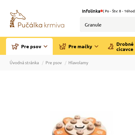
Infolinka
( Po - Štv: 8 - 16hod
Drobné
Pre psov
Pre mačky
cicavce
Úvodná stránka
Pre psov
Hlavolamy