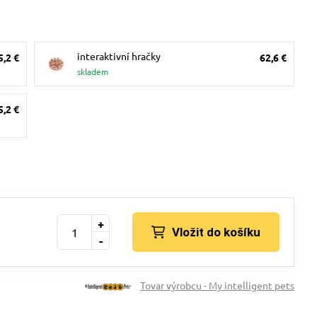
interaktivní hračky
5,2 €
62,6 €
skladem
5,2 €
+
Vložit do košíku
-
Tovar výrobcu - My intelligent pets