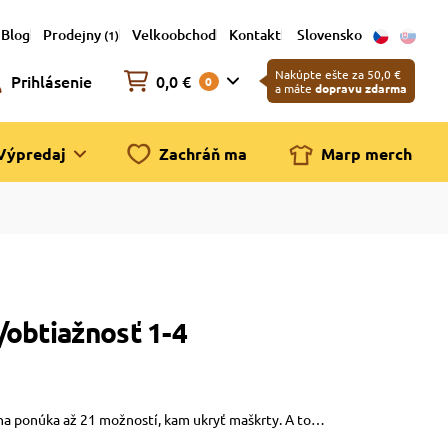
Blog
Prodejny
Velkoobchod
Kontakt
Slovensko
(1)
Nakúpte ešte za 50,0 €
Prihlásenie
0,0 €
0
a máte
dopravu zdarma
Výpredaj
Zachráň ma
Marp merch
/obtiažnosť 1-4
na ponúka až 21 možností, kam ukryť maškrty. A to…