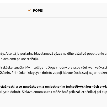
POPIS
rty.
A to už je poriadna hlavolamová výzva na dlhé daždivé popoludnie 
 hlavolamu pekne sťažujú.
 rakúskej značky My Intelligent Dogs vhodný pre psov všetkých veľkostí
ýšľaniu.
Pri hľadaní ukrytých dobrôt zapojí hlavne čuch, svoj najprirodze
iažnosti, a to množstvom a umiestnením jednotlivých herných prvk
rytie dobrôt. S hlavolamom sa tak môže hrať psík začiatočník aj psí exp