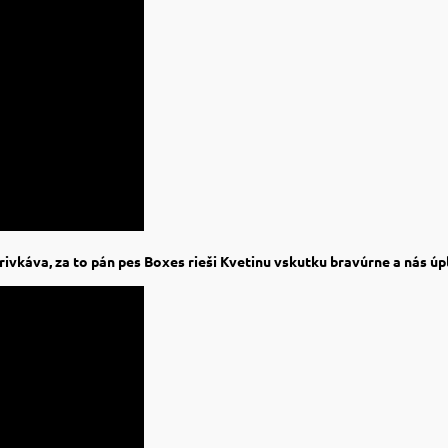
ivkáva, za to pán pes Boxes rieši Kvetinu vskutku bravúrne a nás úpln