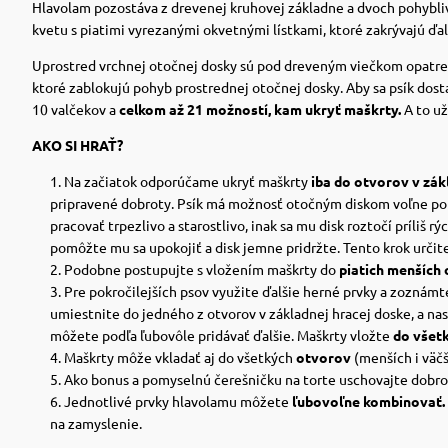
Hlavolam pozostáva z drevenej kruhovej základne a dvoch pohybli
kvetu s piatimi vyrezanými okvetnými lístkami, ktoré zakrývajú ďal
Uprostred vrchnej otočnej dosky sú pod dreveným viečkom opatren
ktoré zablokujú pohyb prostrednej otočnej dosky.
Aby sa psík dos
10 valčekov a
celkom až 21 možností, kam ukryť maškrty.
A to už
AKO SI HRAŤ
?
Na začiatok odporúčame ukryť maškrty
iba do otvorov v zák
pripravené dobroty. Psík má možnosť otočným diskom voľne po
pracovať trpezlivo a starostlivo, inak sa mu disk roztočí príli
pomôžte mu sa upokojiť a disk jemne pridržte. Tento krok určit
Podobne postupujte s vložením maškrty do
piatich menších 
Pre pokročilejších psov využite ďalšie herné prvky a zoznámt
umiestnite do jedného z otvorov v základnej hracej doske, a n
môžete podľa ľubovôle pridávať ďalšie. Maškrty vložte
do všetk
Maškrty môže vkladať aj do všetkých
otvorov
(menších i väčš
Ako bonus a pomyselnú čerešničku na torte uschovajte dobro
Jednotlivé prvky hlavolamu môžete
ľubovoľne kombinovať.
na zamyslenie.