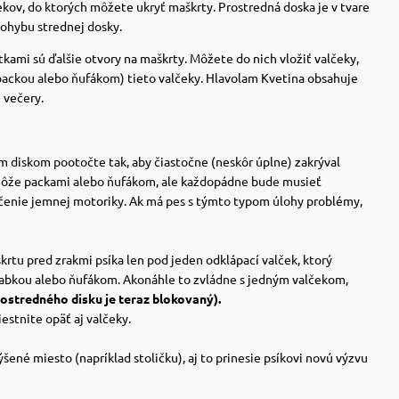
ekov, do ktorých môžete ukryť maškrty.
Prostredná doska je v tvare
pohybu strednej dosky.
kami sú ďalšie otvory na maškrty. Môžete do nich vložiť valčeky,
packou alebo ňufákom) tieto valčeky.
Hlavolam Kvetina obsahuje
 večery.
 diskom pootočte tak, aby čiastočne (neskôr úplne) zakrýval
môže packami alebo ňufákom, ale každopádne bude musieť
ecvičenie jemnej motoriky. Ak má pes s týmto typom úlohy problémy,
krtu pred zrakmi psíka len pod jeden odklápací valček, ktorý
 labkou alebo ňufákom. Akonáhle to zvládne s jedným valčekom,
ostredného disku je teraz blokovaný).
estnite opäť aj valčeky.
ené miesto (napríklad stoličku), aj to prinesie psíkovi novú výzvu