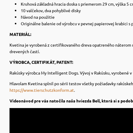
Kruhová základná hracia doska s priemerom 29 cm, výška 5 c
10 valčekov, dva pohyblivé disky
Návod na použitie
Originálne balenie od výrobcu v pevnej papierovej krabici s 
MATERIÁL:
Kvetina je vyrobená z certifikovaného dreva opatreného náterom na 
drevených častí.
VÝROBCA, CERTIFIKÁT, PATENT:
Rakúsky výrobca My Intelligent Dogs.
Vývoj v Rakúsku, vyrobené v
Hlavolam Kvetina splnil po sérii testov všetky požiadavky rakúske
https://www.tierschutzkonform.at
.
Videonávod pre vás natočila naša hviezda Bell, ktorá si s podo