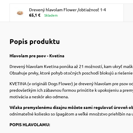
Drevený hlavolam Flower /obtiažnosť 1-4
65,1 €
Skladem
Popis produktu
Hlavolam pre psov - Kvetina
Drevený hlavolam Kvetina ponúka až 21 možností, kam ukryť mašk
Obsahuje prvky, ktoré pohyb otočných poschodí blokujú a riešenie
KVETINA (v origináli Dogs Flower) je drevený hlavolam pre psov od
predovšetkým ich zábavnou formou prinútite k upokojeniu a prem
motivácia a neskôr ako odmena.
Vďaka premyslenému dizajnu môžete sami regulovať úroveň obt
odnímateľné koliesko so špagátom a veľké množstvo priehlbín na uk
POPIS HLAVOLAMU: