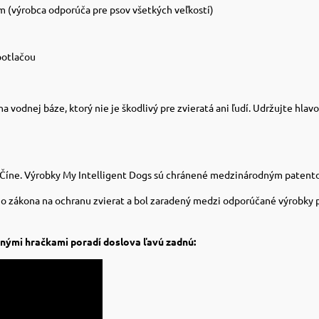
m (výrobca odporúča pre psov všetkých veľkostí)
potlačou
vodnej báze, ktorý nie je škodlivý pre zvieratá ani ľudí. Udržujte hlavo
 Číne.
Výrobky My Intelligent Dogs sú chránené medzinárodným patent
ho zákona na ochranu zvierat a bol zaradený medzi odporúčané výrobky p
bnými hračkami poradí doslova ľavú zadnú: