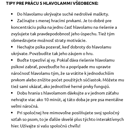
TIPY PRE PRÁCU S HLAVOLAMMI VŠEOBECNE:
Do hlavolamu ukrývajte suché nedrolivé maškrty.
Začínajte s menej hracími prvkami. Je to dobré pre
koncentráciu psíka na jednu časť hlavolamu na riešenie a
zvyšujete tak pravdepodobnosť jeho úspechu. Tiež tým
obmedzujete možnosť straty motivácie.
Nechajte psíka pozerať, keď dobroty do hlavolamu
ukrývate. Povzbudíte tak jeho záujem o hru.
Buďte trpezliví aj vy. Pokiaľ dáva riešenie hlavolamu
psíkovi zabrať, povzbuďte ho a poprípade mu upravte
náročnosť hlavolamu tým, že sa vrátite k jednoduchším
prvkom alebo znížite počet použitých súčiastok. Môžete mu
tiež sami ukázať, ako jednotlivé herné prvky fungujú.
Dobu hrania s hlavolamom dávkujte a v jednom záťahu
nehrajte viac ako 10 minút, aj táto doba je pre psa mentálne
veľmi náročná.
Pri spoločnej hre mimovoľne posilňujete svoj spoločný
vzťah so psom, to je ďalšie skvelé plus týchto interaktívnych
hier. Užívajte si vašu spoločnú chvíľu!