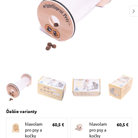
 prostriedky
pre mačky
 a vitamíny
ky a pelechy
re mačky
my
Ďalšie varianty
e pre mačky
hlavolam
hlavolam
60,5 €
60,5 €
pro psy a
pro psy a
kočky
kočky