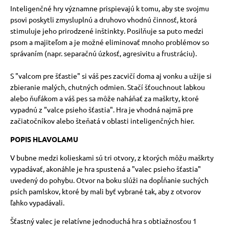
Inteligenčné hry významne prispievajú k tomu, aby ste svojmu
psovi poskytli zmysluplnú a druhovo vhodnú činnosť, ktorá
stimuluje jeho prirodzené inštinkty. Posilňuje sa puto medzi
psom a majiteľom a je možné eliminovať mnoho problémov so
správaním (napr. separačnú úzkosť, agresivitu a frustráciu).
S "valcom pre šťastie" si váš pes zacvičí doma aj vonku a užije si
zbieranie malých, chutných odmien. Stačí šťouchnout labkou
alebo ňufákom a váš pes sa môže naháňať za maškrty, ktoré
vypadnú z "valce psieho šťastia". Hra je vhodná najmä pre
začiatočníkov alebo šteňatá v oblasti inteligenčných hier.
POPIS HLAVOLAMU
V bubne medzi kolieskami sú tri otvory, z ktorých môžu maškrty
vypadávať, akonáhle je hra spustená a "valec psieho šťastia"
uvedený do pohybu. Otvor na boku slúži na dopĺňanie suchých
psích pamlskov, ktoré by mali byť vybrané tak, aby z otvorov
ľahko vypadávali.
Šťastný valec je relatívne jednoduchá hra s obtiažnosťou 1