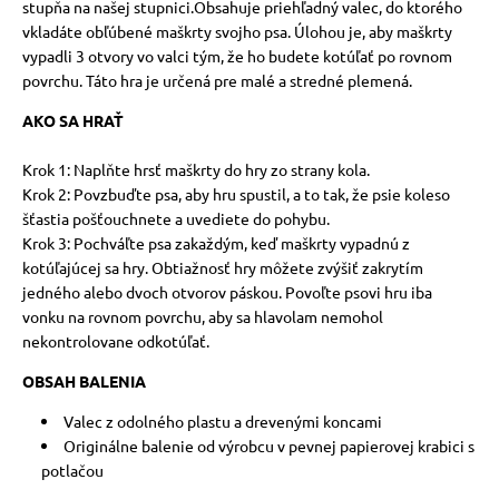
stupňa na našej stupnici.Obsahuje priehľadný valec, do ktorého
vkladáte obľúbené maškrty svojho psa. Úlohou je, aby maškrty
vypadli 3 otvory vo valci tým, že ho budete kotúľať po rovnom
povrchu. Táto hra je určená pre malé a stredné plemená.
AKO SA HRAŤ
Krok 1: Naplňte hrsť maškrty do hry zo strany kola.
Krok 2: Povzbuďte psa, aby hru spustil, a to tak, že psie koleso
šťastia pošťouchnete a uvediete do pohybu.
Krok 3: Pochváľte psa zakaždým, keď maškrty vypadnú z
kotúľajúcej sa hry. Obtiažnosť hry môžete zvýšiť zakrytím
jedného alebo dvoch otvorov páskou. Povoľte psovi hru iba
vonku na rovnom povrchu, aby sa hlavolam nemohol
nekontrolovane odkotúľať.
OBSAH BALENIA
Valec z odolného plastu a drevenými koncami
Originálne balenie od výrobcu v pevnej papierovej krabici s
potlačou