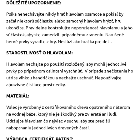
DÔLEŽITÉ UPOZORNENIE:
Psíka nenechávajte nikdy hrať hlavolam osamote a pokiaľ by
začal niektorú súčiastku alebo samotný hlavolam hrýzť, hru
ukončite.
Pravidelne kontrolujte neporušenosť hlavolamu a jeho
súčiastok, aby ste zamedzili prípadnému zraneniu. Narušené
herné prvky vyraďte z hry. Neslúži ako hračka pre deti.
STAROSTLIVOSŤ O HLAVOLAM:
Hlavolam nechajte po použití rozložený, aby mohli jednotlivé
prvky po prípadnom oslintaní vyschnúť.
V prípade znečistenia ho
utrite vlhkou handričkou a nechajte uschnúť. Nepoužívajte
abrazívne čistiace prostriedky.
MATERIÁL:
Valec je vyrobený z certifikovaného dreva opatreného náterom
na vodnej báze, ktorý nie je škodlivý pre zvieratá ani ľudí.
Udržujte hlavolam čo najviac v suchu, aby ste predišli
naboptnaniu jednotlivých drevených častí.
VÝROBCA, CERTIFIKÁT, PATENT: