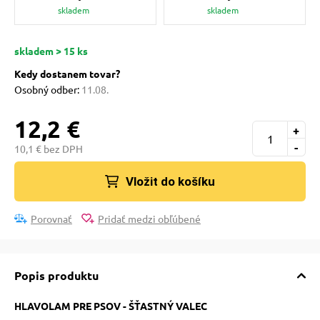
pre mačky
skladem
skladem
skladem > 15 ks
 pre mačky
Kedy dostanem tovar?
Osobný odber:
11.08.
ie podložky
12,2 €
+
-
10,1 € bez DPH
vé poukazy
Vložit do košíku
Porovnať
Pridať medzi obľúbené
Popis produktu
HLAVOLAM PRE PSOV - ŠŤASTNÝ VALEC