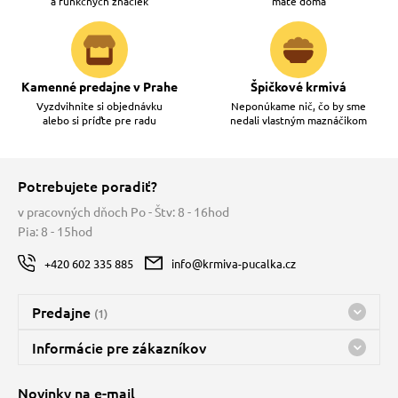
a funkčných značiek
máte doma
Kamenné predajne v Prahe
Špičkové krmivá
Vyzdvihnite si objednávku
Neponúkame nič, čo by sme
alebo si príďte pre radu
nedali vlastným maznáčikom
Potrebujete poradiť?
v pracovných dňoch Po - Štv: 8 - 16hod
Pia: 8 - 15hod
+420 602 335 885
info@krmiva-pucalka.cz
Predajne
(1)
Predajňa a sklad Kbely
Informácie pre zákazníkov
Bohužiaľ, momentálne máme zatvorené
Doprava
Novinky na e-mail