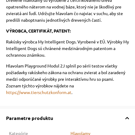
Drevené hlavolamy sú vyrobené z certifikovaného dreva
opatreného náterom na vodnej báze, ktorý nie je škodlivý pre
zvieratá ani ľudí. Udržujte hlavolam čo najviac v suchu, aby ste
predišli naboptnaniu jednotlivých drevených častí.
VÝROBCA, CERTIFIKÁT, PATENT:
Rakúsky výrobca My Intelligent Dogs. Vyrobené v EÚ. Výrobky My
Intelligent Dogs sú chránené medzinárodným patentom a
ochrannou známkou.
Hlavolam Playground Modul 2J splnil po sérii testov všetky
požiadavky rakúskeho zákona na ochranu zvierat a bol zaradený
medzi odporúčané výrobky pre interaktívnu hru so psami.
Zoznam týchto výrobkov nájdete na
https://www.tierschutzkonform.at
.
Parametre produktu
Kategórie
Hlavolamy