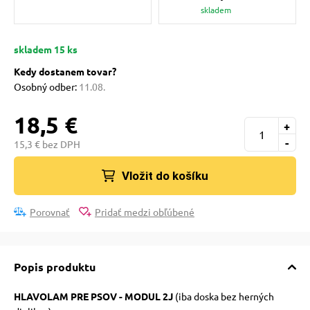
pre mačky
skladem
skladem 15 ks
 pre mačky
Kedy dostanem tovar?
Osobný odber:
11.08.
ie podložky
18,5 €
+
-
15,3 € bez DPH
vé poukazy
Vložit do košíku
Porovnať
Pridať medzi obľúbené
Popis produktu
HLAVOLAM PRE PSOV - MODUL 2J
(iba doska bez herných