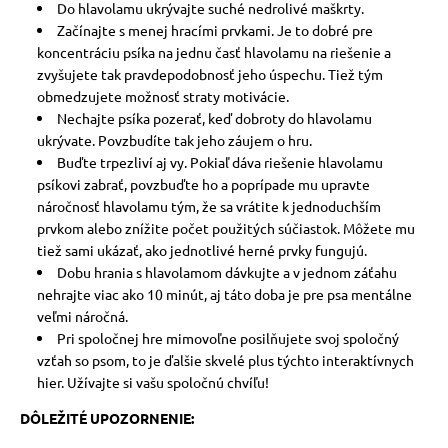
Do hlavolamu ukrývajte suché nedrolivé maškrty.
Začínajte s menej hracími prvkami. Je to dobré pre
koncentráciu psíka na jednu časť hlavolamu na riešenie a
zvyšujete tak pravdepodobnosť jeho úspechu. Tiež tým
obmedzujete možnosť straty motivácie.
Nechajte psíka pozerať, keď dobroty do hlavolamu
ukrývate. Povzbudíte tak jeho záujem o hru.
Buďte trpezliví aj vy. Pokiaľ dáva riešenie hlavolamu
psíkovi zabrať, povzbuďte ho a poprípade mu upravte
náročnosť hlavolamu tým, že sa vrátite k jednoduchším
prvkom alebo znížite počet použitých súčiastok. Môžete mu
tiež sami ukázať, ako jednotlivé herné prvky fungujú.
Dobu hrania s hlavolamom dávkujte a v jednom záťahu
nehrajte viac ako 10 minút, aj táto doba je pre psa mentálne
veľmi náročná.
Pri spoločnej hre mimovoľne posilňujete svoj spoločný
vzťah so psom, to je ďalšie skvelé plus týchto interaktívnych
hier. Užívajte si vašu spoločnú chvíľu!
DÔLEŽITÉ UPOZORNENIE: