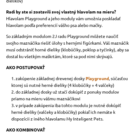
dielikov)
Radi by ste si zostavili svoj vlastný hlavolam na mieru?
Hlavolam Playground a jeho moduly vám umožnia poskladať
hlavolam podľa preferencií vášho psa alebo mačky.
So základným modulom 2J radu Playground môžete naučiť
svojho maznáčika riešiť úlohy s hernými figúrkami. Váš maznáčik
musí odstrániť horné dieliky (klobúčiky, poklop a tyčinky), aby sa
dostal ku všetkým maškrtám, ktoré sa pod nimi skrývajú.
AKO POSTUPOVAŤ
zakúpenie základnej drevenej dosky
Playground
, súčasťou
ktorej sú nutné herné dieliky (4 klobúčiky + 4 valčeky)
do základnej dosky už stačí dokúpiť z ponuky modulov
priamo na mieru vášmu maznáčikovi
v prípade zakúpenia iba tohto modulu je nutné dokúpiť
herné dieliky (valčeky a klobúčiky) pokiaľ ich nemáte k
dispozícii z iného hlavolamu My Inteligent Pets.
AKO KOMBINOVAŤ