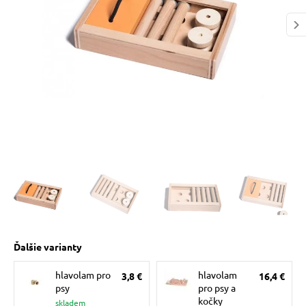
 prostriedky
pre mačky
 a vitamíny
ky a pelechy
re mačky
my
Ďalšie varianty
e pre mačky
hlavolam pro
hlavolam
3,8 €
16,4 €
psy
pro psy a
kočky
skladem