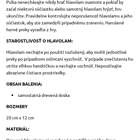
Psíka nenechávajte nikdy hrať hlavolam osamote a pokiaľ by
začal niektorú súčiastku alebo samotný hlavolam hrýzť, hru
ukončite.
Pravidelne kontrolujte neporušenosť hlavolamu a jeho
súčiastok, aby ste zamedzili prípadnému zraneniu. Narušené
herné prvky vyraďte z hry.
STAROSTLIVOSŤ O HLAVOLAM:
Hlavolam nechajte po použití rozložený, aby mohli jednotlivé
prvky po prípadnom oslintaní vyschnúť.
V prípade znečistenia ho
utrite vlhkou handričkou a nechajte uschnúť. Nepoužívajte
abrazívne čistiace prostriedky.
OBSAH BALENIA:
samostatná drevená doska
ROZMERY
20 cm x 12 cm
MATERIÁL: