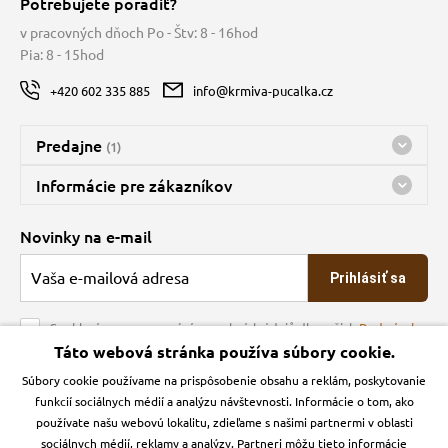
Potrebujete poradiť?
v pracovných dňoch Po - Štv: 8 - 16hod
Pia: 8 - 15hod
+420 602 335 885
info@krmiva-pucalka.cz
Predajne
(1)
Predajňa a sklad Kbely
Informácie pre zákazníkov
Bohužiaľ, momentálne máme zatvorené
Doprava
Novinky na e-mail
O spoločnosti
Prihlásiť sa
Veľkoobchod
Obchodné podmienky
Souhlasím se zpracováním osobních údajů dle našich
Podmínek
ochrany osobních údajů
Táto webová stránka používa súbory cookie.
Kontakt
Súbory cookie používame na prispôsobenie obsahu a reklám, poskytovanie
Krmiva Pučálka na sociálnych sieťach
Podmienky ochrany osobných údajov
funkcií sociálnych médií a analýzu návštevnosti. Informácie o tom, ako
Zásady používanie cookies a Google Analytics
používate našu webovú lokalitu, zdieľame s našimi partnermi v oblasti
Instagran
Facebook
sociálnych médií, reklamy a analýzy. Partneri môžu tieto informácie