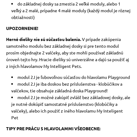
do základnej dosky sa zmestia 2 veľké moduly, alebo 1
veľký a 2 malé, prípadne 4 malé moduly (každý modul je rôznej
obtiažnosti)
UPOZORNENIE!
Herné dieliky nie sú súčasťou balenia.
V prípade zakúpenia
samotného modulu bez základnej dosky si pre tento modul
prosím objednajte 2 valčeky, aby ste mohli používať základnú
úroveň tejto hry. Hracie dieliky sú univerzálne a dajú sa použiť aj
z iných hlavolamov My Intelligent Pets.
modul 2J je ľubovoľnou súčasťou do hlavolamu Playground
modul 2J je iba doskou bez príslušenstva - klobúčikov a
valčekov, tie obsahuje základná doska Playground!
modul 2J je možné zakúpiť zvlášť bez základovej dosky, ale
je nutné dokúpiť samostatné príslušenstvo (klobúčiky a
valčeky), alebo ich použiť z iného hlavolamu My Inteligent
Pet
TIPY PRE PRÁCU S HLAVOLAMMI VŠEOBECNE: