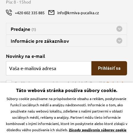
Pia: 8 - 15hod
+420 602 335 885
info@krmiva-pucalka.cz
Predajne
(1)
Predajňa a sklad Kbely
Informácie pre zákazníkov
nes máme otvorené 08:00 - 16:00
Doprava
Novinky na e-mail
O spoločnosti
Prihlásiť sa
Veľkoobchod
Obchodné podmienky
Souhlasím se zpracováním osobních údajů dle našich
Podmínek
ochrany osobních údajů
Táto webová stránka používa súbory cookie.
Kontakt
Súbory cookie používame na prispôsobenie obsahu a reklám, poskytovanie
Krmiva Pučálka na sociálnych sieťach
Podmienky ochrany osobných údajov
funkcií sociálnych médií a analýzu návštevnosti. Informácie o tom, ako
Zásady používanie cookies a Google Analytics
používate našu webovú lokalitu, zdieľame s našimi partnermi v oblasti
Instagran
Facebook
sociálnych médií, reklamy a analýzy. Partneri môžu tieto informácie
kombinovať s inými informáciami, ktoré im poskytnete alebo ktoré získajú v
dôsledku vášho používania ich služieb.
Zásady používania súborov cookie