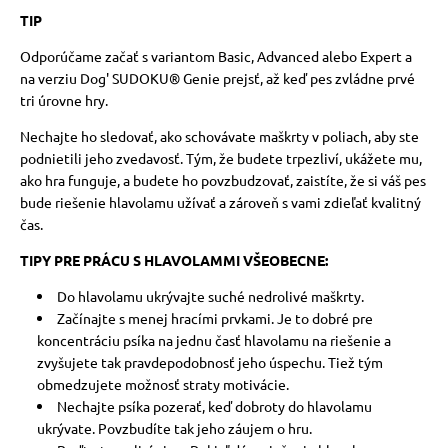
TIP
Odporúčame začať s variantom Basic, Advanced alebo Expert a
na verziu Dog' SUDOKU® Genie prejsť, až keď pes zvládne prvé
tri úrovne hry.
Nechajte ho sledovať, ako schovávate maškrty v poliach, aby ste
podnietili jeho zvedavosť. Tým, že budete trpezliví, ukážete mu,
ako hra funguje, a budete ho povzbudzovať, zaistíte, že si váš pes
bude riešenie hlavolamu užívať a zároveň s vami zdieľať kvalitný
čas.
TIPY PRE PRÁCU S HLAVOLAMMI VŠEOBECNE:
Do hlavolamu ukrývajte suché nedrolivé maškrty.
Začínajte s menej hracími prvkami. Je to dobré pre
koncentráciu psíka na jednu časť hlavolamu na riešenie a
zvyšujete tak pravdepodobnosť jeho úspechu. Tiež tým
obmedzujete možnosť straty motivácie.
Nechajte psíka pozerať, keď dobroty do hlavolamu
ukrývate. Povzbudíte tak jeho záujem o hru.