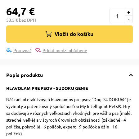
pre mačky
64,7 €
+
-
53,5 € bez DPH
 pre mačky
Vložit do košíku
ie podložky
Porovnať
Pridať medzi obľúbené
vé poukazy
Popis produktu
HLAVOLAM PRE PSOV - SUDOKU GENIE
Náš rad interaktívnych hlavolamov pre psov "Dog' SUDOKU®" je
vyvinutý a patentovaný spoločnosťou My Intelligent Pets®. Hry
sa dodávajú v rôznych veľkostiach vhodných pre vášho psa (malé,
stredné, veľké) a v štyroch úrovniach obtiažnosti (základné - 4
políčka, pokročilé - 6 políčok, expert - 9 políčok a džin - 16
políčok).