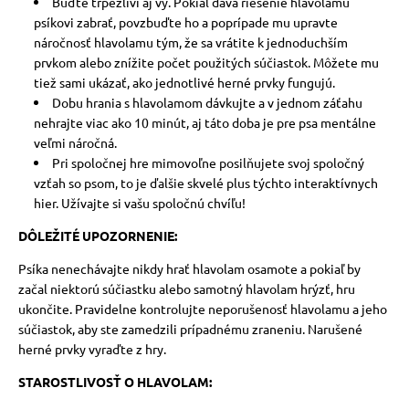
Buďte trpezliví aj vy. Pokiaľ dáva riešenie hlavolamu
psíkovi zabrať, povzbuďte ho a poprípade mu upravte
náročnosť hlavolamu tým, že sa vrátite k jednoduchším
prvkom alebo znížite počet použitých súčiastok. Môžete mu
tiež sami ukázať, ako jednotlivé herné prvky fungujú.
Dobu hrania s hlavolamom dávkujte a v jednom záťahu
nehrajte viac ako 10 minút, aj táto doba je pre psa mentálne
veľmi náročná.
Pri spoločnej hre mimovoľne posilňujete svoj spoločný
vzťah so psom, to je ďalšie skvelé plus týchto interaktívnych
hier. Užívajte si vašu spoločnú chvíľu!
DÔLEŽITÉ UPOZORNENIE:
Psíka nenechávajte nikdy hrať hlavolam osamote a pokiaľ by
začal niektorú súčiastku alebo samotný hlavolam hrýzť, hru
ukončite.
Pravidelne kontrolujte neporušenosť hlavolamu a jeho
súčiastok, aby ste zamedzili prípadnému zraneniu. Narušené
herné prvky vyraďte z hry.
STAROSTLIVOSŤ O HLAVOLAM: