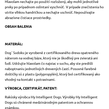
Hlavolam nechajte po použití rozložený, aby mohli jednotlivé
prvky po prípadnom oslintaní vyschnúť.
V prípade znečistenia ho
utrite vlhkou handričkou a nechajte uschnúť. Nepoužívajte
abrazívne čistiace prostriedky.
OBSAH BALENIA
MATERIÁL:
Dog´ Sudoku je vyrobené z certifikovaného dreva opatreného
náterom na vodnej báze, ktorý nie je škodlivý pre zvieratá ani
ľudí. Udržujte hlavolam čo najviac v suchu, aby ste predišli
naboptnaniu jednotlivých drevených častí. Posuvné farebné
doštičky sú z plastu (polypropylén), ktorý bol certifikovaný ako
vhodný na kontakt s potravinami.
VÝROBCA, CERTIFIKÁT, PATENT:
Rakúsky výrobca My Intelligent Dogs. Výrobky My Intelligent
Dogs sú chránené medzinárodným patentom a ochrannou
známkou.