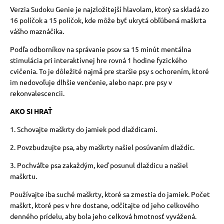
Verzia Sudoku Genie je najzložitejší hlavolam, ktorý sa skladá zo
16 políčok a 15 políčok, kde môže byť ukrytá obľúbená maškrta
vášho maznáčika.
Podľa odborníkov na správanie psov sa 15 minút mentálna
stimulácia pri interaktívnej hre rovná 1 hodine fyzického
cvičenia. To je dôležité najmä pre staršie psy s ochorením, ktoré
im nedovoľuje dlhšie venčenie, alebo napr. pre psy v
rekonvalescencii.
AKO SI HRAŤ
1. Schovajte maškrty do jamiek pod dlaždicami.
2. Povzbudzujte psa, aby maškrty našiel posúvaním dlaždíc.
3. Pochváľte psa zakaždým, keď posunul dlaždicu a našiel
maškrtu.
Používajte iba suché maškrty, ktoré sa zmestia do jamiek. Počet
maškrt, ktoré pes v hre dostane, odčítajte od jeho celkového
denného prídelu, aby bola jeho celková hmotnosť vyvážená.