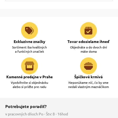
Exkluzívne značky
Tovar odosielame ihneď
Sortiment iba kvalitných
Objednáte a do dvoch dní
a funkčných značiek
máte doma
Kamenné predajne v Prahe
Špičkové krmivá
Vyzdvihnite si objednávku
Neponúkame nič, čo by sme
alebo si príďte pre radu
nedali vlastným maznáčikom
Potrebujete poradiť?
v pracovných dňoch Po - Štv: 8 - 16hod