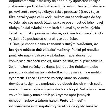
odporúčame vložiť maškrty do priehlbiny uprostred kocky a
štrbinami v protiľahlých stranách pretiahnuť len jednu dosku a
psíkovi tento nový typ úkrytu takto predstaviť (tzn. v tejto
fáze nezakrývajte celú kocku vekom ani nepridávajte do hry
valčeky, aby ste neodvádzali psíkovu pozornosť od jeho novej
úlohy). Pokiaľ zvládol dobre krok č. 1, mal by sa veľmi rýchlo
začať zaujímať o povrázky v doske, za ktoré ho dokáže z kocky
vytiahnuť a pochutnať si na ukryté dobrôtke.
Ďalej je vhodné psíka zoznámiť s
dutými valčekmi, do
ktorých môžete tiež vkladať maškrty.
Pokiaľ pri nácviku
použijete najprv valčeky v základnej hracej doske (po
vonkajších stranách kocky), môže sa stať, že si psík zafixuje,
že je možné valčeky odklápať jednoducho ňufákom alebo
packou a dostať sa tak k dobrôtke. To by sa vám ale mohlo
vypomstiť. Prečo? Pretože valčeky, ktoré sa vkladajú
dovnútra kocky na uzamknutie do oboch dosiek v nich sedia
oveľa hlbšie a nejde ich jednoducho odklopiť. Valčeky vložené
vo vnútri kocky musia totiž psík vybrať opäť jemných
úchopom zubov a ťahom nahor.
Preto vám veľmi
odporúčame učiť najskôr vyberať valčeky vložené vo