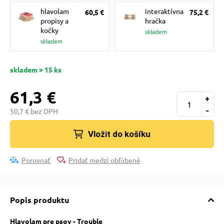
pre mačky
hlavolam
interaktívna
60,5 €
75,2 €
propisy a
hračka
kočky
skladem
 pre mačky
skladem
skladem > 15 ks
ie podložky
61,3 €
+
vé poukazy
-
50,7 € bez DPH
Vložit do košíku
Porovnať
Pridať medzi obľúbené
Popis produktu
Hlavolam pre psov - Trouble