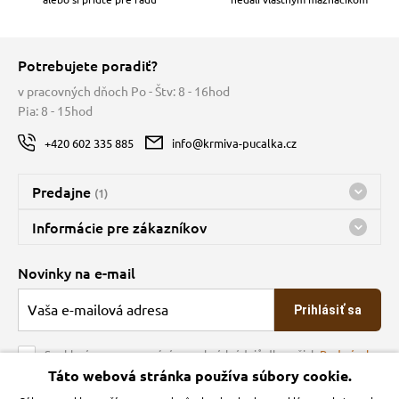
Potrebujete poradiť?
v pracovných dňoch Po - Štv: 8 - 16hod
Pia: 8 - 15hod
+420 602 335 885
info@krmiva-pucalka.cz
Predajne
(1)
Predajňa a sklad Kbely
Informácie pre zákazníkov
nes máme otvorené 08:00 - 15:00
Doprava
Novinky na e-mail
O spoločnosti
Prihlásiť sa
Veľkoobchod
Obchodné podmienky
Souhlasím se zpracováním osobních údajů dle našich
Podmínek
ochrany osobních údajů
Táto webová stránka používa súbory cookie.
Kontakt