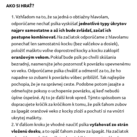
AKO SI HRAŤ
?
Vzhľadom na to, že sa jedná o obtiažny hlavolam,
odporúčame nechať psíka vyskúšať
jednotlivé typy úkrytov
najprv samostatne a až ich bude zvládať, začať ich
postupne kombinovať.
Na začiatok odporúčame z hlavolamu
ponechať len samostatnú kocku (bez valčekov a dosiek),
položiť maškrtu voľne doprostred kocky a kocku zaklopiť
oranžovým vekom.
Pokiaľ bude psík po chvíli skúšania
bezradný, nasmerujte jeho pozornosť k povrázku upevnenému
vo veku. Odporúčame psíka chváliť a odmeniť za to, že ho
napadne so zubami k povrázku vôbec priblížiť. Tak najlepšie
pochopia, že je na správnej ceste. Podobne potom jasajte a
odmeňujte pokusy o uchopenie povrázku, aj keď nebudú
úplne úspešné. Aj to je ďalší krok vpred. Týmto spôsobom sa
dopracujete krôčik za krôčikom k tomu, že psík ťahom zubov
za špagát oranžové veko z kocky zloží a pochutí si na vnútri
ukrytej maškrty.
V ďalšom kroku je vhodné naučiť psíka
vyťahovať zo strán
vloženú dosku
, a to opäť ťahom zubov za špagát. Na začiatok