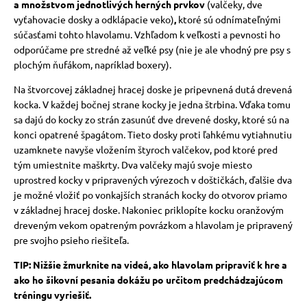
a
množstvom
jednotlivých herných prvkov
(valčeky,
dve
vyťahovacie dosky a odklápacie veko)
,
ktoré sú odnímateľnými
súčasťami tohto hlavolamu.
Vzhľadom k veľkosti a pevnosti ho
odporúčame pre stredné až veľké psy (nie je ale vhodný pre psy s
plochým ňufákom, napríklad boxery).
Na štvorcovej základnej hracej doske je pripevnená dutá drevená
kocka.
V každej bočnej strane kocky je jedna štrbina.
Vďaka tomu
sa dajú do kocky zo strán zasunúť dve drevené dosky, ktoré sú na
konci opatrené špagátom.
Tieto dosky proti ľahkému vytiahnutiu
uzamknete navyše vložením štyroch valčekov, pod ktoré pred
tým umiestnite maškrty.
Dva valčeky majú svoje miesto
uprostred kocky v pripravených výrezoch v doštičkách, ďalšie dva
je možné vložiť po vonkajších stranách kocky do otvorov priamo
v základnej hracej doske.
Nakoniec priklopíte kocku oranžovým
dreveným vekom opatreným povrázkom a hlavolam je pripravený
pre svojho psieho riešiteľa.
TIP:
Nižšie žmurknite na videá, ako hlavolam pripraviť k hre a
ako ho šikovní pesania dokážu po určitom predchádzajúcom
tréningu vyriešiť.