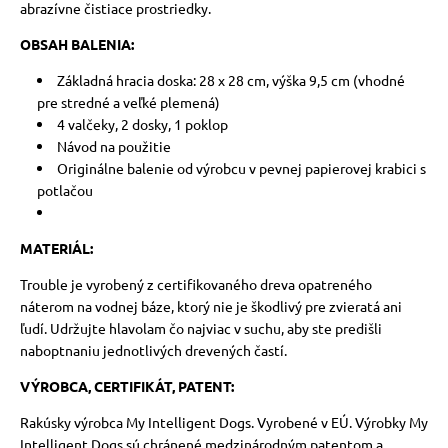
abrazívne čistiace prostriedky.
OBSAH BALENIA:
Základná hracia doska: 28 x 28 cm, výška 9,5 cm (vhodné
pre stredné a veľké plemená)
4 valčeky, 2 dosky, 1 poklop
Návod na použitie
Originálne balenie od výrobcu v pevnej papierovej krabici s
potlačou
MATERIÁL:
Trouble je vyrobený z certifikovaného dreva opatreného
náterom na vodnej báze, ktorý nie je škodlivý pre zvieratá ani
ľudí. Udržujte hlavolam čo najviac v suchu, aby ste predišli
naboptnaniu jednotlivých drevených častí.
VÝROBCA, CERTIFIKÁT, PATENT:
Rakúsky výrobca My Intelligent Dogs. Vyrobené v EÚ. Výrobky My
Intelligent Dogs sú chránené medzinárodným patentom a