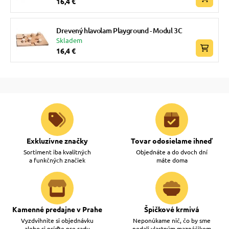
16,4 €
Drevený hlavolam Playground - Modul 3C
Skladem
16,4 €
Exkluzívne značky
Tovar odosielame ihneď
Sortiment iba kvalitných
Objednáte a do dvoch dní
a funkčných značiek
máte doma
Kamenné predajne v Prahe
Špičkové krmivá
Vyzdvihnite si objednávku
Neponúkame nič, čo by sme
alebo si príďte pre radu
nedali vlastným maznáčikom