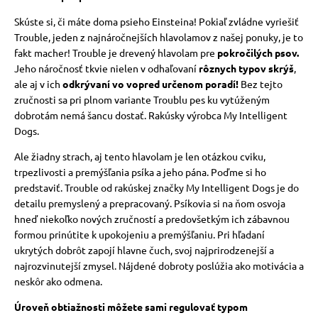
Skúste si, či máte doma psieho Einsteina!
Pokiaľ zvládne vyriešiť
Trouble, jeden z najnáročnejších hlavolamov z našej ponuky, je to
fakt macher!
Trouble je drevený hlavolam pre
pokročilých psov.
Jeho náročnosť tkvie nielen v odhaľovaní
rôznych typov skrýš
,
ale aj v ich
odkrývaní vo vopred určenom poradí!
Bez tejto
zručnosti sa pri plnom variante Troublu pes ku vytúženým
dobrotám nemá šancu dostať. Rakúsky výrobca My Intelligent
Dogs.
Ale žiadny strach, aj tento hlavolam je len otázkou cviku,
trpezlivosti a premýšľania psíka a jeho pána.
Poďme si ho
predstaviť. Trouble od rakúskej značky My Intelligent Dogs je do
detailu premyslený a prepracovaný.
Psíkovia si na ňom osvoja
hneď niekoľko nových zručností a predovšetkým ich zábavnou
formou prinútite k upokojeniu a premýšľaniu.
Pri hľadaní
ukrytých dobrôt zapojí hlavne čuch, svoj najprirodzenejší a
najrozvinutejší zmysel. Nájdené dobroty poslúžia ako motivácia a
neskôr ako odmena.
Úroveň obtiažnosti môžete sami regulovať typom