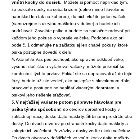
vnútri kocky do dosiek.
Môžete si pomôcť napríklad tým,
že položíte dosky na seba krížom (úplne mimo hlavolamu,
napríklad len tak na koberec), do nich vložíte jeden valček
(samozrejme s ukrytou maškrtou v dutine) a budete ich
pridržiavať. Zavoláte psíka a budete sa spoločne radovať pri
každom jeho pokuse o vybratie valčeka. Podobne ako pri
bode č. 1 odmeňujte na začiatku aj len chabé pokusy, ktoré
psíka postupne dovedú k cieľu.
Akonáhle Váš pes pochopil, ako správne odklopiť veko,
vysunúť doštičku a vyťahovať valčeky, môžete prikročiť ku
kombinácii týchto prvkov. Pokiaľ ste sa dopracovali až do tejto
fázy, budete už iste vedieť, ako najlepšie s hlavolamom ďalej
pracovať a postupne ho napĺňať viacerými dobrotami a
psíkovi jeho riešenie sťažovať.
V najťažšej variante potom pripravte hlavolam pre
psíka týmto spôsobom:
do otvorov uprostred kocky v
základnej hracej doske dajte maškrty. Štrbinami prestrčte obe
dosky. Do dvoch otvorov po stranách kocky dajte maškrty a
zakryte ich valčekmi. Povrázky z dosky veďte okolo valčekov.
Do dvoch otvorov v doštičkách vo vnútri kocky dajte maškrty