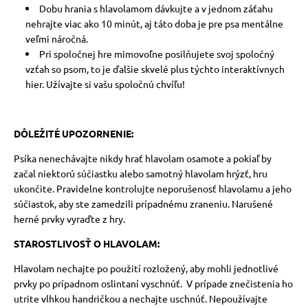
Dobu hrania s hlavolamom dávkujte a v jednom záťahu
nehrajte viac ako 10 minút, aj táto doba je pre psa mentálne
veľmi náročná.
Pri spoločnej hre mimovoľne posilňujete svoj spoločný
vzťah so psom, to je ďalšie skvelé plus týchto interaktívnych
hier. Užívajte si vašu spoločnú chvíľu!
DÔLEŽITÉ UPOZORNENIE:
Psíka nenechávajte nikdy hrať hlavolam osamote a pokiaľ by
začal niektorú súčiastku alebo samotný hlavolam hrýzť, hru
ukončite.
Pravidelne kontrolujte neporušenosť hlavolamu a jeho
súčiastok, aby ste zamedzili prípadnému zraneniu. Narušené
herné prvky vyraďte z hry.
STAROSTLIVOSŤ O HLAVOLAM:
Hlavolam nechajte po použití rozložený, aby mohli jednotlivé
prvky po prípadnom oslintaní vyschnúť.
V prípade znečistenia ho
utrite vlhkou handričkou a nechajte uschnúť. Nepoužívajte