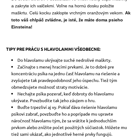
a zakryte ich valčekmi. Voľne na hornú dosku položte
maškrtu. Celú kocku zaklopte vrchným oranžovým vekom.
Ak
toto váš chlpáč zvládne, je isté, že máte doma psieho
Einsteina!
TIPY PRE PRÁCU S HLAVOLAMMI VŠEOBECNE:
Do hlavolamu ukrývajte suché nedrolivé maškrty.
Začínajte s menej hracími prvkami. Je to dobré pre
koncentráciu psíka na jednu časť hlavolamu na riešenie a
zvyšujete tak pravdepodobnosť jeho úspechu. Tiež tým
obmedzujete možnosť straty motivácie.
Nechajte psíka pozerať, keď dobroty do hlavolamu
ukrývate. Povzbudíte tak jeho záujem o hru.
Buďte trpezliví aj vy. Pokiaľ dáva riešenie hlavolamu
psíkovi zabrať, povzbuďte ho a poprípade mu upravte
náročnosť hlavolamu tým, že sa vrátite k jednoduchším
prvkom alebo znížite počet použitých súčiastok. Môžete mu
tiež sami ukázať, ako jednotlivé herné prvky fungujú.