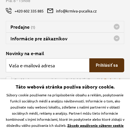
Pia: 8 - 15hod
+420 602 335 885
info@krmiva-pucalka.cz
Predajne
(1)
Predajňa a sklad Kbely
Informácie pre zákazníkov
Bohužiaľ, momentálne máme zatvorené
Doprava
Novinky na e-mail
O spoločnosti
Prihlásiť sa
Veľkoobchod
Obchodné podmienky
Souhlasím se zpracováním osobních údajů dle našich
Podmínek
ochrany osobních údajů
Táto webová stránka používa súbory cookie.
Kontakt
Súbory cookie používame na prispôsobenie obsahu a reklám, poskytovanie
Krmiva Pučálka na sociálnych sieťach
Podmienky ochrany osobných údajov
funkcií sociálnych médií a analýzu návštevnosti. Informácie o tom, ako
Zásady používanie cookies a Google Analytics
používate našu webovú lokalitu, zdieľame s našimi partnermi v oblasti
Instagran
Facebook
sociálnych médií, reklamy a analýzy. Partneri môžu tieto informácie
kombinovať s inými informáciami, ktoré im poskytnete alebo ktoré získajú v
dôsledku vášho používania ich služieb.
Zásady používania súborov cookie