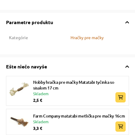
vé poukazy
Parametre produktu
Kategórie
Hračky pre mačky
Ešte niečo navyše
Nobby hračka pre mačky Matatabi tyčinka so
sisalom 17 cm
Skladem
2,5 €
Farm Company matatabi metlička pre mačky 16cm
Skladem
3,3 €