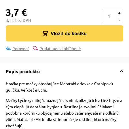
 a ohlávky
3,7 €
+
-
3,1 € bez DPH
re psov
Vložit do košíku
my
Porovnať
Pridať medzi obľúbené
výcvik
Popis produktu
osť
Hračka pre mačky obsahujúce Matatabi drievka a Catnipovú
guličku. Veľkosť ø 8cm.
Mačky tyčinky milujú, maznajú sa s nimi, olizujú ich a tiež hryzú a
nie so psom
tým zlepšujú dentálnu hygienu.
Rastlina je svojimi účinkami
podobná korúrníku obyčajnému alebo valeriány, ale má odlišnú
vôňu.
Matatabi - Aktinidia strieborná - je rastlina, ktorú mačky
zbožňujú.