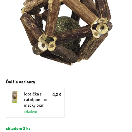
 prostriedky
 a vitamíny
 pre psov
pre psov
Ďalšie varianty
loptička s
4,2 €
 pre psov
catnipom pre
mačky 5cm
skladem
e pre psov
skladem 3 ks