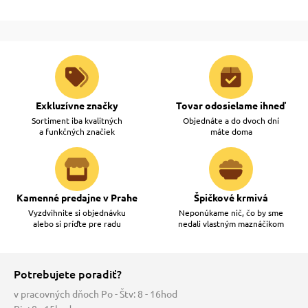
Exkluzívne značky
Tovar odosielame ihneď
Sortiment iba kvalitných
Objednáte a do dvoch dní
a funkčných značiek
máte doma
Kamenné predajne v Prahe
Špičkové krmivá
Vyzdvihnite si objednávku
Neponúkame nič, čo by sme
alebo si príďte pre radu
nedali vlastným maznáčikom
Potrebujete poradiť?
v pracovných dňoch Po - Štv: 8 - 16hod