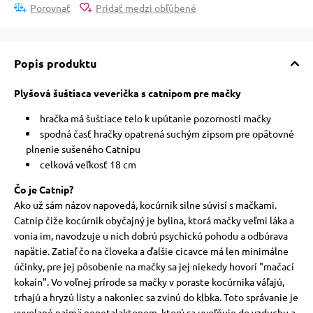
 a ohlávky
Porovnať
Pridať medzi obľúbené
re psov
Popis produktu
Plyšová šuštiaca veverička s catnipom pre mačky
my
hračka má šuštiace telo k upútanie pozornosti mačky
spodná časť hračky opatrená suchým zipsom pre opätovné
plnenie sušeného Catnipu
výcvik
celková veľkosť 18 cm
Čo je Catnip?
osť
Ako už sám názov napovedá, kocúrnik silne súvisí s mačkami.
Catnip čiže kocúrnik obyčajný je bylina, ktorá mačky veľmi láka a
vonia im, navodzuje u nich dobrú psychickú pohodu a odbúrava
nie so psom
napätie. Zatiaľ čo na človeka a ďalšie cicavce má len minimálne
účinky, pre jej pôsobenie na mačky sa jej niekedy hovorí "mačací
kokaín". Vo voľnej prírode sa mačky v poraste kocúrnika váľajú,
trhajú a hryzú listy a nakoniec sa zvinú do klbka. Toto správanie je
vyvolané najmä nepetalaktonom, ktorý sa uvoľňuje do vzduchu a