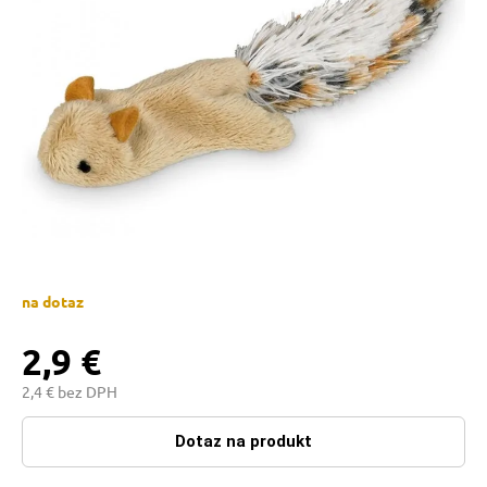
 prostriedky
 a vitamíny
 pre psov
pre psov
na dotaz
2,9 €
 pre psov
2,4 € bez DPH
e pre psov
Dotaz na produkt