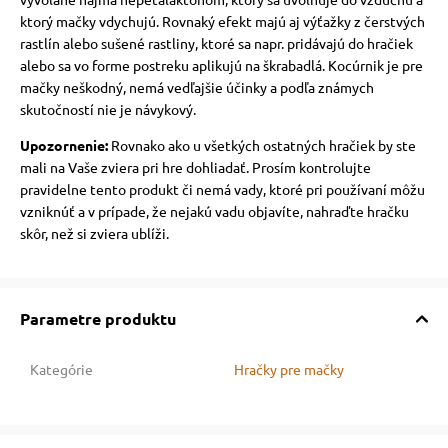
ktorý mačky vdychujú. Rovnaký efekt majú aj výťažky z čerstvých
vé poukazy
rastlín alebo sušené rastliny, ktoré sa napr. pridávajú do hračiek
alebo sa vo forme postreku aplikujú na škrabadlá. Kocúrnik je pre
mačky neškodný, nemá vedľajšie účinky a podľa známych
skutočností nie je návykový.
Upozornenie:
Rovnako ako u všetkých ostatných hračiek by ste
mali na Vaše zviera pri hre dohliadať. Prosím kontrolujte
pravidelne tento produkt či nemá vady, ktoré pri používaní môžu
vzniknúť a v prípade, že nejakú vadu objavíte, nahraďte hračku
skôr, než si zviera ublíži.
Parametre produktu
Kategórie
Hračky pre mačky