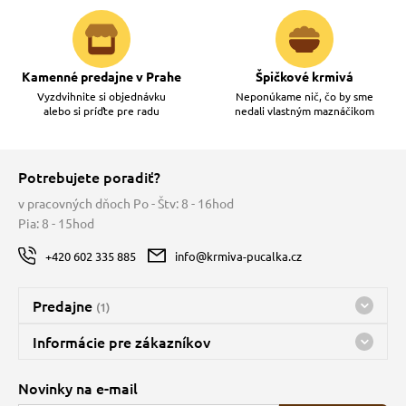
Kamenné predajne v Prahe
Špičkové krmivá
Vyzdvihnite si objednávku
Neponúkame nič, čo by sme
alebo si príďte pre radu
nedali vlastným maznáčikom
Potrebujete poradiť?
v pracovných dňoch Po - Štv: 8 - 16hod
Pia: 8 - 15hod
+420 602 335 885
info@krmiva-pucalka.cz
Predajne
(1)
Predajňa a sklad Kbely
Informácie pre zákazníkov
Bohužiaľ, momentálne máme zatvorené
Doprava
Novinky na e-mail
O spoločnosti