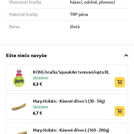
Vlastnosti hračky
házecí, odolné, plovoucí
Materiál hračky
TRP pěna
Barva
žlutá
Ešte niečo navyše
KONG hračka SqueakAir tenisová lopta XL
Skladem
6,3 €
Marp Holistic - Kávové dřevo S (30 - 50g)
Skladem
6,7 €
Marp Holistic - Kávové dřevo L (160 - 200g)