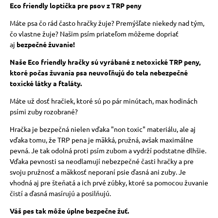
Eco friendly loptička pre psov z TRP peny
Máte psa čo rád často hračky žuje? Premýšľate niekedy nad tým,
čo vlastne žuje? Našim psím priateľom môžeme dopriať
aj
bezpečné žuvanie!
Naše Eco friendly hračky sú vyrábané z netoxické TRP peny,
ktoré počas žuvania psa neuvoľňujú do tela nebezpečné
toxické látky a ftaláty.
Máte už dosť hračiek, ktoré sú po pár minútach, max hodinách
psími zuby rozobrané?
Hračka je bezpečná nielen vďaka "non toxic" materiálu, ale aj
vďaka tomu, že TRP pena je mäkká, pružná, avšak maximálne
pevná. Je tak odolná proti psím zubom a vydrží podstatne dlhšie.
Vďaka pevnosti sa neodlamují nebezpečné časti hračky a pre
svoju pružnosť a mäkkosť neporaní psie ďasná ani zuby. Je
vhodná aj pre šteňatá a ich prvé zúbky, ktoré sa pomocou žuvanie
čistí a ďasná masírujú a posilňujú.
Váš pes tak môže úplne bezpečne žuť.