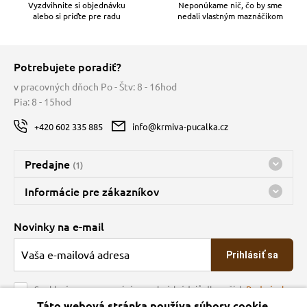
Vyzdvihnite si objednávku
Neponúkame nič, čo by sme
alebo si príďte pre radu
nedali vlastným maznáčikom
Potrebujete poradiť?
v pracovných dňoch Po - Štv: 8 - 16hod
Pia: 8 - 15hod
+420 602 335 885
info@krmiva-pucalka.cz
Predajne
(1)
Predajňa a sklad Kbely
Informácie pre zákazníkov
Bohužiaľ, momentálne máme zatvorené
Doprava
Novinky na e-mail
O spoločnosti
Prihlásiť sa
Veľkoobchod
Obchodné podmienky
Souhlasím se zpracováním osobních údajů dle našich
Podmínek
ochrany osobních údajů
Táto webová stránka používa súbory cookie.
Kontakt