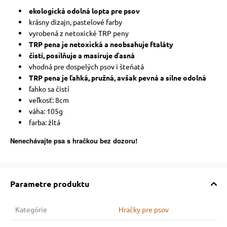
ekologická odolná lopta pre psov
krásny dizajn, pastelové farby
vyrobená z netoxické TRP peny
TRP pena je netoxická a neobsahuje ftaláty
čistí, posilňuje a masíruje ďasná
vhodná pre dospelých psov i šteňatá
TRP pena je ľahká, pružná, avšak pevná a silne odolná
ľahko sa čistí
veľkosť: 8cm
váha: 105g
farba: žltá
Nenechávajte psa s hračkou bez dozoru!
Parametre produktu
Kategórie
Hračky pre psov