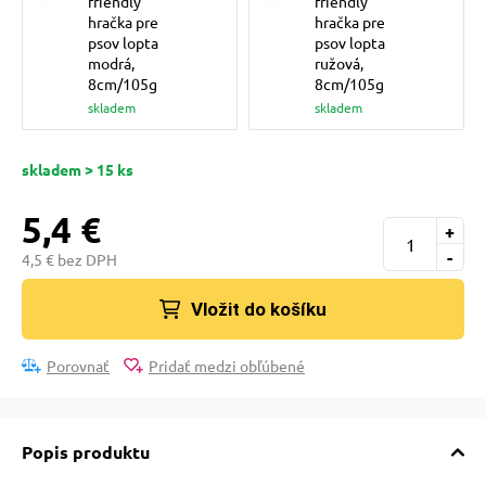
friendly
friendly
pre mačky
hračka pre
hračka pre
psov lopta
psov lopta
modrá,
ružová,
8cm/105g
8cm/105g
 pre mačky
skladem
skladem
ie podložky
skladem > 15 ks
5,4 €
+
vé poukazy
-
4,5 € bez DPH
Vložit do košíku
Porovnať
Pridať medzi obľúbené
Popis produktu