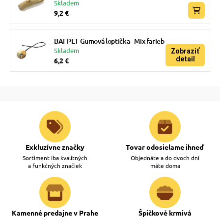
Skladem
9,2 €
BAFPET Gumová loptička - Mix farieb
Skladem
Zobraziť
detail
6,2 €
Exkluzívne značky
Tovar odosielame ihneď
Sortiment iba kvalitných
Objednáte a do dvoch dní
a funkčných značiek
máte doma
Kamenné predajne v Prahe
Špičkové krmivá