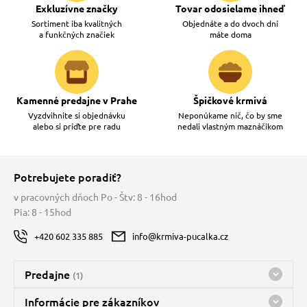
Exkluzívne značky
Tovar odosielame ihneď
Sortiment iba kvalitných
Objednáte a do dvoch dní
a funkčných značiek
máte doma
Kamenné predajne v Prahe
Špičkové krmivá
Vyzdvihnite si objednávku
Neponúkame nič, čo by sme
alebo si príďte pre radu
nedali vlastným maznáčikom
Potrebujete poradiť?
v pracovných dňoch Po - Štv: 8 - 16hod
Pia: 8 - 15hod
+420 602 335 885
info@krmiva-pucalka.cz
Predajne
(1)
Predajňa a sklad Kbely
Informácie pre zákazníkov