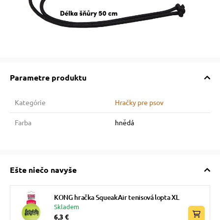
Parametre produktu
Kategórie
Hračky pre psov
Farba
hnědá
Ešte niečo navyše
KONG hračka SqueakAir tenisová lopta XL
Skladem
6,3 €