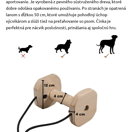
aportovanie. Je vyrobená z pevného sústruženého dreva, ktoré
dobre odoláva opakovanému používaniu. Po stranách je opatrená
lanom s dĺžkou 50 cm, ktoré umožňuje pohodlný úchop
výcvikárom a slúži tiež na preťahovanie so psom. Činka je
perfektná pre nácvik poslušnosti, prinášania aj spoločnú hru.