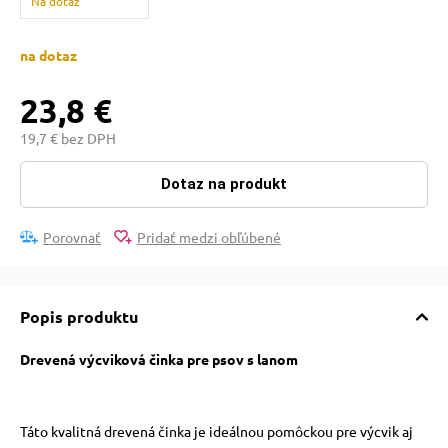
Na dotaz
pre mačky
na dotaz
 pre mačky
23,8 €
19,7 € bez DPH
ie podložky
Dotaz na produkt
vé poukazy
Porovnať
Pridať medzi obľúbené
Popis produktu
Drevená výcviková činka pre psov s lanom
Táto kvalitná drevená činka je ideálnou pomôckou pre výcvik aj