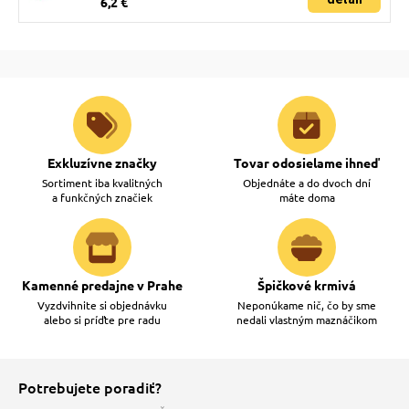
6,2 €
Exkluzívne značky
Tovar odosielame ihneď
Sortiment iba kvalitných
Objednáte a do dvoch dní
a funkčných značiek
máte doma
Kamenné predajne v Prahe
Špičkové krmivá
Vyzdvihnite si objednávku
Neponúkame nič, čo by sme
alebo si príďte pre radu
nedali vlastným maznáčikom
Potrebujete poradiť?