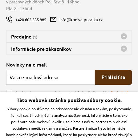
v pracovných dňoch Po - Štv: 8 - 16hod
Pia: 8 - 15hod
+420 602 335 885
info@krmiva-pucalka.cz
Predajne
(1)
Predajňa a sklad Kbely
Informácie pre zákazníkov
Bohužiaľ, momentálne máme zatvorené
Doprava
Novinky na e-mail
O spoločnosti
Prihlásiť sa
Veľkoobchod
Obchodné podmienky
Souhlasím se zpracováním osobních údajů dle našich
Podmínek
ochrany osobních údajů
Táto webová stránka používa súbory cookie.
Kontakt
Súbory cookie používame na prispôsobenie obsahu a reklám, poskytovanie
Krmiva Pučálka na sociálnych sieťach
Podmienky ochrany osobných údajov
funkcií sociálnych médií a analýzu návštevnosti. Informácie o tom, ako
Zásady používanie cookies a Google Analytics
používate našu webovú lokalitu, zdieľame s našimi partnermi v oblasti
Instagran
Facebook
sociálnych médií, reklamy a analýzy. Partneri môžu tieto informácie
kombinovať s inými informáciami, ktoré im poskytnete alebo ktoré získajú v