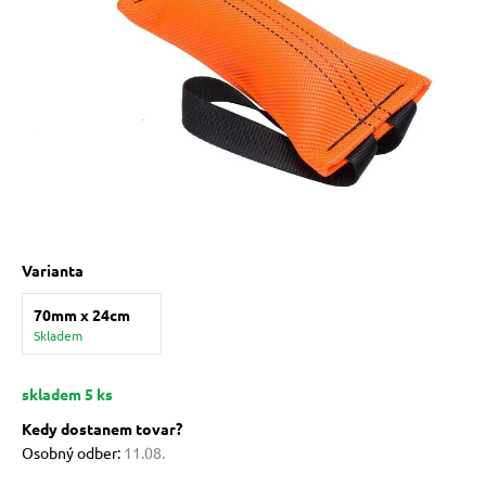
 prostriedky
pre mačky
 a vitamíny
ky a pelechy
Varianta
re mačky
70mm x 24cm
Skladem
my
skladem 5 ks
e pre mačky
Kedy dostanem tovar?
Osobný odber:
11.08.