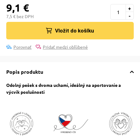
pre mačky
9,1 €
+
-
7,5 € bez DPH
 pre mačky
Vložit do košíku
ie podložky
Porovnať
Pridať medzi obľúbené
vé poukazy
Popis produktu
Odolný pešek s dvoma uchami, ideálný na aportovanie a
výcvik poslušnosti