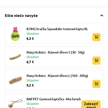
Ešte niečo navyše
KONG hračka SqueakAir tenisová lopta XL
Skladem
6,3 €
Marp Holistic - Kávové dřevo S (30 - 50g)
Skladem
6,7 €
Marp Holistic - Kávové dřevo L (160 - 200g)
Skladem
9,2 €
BAFPET Gumová loptička - Mix farieb
Skladem
Zobraziť
detail