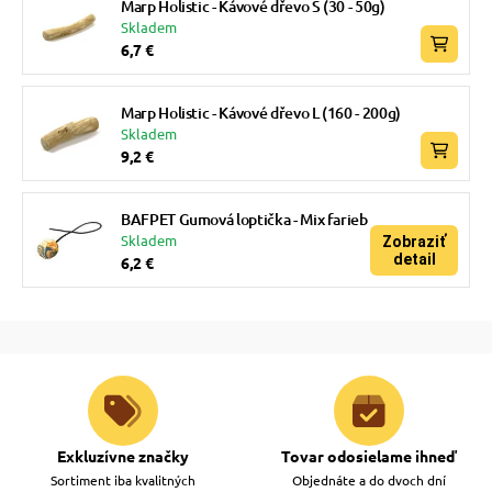
Marp Holistic - Kávové dřevo S (30 - 50g)
Skladem
6,7 €
Marp Holistic - Kávové dřevo L (160 - 200g)
Skladem
9,2 €
BAFPET Gumová loptička - Mix farieb
Skladem
Zobraziť
detail
6,2 €
Exkluzívne značky
Tovar odosielame ihneď
Sortiment iba kvalitných
Objednáte a do dvoch dní