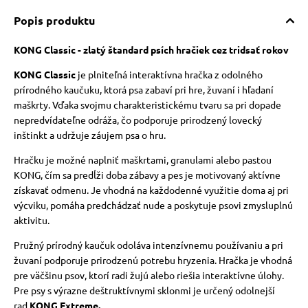
Popis produktu
KONG Classic
- zlatý štandard psích hračiek cez tridsať rokov
KONG Classic
je plniteľná interaktívna hračka z odolného
prírodného kaučuku, ktorá psa zabaví pri hre, žuvaní i hľadaní
maškrty. Vďaka svojmu charakteristickému tvaru sa pri dopade
nepredvídateľne odráža, čo podporuje prirodzený lovecký
inštinkt a udržuje záujem psa o hru.
Hračku je možné naplniť maškrtami, granulami alebo pastou
KONG, čím sa predĺži doba zábavy a pes je motivovaný aktívne
získavať odmenu. Je vhodná na každodenné využitie doma aj pri
výcviku, pomáha predchádzať nude a poskytuje psovi zmysluplnú
aktivitu.
Pružný prírodný kaučuk odoláva intenzívnemu používaniu a pri
žuvaní podporuje prirodzenú potrebu hryzenia. Hračka je vhodná
pre väčšinu psov, ktorí radi žujú alebo riešia interaktívne úlohy.
Pre psy s výrazne deštruktívnymi sklonmi je určený odolnejší
rad
KONG Extreme.