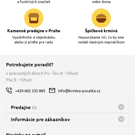
a funkčných značiek
máte doma
Kamenné predajne v Prahe
Špičkové krmivá
Vyzdvihnite si objednávku
Neponúkame nič, čo by sme
alebo si príďte pre radu
nedali vlastným maznáčikom
Potrebujete poradiť?
v pracovných dňoch Po - Štv: 8 - 16hod
Pia: 8 - 15hod
+420 602 335 885
info@krmiva-pucalka.cz
Predajne
(1)
Predajňa a sklad Kbely
Informácie pre zákazníkov
Bohužiaľ, momentálne máme zatvorené
Doprava
Novinky na e-mail