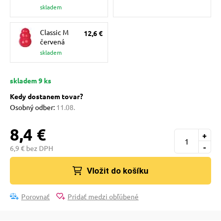
pre mačky
skladem
Classic M
12,6 €
 pre mačky
červená
skladem
ie podložky
skladem 9 ks
Kedy dostanem tovar?
vé poukazy
Osobný odber:
11.08.
8,4 €
+
-
6,9 € bez DPH
Vložit do košíku
Porovnať
Pridať medzi obľúbené