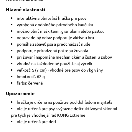
Hlavné vlastnosti
interaktívna plniteľná hračka pre psov
vyrobená z odolného prírodného kaučuku
možno plniť maškrtami, granulami alebo pastou
nepravidelný odraz podporuje aktívnu hru
pomáha zabaviť psa a predchádzať nude
podporuje prirodzenú potrebu žuvania
pri žuvaní napomáha mechanickému čisteniu zubov
vhodná na každodenné použitie aj výcvik
veľkosť: S (7 cm) - vhodné pre psov do 7kg váhy
hmotnosť: 62 g
farba: červená
Upozornenie
hračka je určená na použitie pod dohľadom majiteľa
nie je určená pre psy s výrazne deštruktívnymi sklonmi –
pre tých je vhodnejší rad KONG Extreme
nie je určená pre deti