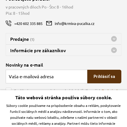
v pracovných dňoch Po - Štv: 8 - 16hod
Pia: 8 - 15hod
+420 602 335 885
info@krmiva-pucalka.cz
Predajne
(1)
Predajňa a sklad Kbely
Informácie pre zákazníkov
Bohužiaľ, momentálne máme zatvorené
Doprava
Novinky na e-mail
O spoločnosti
Prihlásiť sa
Veľkoobchod
Obchodné podmienky
Souhlasím se zpracováním osobních údajů dle našich
Podmínek
ochrany osobních údajů
Táto webová stránka používa súbory cookie.
Kontakt
Súbory cookie používame na prispôsobenie obsahu a reklám, poskytovanie
Krmiva Pučálka na sociálnych sieťach
Podmienky ochrany osobných údajov
funkcií sociálnych médií a analýzu návštevnosti. Informácie o tom, ako
Zásady používanie cookies a Google Analytics
používate našu webovú lokalitu, zdieľame s našimi partnermi v oblasti
Instagran
Facebook
sociálnych médií, reklamy a analýzy. Partneri môžu tieto informácie