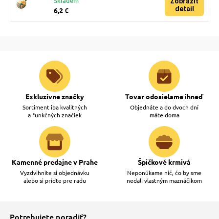
Skladem
Zobraziť
detail
6,2 €
Exkluzívne značky
Tovar odosielame ihneď
Sortiment iba kvalitných
Objednáte a do dvoch dní
a funkčných značiek
máte doma
Kamenné predajne v Prahe
Špičkové krmivá
Vyzdvihnite si objednávku
Neponúkame nič, čo by sme
alebo si príďte pre radu
nedali vlastným maznáčikom
Potrebujete poradiť?