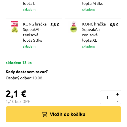
pre mačky
lopta L
lopta M 3ks
skladem
skladem
 pre mačky
KONG hračka
KONG hračka
5,8 €
6,3 €
SqueakAir
SqueakAir
tenisová
tenisová
lopta S 3ks
lopta XL
ie podložky
skladem
skladem
vé poukazy
skladem 13 ks
Kedy dostanem tovar?
Osobný odber:
10.08.
2,1 €
+
-
1,7 € bez DPH
Vložit do košíku