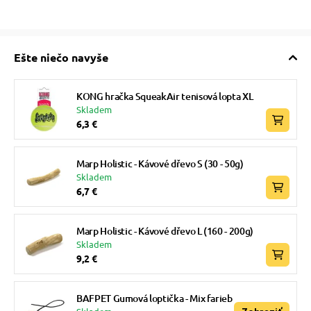
Ešte niečo navyše
KONG hračka SqueakAir tenisová lopta XL
Skladem
6,3 €
Marp Holistic - Kávové dřevo S (30 - 50g)
Skladem
6,7 €
Marp Holistic - Kávové dřevo L (160 - 200g)
Skladem
9,2 €
BAFPET Gumová loptička - Mix farieb