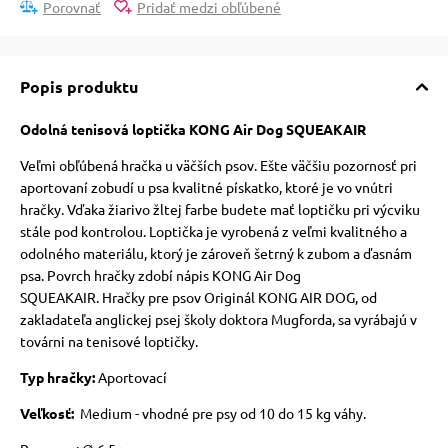
Porovnať
Pridať medzi obľúbené
Popis produktu
Odolná tenisová loptička KONG Air Dog SQUEAKAIR
Veľmi obľúbená hračka u väčších psov.
Ešte väčšiu pozornosť pri
aportovaní zobudí u psa kvalitné pískatko, ktoré je vo vnútri
hračky.
Vďaka žiarivo žltej farbe budete mať loptičku pri výcviku
stále pod kontrolou.
Loptička je vyrobená z veľmi kvalitného a
odolného materiálu, ktorý je zároveň šetrný k zubom a ďasnám
psa.
Povrch hračky zdobí nápis KONG Air Dog
SQUEAKAIR.
Hračky pre psov Originál KONG AIR DOG, od
zakladateľa anglickej psej školy doktora Mugforda, sa vyrábajú v
továrni na tenisové loptičky.
Typ hračky:
Aportovací
Veľkosť:
Medium - vhodné pre psy od 10 do 15 kg váhy.