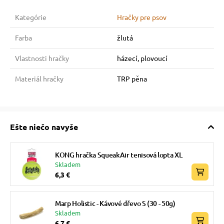
Kategórie
Hračky pre psov
Farba
žlutá
Vlastnosti hračky
házecí, plovoucí
Materiál hračky
TRP pěna
Ešte niečo navyše
KONG hračka SqueakAir tenisová lopta XL
Skladem
6,3 €
Marp Holistic - Kávové dřevo S (30 - 50g)
Skladem
6,7 €