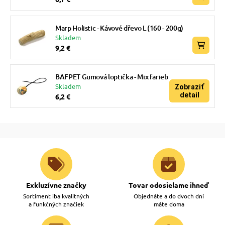
Marp Holistic - Kávové dřevo L (160 - 200g)
Skladem
9,2 €
BAFPET Gumová loptička - Mix farieb
Skladem
Zobraziť
detail
6,2 €
Exkluzívne značky
Tovar odosielame ihneď
Sortiment iba kvalitných
Objednáte a do dvoch dní
a funkčných značiek
máte doma