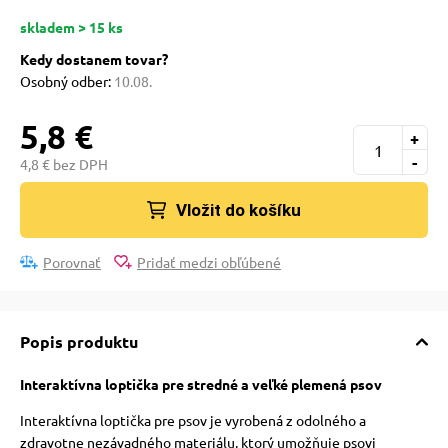
pre mačky
skladem > 15 ks
Kedy dostanem tovar?
 pre mačky
Osobný odber:
10.08.
5,8 €
+
ie podložky
-
4,8 € bez DPH
Vložit do košíku
vé poukazy
Porovnať
Pridať medzi obľúbené
Popis produktu
Interaktívna loptička pre stredné a veľké plemená psov
Interaktívna loptička pre psov je vyrobená z odolného a
zdravotne nezávadného materiálu, ktorý umožňuje psovi