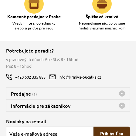
Kamenné predajne v Prahe
Špičkové krmivá
Vyzdvihnite si objednávku
Neponúkame nič, čo by sme
alebo si príďte pre radu
nedali vlastným maznáčikom
Potrebujete poradiť?
v pracovných dňoch Po - Štv: 8 - 16hod
Pia: 8 - 15hod
+420 602 335 885
info@krmiva-pucalka.cz
Predajne
(1)
Predajňa a sklad Kbely
Informácie pre zákazníkov
Bohužiaľ, momentálne máme zatvorené
Doprava
Novinky na e-mail
O spoločnosti
Prihlásiť sa